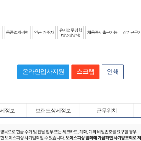
력
유사업무경험
동종업계경력
인근 거주자
채용즉시출근가능
장기근무
(영업/상담 외)
온라인입사지원
스크랩
인쇄
세정보
브랜드상세정보
근무위치