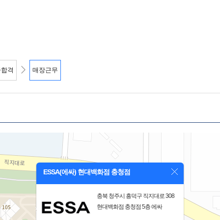
종합격
매장근무
ESSA(에싸) 현대백화점 충청점
충북 청주시 흥덕구 직지대로 308
현대백화점 충청점 5층 에싸