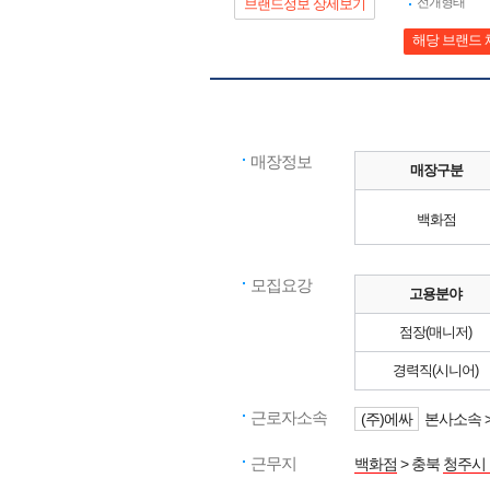
전개형태
브랜드정보 상세보기
해당 브랜드 
매장정보
매장구분
백화점
모집요강
고용분야
점장(매니저)
경력직(시니어)
근로자소속
(주)에싸
본사소속 
근무지
백화점
> 충북
청주시