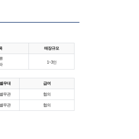
목
매장규모
류
1~3인
파
별우대
급여
별무관
협의
별무관
협의