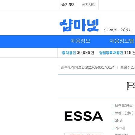
즐겨찾기
공지사항
채용정보
채용정보
맵
30,996
118
총 채용건
건
당일등록 채용건
최근 업데이트일
2026-08-06 17:06:34
조회수
25
[
브랜드(한글)
브랜드(영어)
SNS
가격대