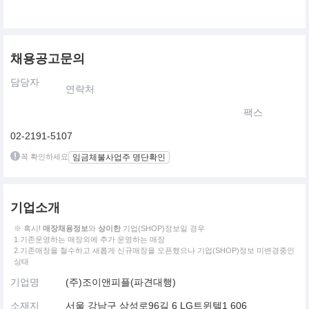
채용공고문의
담당자
연락처
팩스
02-2191-5107
꼭 확인하세요
임금체불사업주 명단확인
기업소개
※ 혹시!
매장채용정보
와
상이한
기업(SHOP)정보일 경우
1.기존운영하는 매장외에 추가 운영하는 매장
2.기존매장을 철수하고 새롭게 신규매장을 오픈했으나 기업(SHOP)정보 미변경중인
상태
기업명
(주)조이앤피플(파견대행)
소재지
서울 강남구 삼성로96길 6 LG트윈텔1 606