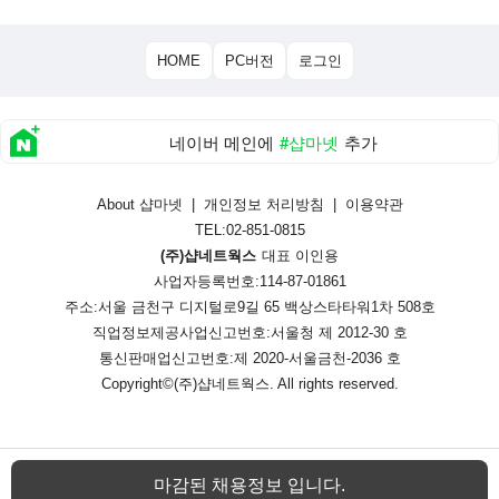
HOME
PC버전
로그인
네이버 메인에
#샵마넷
추가
About 샵마넷
|
개인정보 처리방침
|
이용약관
TEL:02-851-0815
(주)샵네트웍스
대표 이인용
사업자등록번호:114-87-01861
주소:서울 금천구 디지털로9길 65 백상스타타워1차 508호
직업정보제공사업신고번호:
서울청 제 2012-30 호
통신판매업신고번호:
제 2020-서울금천-2036 호
Copyright©
(주)샵네트웍스
. All rights reserved.
마감된 채용정보 입니다.