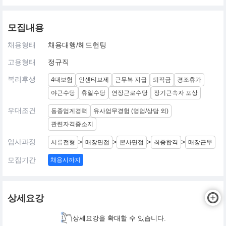
모집내용
채용형태
채용대행/헤드헌팅
고용형태
정규직
복리후생
4대보험
인센티브제
근무복 지급
퇴직금
경조휴가
야근수당
휴일수당
연장근로수당
장기근속자 포상
우대조건
동종업계경력
유사업무경험 (영업/상담 외)
관련자격증소지
입사과정
>
>
>
>
서류전형
매장면접
본사면접
최종합격
매장근무
모집기간
채용시까지
상세요강
상세요강을 확대할 수 있습니다.