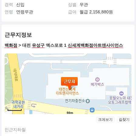
경력
신입
성별
무관
연령
연령무관
급여
월급 2,156,880원
근무지정보
백화점
> 대전
유성구
엑스포로 1
신세계백화점아트앤사이언스
50m
크게보기
길찾기
인근지하철