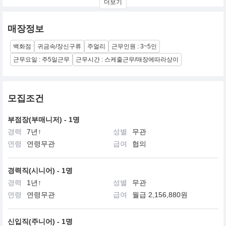
더보기
1996년에는 세계적인 명품 브랜드를 보유하고 있는 LVMH 그룹에
합병되어 FRED만의 창조적이고 혁신적인 정신을 바탕하고 세련되
매장정보
면서도 우아한 주얼리 컬렉션을 선보이고 있습니다.
한국에는 갤러리아 백화점에 입점되어 서울 주요백화점을 중심으로
백화점
귀금속/장신구류
주얼리
근무인원 : 3~5인
전국 백화점에 입점할
계획을 가지고 있습니다
근무요일 : 주5일근무
근무시간 : 스케줄근무/매장에따라상이
모집조건
부점장(부매니저) - 1명
경력
7년↑
성별
무관
연령
연령무관
급여
협의
경력직(시니어) - 1명
경력
1년↑
성별
무관
연령
연령무관
급여
월급 2,156,880원
신입직(주니어) - 1명