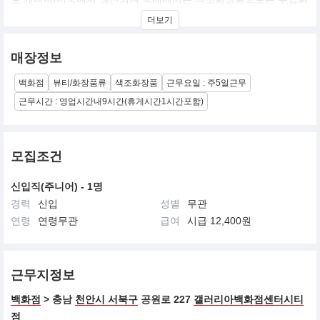
장품에도 불구하고 다소 저렴한 가격대와 뛰어난 색상, 품질로 한국
더보기
내에서의 시장규모가 커진 브랜드. 연예인 코디를 많이 하시는 분들
이 애용하는 브랜드 이기도 합니다.
매장정보
백화점
뷰티/화장품류
색조화장품
근무요일 : 주5일근무
근무시간 : 영업시간내9시간(휴게시간1시간포함)
모집조건
신입직(주니어) - 1명
경력
신입
성별
무관
연령
연령무관
급여
시급 12,400원
근무지정보
백화점
> 충남
천안시 서북구
공원로 227
갤러리아백화점센터시티
점