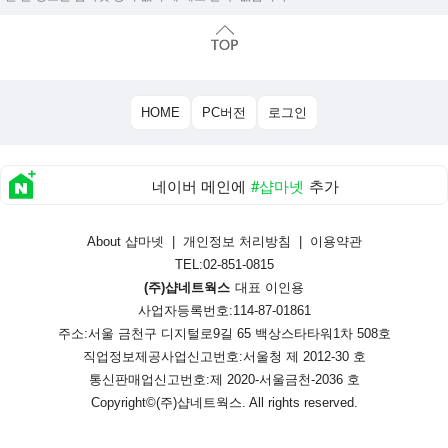
HOME
PC버전
로그인
네이버 메인에
#샵마넷
추가
About 샵마넷
|
개인정보 처리방침
|
이용약관
TEL:02-851-0815
(주)샵네트웍스
대표 이인용
사업자등록번호:114-87-01861
주소:서울 금천구 디지털로9길 65 백상스타타워1차 508호
직업정보제공사업신고번호:
서울청 제 2012-30 호
통신판매업신고번호:
제 2020-서울금천-2036 호
Copyright©
(주)샵네트웍스
. All rights reserved.