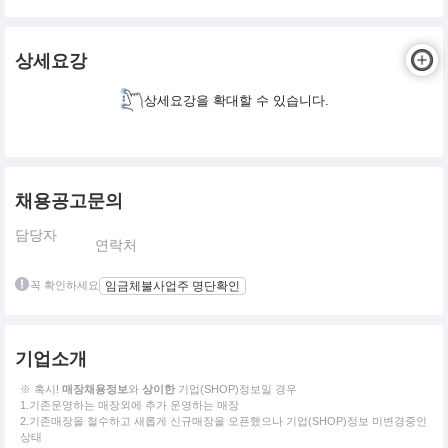
상세요강
상세요강을 확대할 수 있습니다.
채용공고문의
담당자
연락처
꼭 확인하세요
임금체불사업주 명단확인
기업소개
※ 혹시!
매장채용정보
와
상이한
기업(SHOP)정보일 경우
1.기존운영하는 매장외에 추가 운영하는 매장
2.기존매장을 철수하고 새롭게 신규매장을 오픈했으나 기업(SHOP)정보 미변경중인
상태