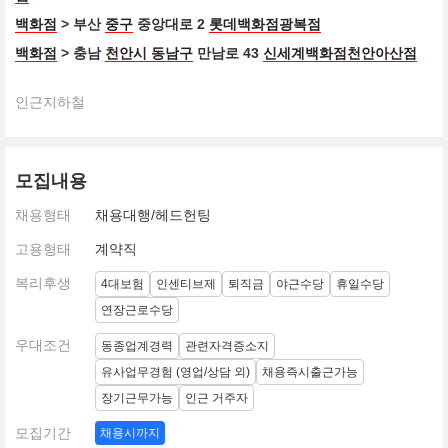
백화점
> 부산
중구
중앙대로 2
롯데백화점광복점
백화점
> 충남
천안시 동남구
만남로 43
신세계백화점천안아산점
인근지하철
모집내용
채용형태
채용대행/헤드헌팅
고용형태
계약직
복리후생
4대보험
인센티브제
퇴직금
야근수당
휴일수당
연장근로수당
우대조건
동종업계경력
관련자격증소지
유사업무경험 (영업/상담 외)
채용즉시출근가능
장기근무가능
인근 거주자
모집기간
채용시까지