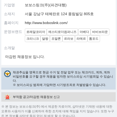
기업명
보보스링크(주)(파견대행)
소재지
서울 강남구 테헤란로 124 풍림빌딩 805호
홈페이지
http://www.boboslink.com/
운영브랜드
로레알코리아
에스티로더컴퍼니즈
아베다
바비브라운
크리니크
달팡
조말론
르라보
라메르
톰포드
소개말
마감된 채용정보 입니다.
채권추심을 명목으로 현금 수거 및 전달 업무 또는 체크카드, 계좌, 계좌
비밀번호를 요구할 경우 채용을 빙자한 보이스피싱 사기범죄일 수 있습니
다.
※ 보이스피싱 범죄에 가담하면 사기방조죄로 처벌받을수 있습니다.
부적합 공고/마감된 채용정보 신고
※ 본 정보는 보보스링크(주) 에서 제공한 자료이며, 샵마넷은 기재된 내용에 대한
오류와 사용자가 이를 신뢰하여 취한 조치에 대해 책임을 지지 않습니다. 또한 누구
든 본 정보를 샵마넷 동의 없이 재 배포 할 수 없습니다.