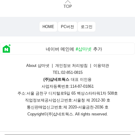
HOME
PC버전
로그인
네이버 메인에
#샵마넷
추가
About 샵마넷
|
개인정보 처리방침
|
이용약관
TEL:02-851-0815
(주)샵네트웍스
대표 이인용
사업자등록번호:114-87-01861
주소:서울 금천구 디지털로9길 65 백상스타타워1차 508호
직업정보제공사업신고번호:
서울청 제 2012-30 호
통신판매업신고번호:
제 2020-서울금천-2036 호
Copyright©
(주)샵네트웍스
. All rights reserved.