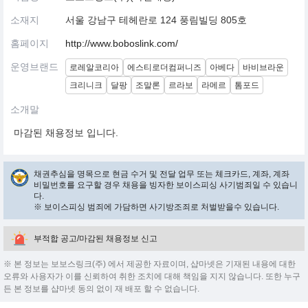
소재지
서울 강남구 테헤란로 124 풍림빌딩 805호
홈페이지
http://www.boboslink.com/
운영브랜드
로레알코리아
에스티로더컴퍼니즈
아베다
바비브라운
크리니크
달팡
조말론
르라보
라메르
톰포드
소개말
마감된 채용정보 입니다.
채권추심을 명목으로 현금 수거 및 전달 업무 또는 체크카드, 계좌, 계좌
비밀번호를 요구할 경우 채용을 빙자한 보이스피싱 사기범죄일 수 있습니
다.
※ 보이스피싱 범죄에 가담하면 사기방조죄로 처벌받을수 있습니다.
부적합 공고/마감된 채용정보 신고
※ 본 정보는 보보스링크(주) 에서 제공한 자료이며, 샵마넷은 기재된 내용에 대한
오류와 사용자가 이를 신뢰하여 취한 조치에 대해 책임을 지지 않습니다. 또한 누구
든 본 정보를 샵마넷 동의 없이 재 배포 할 수 없습니다.