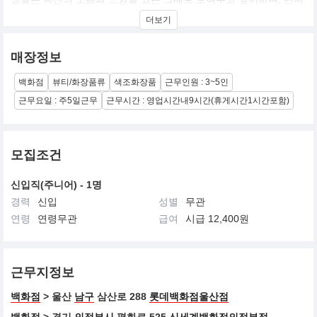
좀 더 예쁘고 더욱 자신감 있는 모습으로 보여 지길 원한다"
더보기
는 그녀의 철학으로 메이크업에 새 바람을 일으키기 시작했습니다.
10년전 메이크업 아티스트인 바비 브라운은 뉴욕의 버그도프 굿만
백화점에서 브라운 베이스의 10개 립스틱으로 이루어진 화장품 라
매장정보
인을 처음 선보임으로써 자신의 꿈을 실현시켰습니다.
이 립스틱 라인을 이용하여 색상들을 혼합하고 섞어 바름으로써 여
백화점
뷰티/화장품류
색조화장품
근무인원 : 3~5인
성들은 실제로 활용할 수 있는 수만 가지 색상들을 창조해 낼 수 있
었습니다.
근무요일 : 주5일근무
근무시간 : 영업시간내9시간(휴게시간1시간포함)
자연스러운 립칼라들은 출 시되자마자 먼저 뷰티업계 종사자들 사
이에 선풍적인 인기를 얻었으며, 그런 다음 일반 여성들에게 퍼져나
가 바비 브라운 브랜드가 화려한 출발을 하게 되었습니다.
모집조건
신입직(주니어) - 1명
경력
신입
성별
무관
연령
연령무관
급여
시급 12,400원
근무지정보
백화점
> 울산
남구
삼산로 288
롯데백화점울산점