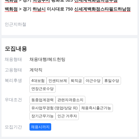
백화점
> 경기
의정부시
평화로 525
신세계백화점의정부점
백화점
> 경기
하남시
미사대로 750
신세계백화점스타필드하남점
인근지하철
모집내용
채용형태
채용대행/헤드헌팅
고용형태
계약직
복리후생
4대보험
인센티브제
퇴직금
야근수당
휴일수당
연장근로수당
우대조건
동종업계경력
관련자격증소지
유사업무경험 (영업/상담 외)
채용즉시출근가능
장기근무가능
인근 거주자
모집기간
채용시까지