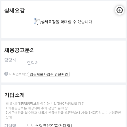
상세요강
상세요강을 확대할 수 있습니다.
채용공고문의
담당자
연락처
꼭 확인하세요
임금체불사업주 명단확인
기업소개
※ 혹시!
매장채용정보
와
상이한
기업(SHOP)정보일 경우
1.기존운영하는 매장외에 추가 운영하는 매장
2.기존매장을 철수하고 새롭게 신규매장을 오픈했으나 기업(SHOP)정보 미변경중인
상태
기업명
보보스링크(주)(파견대행)