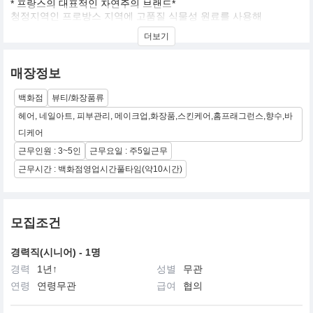
* 프랑스의 대표적인 자연주의 브랜드*
청정지역인 프로방스 지역에 고품질 식물성 원료를 사용해
피부에 건강한 아름다움을 선사하는 웰빙 브랜드 입니다.
더보기
매장정보
백화점
뷰티/화장품류
헤어, 네일아트, 피부관리, 메이크업,화장품,스킨케어,홈프래그런스,향수,바
디케어
근무인원 : 3~5인
근무요일 : 주5일근무
근무시간 : 백화점영업시간풀타임(약10시간)
모집조건
경력직(시니어) - 1명
경력
1년↑
성별
무관
연령
연령무관
급여
협의