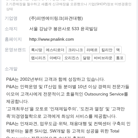
2.기존매장을 철수하고 새롭게 신규매장을 오픈했으나 기업(SHOP)정보 미변경중인
상태
기업명
(주)피엔에이링크(파견대행)
소재지
서울 강남구 봉은사로 533 윤곡빌딩
홈페이지
http://www.pnalink.com
운영브랜드
록시땅
에스티로더
크리니크
라메르
킬리안
맥
랩시리즈
아베다
오리진스
달팡
바비브라운
톰포
소개말
P&A는 2002년부터 고객과 함께 성장하고 있습니다.
P&A는 인력운영 및 IT산업 등 분야별 10년 이상 경력의 전문가들
이모여 고객사에게 전문적이고 효율적인 Outsourcing Service를
제공합니다.
‘고객최우선’을 모토로 ‘인재제일주의’, ‘도전과 열정’ 및 ‘고객만
족’의경영철학으로 고객에게 최상의 서비스를 제공합니다.
P&A는 인재파견, 업무도급·위탁, 채용대행 및 컨텍센터 구축의 인
력분야는 물론 SI사업, SW개발 등 고객의 성공을 위한 Total