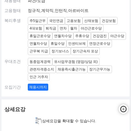
채용형태
파견/도급
고용형태
정규직,계약직,인턴직,아르바이트
복리후생
주5일근무
국민연금
고용보험
산재보험
건강보험
4대보험
퇴직금
연차
월차
야간근로수당
휴일근로수당
연월차수당
주휴수당
건강검진
야근수당
연월차수당
휴일수당
인센티브제
연장근로수당
근무복 지급
정기보너스
장기근속자 포상
우대조건
동종업계경력
유사업무경험 (영업/상담 외)
관련자격증소지
채용즉시출근가능
장기근무가능
인근 거주자
모집기간
채용시까지
상세요강
상세요강을 확대할 수 있습니다.