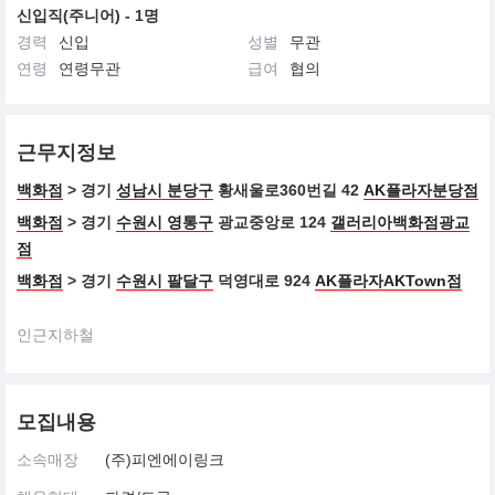
신입직(주니어) - 1명
경력
신입
성별
무관
연령
연령무관
급여
협의
근무지정보
백화점
> 경기
성남시 분당구
황새울로360번길 42
AK플라자분당점
백화점
> 경기
수원시 영통구
광교중앙로 124
갤러리아백화점광교
점
백화점
> 경기
수원시 팔달구
덕영대로 924
AK플라자AKTown점
인근지하철
모집내용
소속매장
(주)피엔에이링크