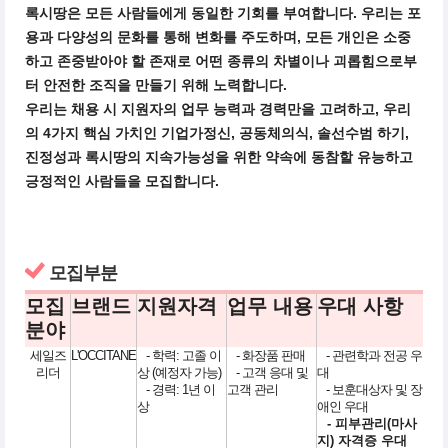
록시땅은 모든 사람들에게 동일한 기회를 부여합니다. 우리는 포
용과 다양성의 문화를 통해 변화를 주도하며, 모든 개인은 소중
하고 존중받아야 할 존재로 어떤 종류의 차별이나 괴롭힘으로부
터 안전한 조직을 만들기 위해 노력합니다.
우리는 채용 시 지원자의 업무 능력과 경력만을 고려하고, 우리
의 4가지 핵심 가치인 기업가정신, 공동체의식, 솔선수범 하기,
진정성과 록시땅의 지속가능성을 위한 약속에 동참할 유능하고
긍정적인 사람들을 모집합니다.
모집부분
모집
브랜드
지원자격
업무 내용
우대 사항
분야
세일즈
L'OCCITANE
- 학력: 고졸 이
- 화장품 판매
- 관련학과 전공 우
리더
상 (예정자 가능)
- 고객 응대 및
대
- 경력: 1년 이
고객 관리
- 보훈대상자 및 장
상
애인 우대
- 피부관리(마사
지) 자격증 우대