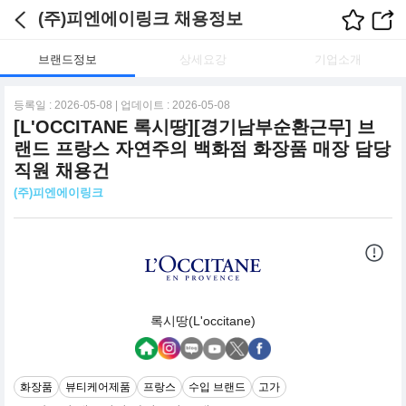
(주)피엔에이링크 채용정보
브랜드정보
상세요강
기업소개
등록일 : 2026-05-08 | 업데이트 : 2026-05-08
[L'OCCITANE 록시땅][경기남부순환근무] 브
랜드 프랑스 자연주의 백화점 화장품 매장 담당
직원 채용건
(주)피엔에이링크
록시땅(L'occitane)
화장품
뷰티케어제품
프랑스
수입 브랜드
고가