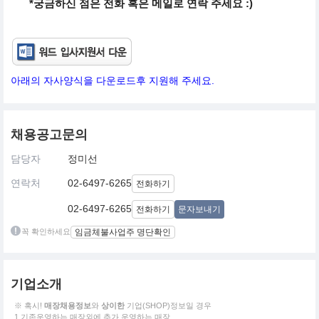
*궁금하신 점은 전화 혹은 메일로 연락 주세요 :)
아래의 자사양식을 다운로드후 지원해 주세요.
채용공고문의
담당자
정미선
연락처
02-6497-6265
전화하기
02-6497-6265
전화하기
문자보내기
꼭 확인하세요
임금체불사업주 명단확인
기업소개
※ 혹시!
매장채용정보
와
상이한
기업(SHOP)정보일 경우
1.기존운영하는 매장외에 추가 운영하는 매장