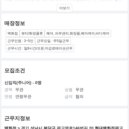
호스트 레켈바커의 창업정신을 바탕으로 우리가 살고 있는 이 세계
더보기
를 보호한다라는 아베다의 미션을 실천하기 위해, 아베다가 생산하
는 제품들로부터 사회에 환원하는 여러 봉사 활동들까지 다양한 방
법을 통해 사업을 펼쳐 나가고 있으며, 미의 영역에서 뿐만이 아닌
매장정보
모든 면에서 환경에 대한 책임을 다하는 기업의 본보기를 세우기 위
해 노력하고 있습니다.
백화점
뷰티/화장품류
헤어, 피부관리,화장품,헤어케어,바디케어
근무인원 : 3~5인
근무요일 : 주5일근무
근무시간 : 일8시간/오픈,마감로테이션근무
모집조건
신입직(주니어) - 0명
경력
무관
성별
무관
연령
연령무관
급여
협의
근무지정보
백화점
> 경기
성남시 분당구
판교역로146번길 20
현대백화점판교