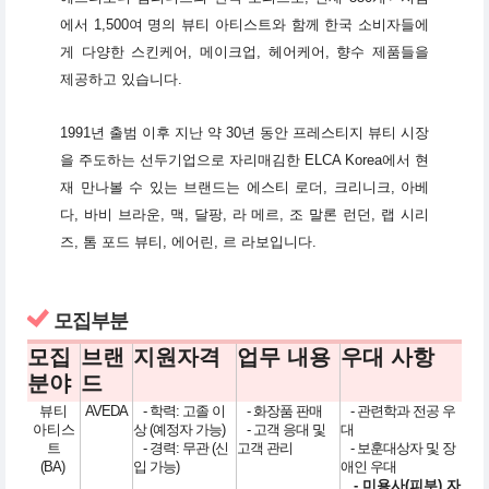
에서 1,500여 명의 뷰티 아티스트와 함께 한국 소비자들에
게 다양한 스킨케어, 메이크업, 헤어케어, 향수 제품들을
제공하고 있습니다.
1991년 출범 이후 지난 약 30년 동안 프레스티지 뷰티 시장
을 주도하는 선두기업으로 자리매김한 ELCA Korea에서 현
재 만나볼 수 있는 브랜드는 에스티 로더, 크리니크, 아베
다, 바비 브라운, 맥, 달팡, 라 메르, 조 말론 런던, 랩 시리
즈, 톰 포드 뷰티, 에어린, 르 라보입니다.
모집부분
모집
브랜
지원자격
업무 내용
우대 사항
분야
드
뷰티
AVEDA
- 학력: 고졸 이
- 화장품 판매
- 관련학과 전공 우
아티스
상 (예정자 가능)
- 고객 응대 및
대
트
- 경력: 무관 (신
고객 관리
- 보훈대상자 및 장
(BA)
입 가능)
애인 우대
- 미용사(피부) 자