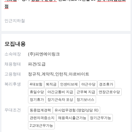
점
인근지하철
모집내용
소속매장
(주)피엔에이링크
채용형태
파견/도급
고용형태
정규직,계약직,인턴직,아르바이트
복리후생
4대보험
퇴직금
인센티브제
야근수당
경조휴가
휴일수당
야간교통비 지급
근무복 지급
연장근로수당
정기휴가
장기근속자 포상
정기보너스
우대조건
동종업계경력
유사업무경험 (영업/상담 외)
관련자격증소지
채용즉시출근가능
장기근무가능
2교대근무가능