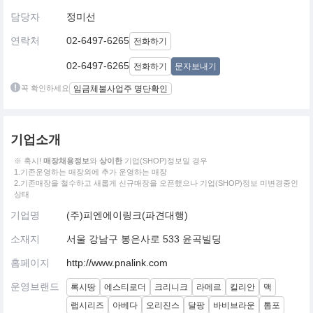
담당자
정미선
연락처
02-6497-6265
전화하기
02-6497-6265
전화하기
문자보내기
꼭 확인하세요
임금체불사업주 명단확인
기업소개
※ 혹시!
매장채용정보
와
상이한
기업(SHOP)정보일 경우
1.기존운영하는 매장외에 추가 운영하는 매장
2.기존매장을 철수하고 새롭게 신규매장을 오픈했으나 기업(SHOP)정보 미변경중인
상태
기업명
(주)피엔에이링크(파견대행)
소재지
서울 강남구 봉은사로 533 윤곡빌딩
홈페이지
http://www.pnalink.com
운영브랜드
록시땅
에스티로더
크리니크
라메르
킬리안
맥
랩시리즈
아베다
오리진스
달팡
바비브라운
톰포