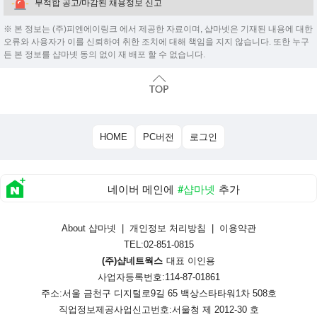
부적합 공고/마감된 채용정보 신고
※ 본 정보는 (주)피엔에이링크 에서 제공한 자료이며, 샵마넷은 기재된 내용에 대한
오류와 사용자가 이를 신뢰하여 취한 조치에 대해 책임을 지지 않습니다. 또한 누구
든 본 정보를 샵마넷 동의 없이 재 배포 할 수 없습니다.
HOME
PC버전
로그인
네이버 메인에
#샵마넷
추가
About 샵마넷
|
개인정보 처리방침
|
이용약관
TEL:02-851-0815
(주)샵네트웍스
대표 이인용
사업자등록번호:114-87-01861
주소:서울 금천구 디지털로9길 65 백상스타타워1차 508호
직업정보제공사업신고번호:
서울청 제 2012-30 호