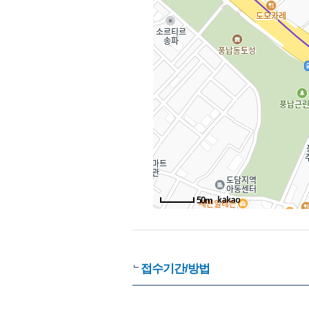
50m
접수기간/방법