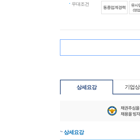
우대조건
유사
동종업계경력
(영업
기업상
상세요강
상세요강