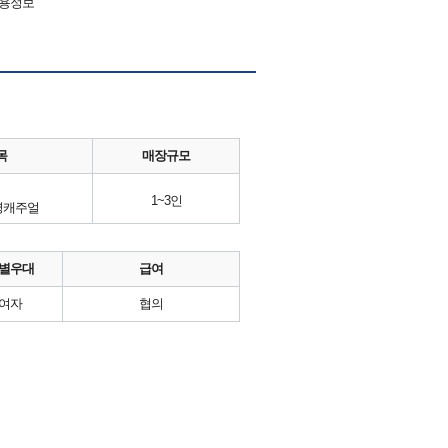
채용정보
목
매장규모
1~3인
영캐주얼
별우대
급여
여자
협의