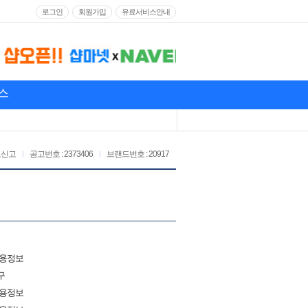
로그인
회원가입
유료서비스안내
스
고신고
공고번호 : 2373406
브랜드번호 : 20917
채용정보
구
채용정보