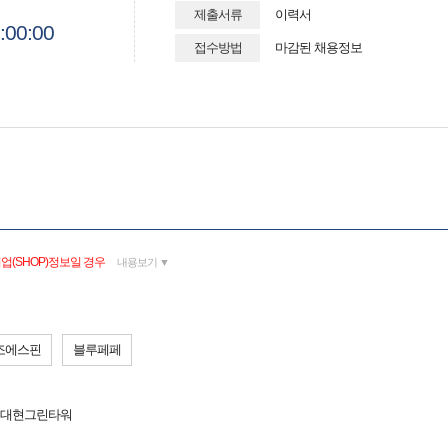
제출서류
이력서
:00:00
접수방법
마감된 채용정보
업(SHOP)정보일 경우
내용보기 ▼
조에스핀
블루페페
9 대현그린타워