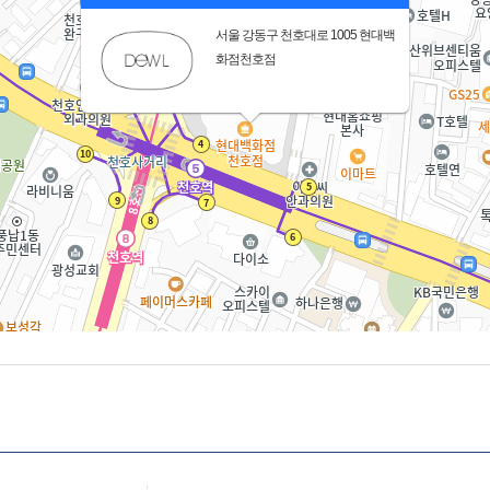
서울 강동구 천호대로 1005 현대백
화점천호점