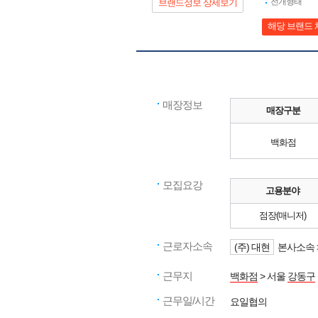
전개형태
브랜드정보 상세보기
해당 브랜드 
매장정보
매장구분
백화점
모집요강
고용분야
점장(매니저)
근로자소속
(주) 대현
본사소속 
근무지
백화점
> 서울
강동구
근무일/시간
요일협의