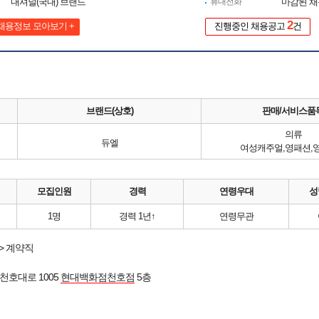
내셔널(국내) 브랜드
휴대전화
마감된 
2
채용정보 모아보기 +
진행중인 채용공고
건
브랜드(상호)
판매/서비스품
의류
듀엘
여성캐주얼,영패션,
모집인원
경력
연령우대
성
1명
경력 1년↑
연령무관
> 계약직
천호대로 1005
현대백화점천호점
5층