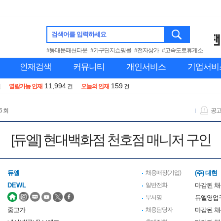
검색어를 입력하세요
#동대문패션타운
#가구단지쇼핑몰
#전자상가
#고속도로휴게소
인재검색
커뮤니티
개인서비스
기업서비
11,994
159
건
열람가능 인재
건
오늘의 인재
건
6 회
공
[듀엘] 현대백화점 천호점 매니저 구인
듀엘
채용매장(기업)
(주) 대현
DEWL
일반전화
마감된 
부서명
듀엘영업
중고가
채용담당자
마감된 