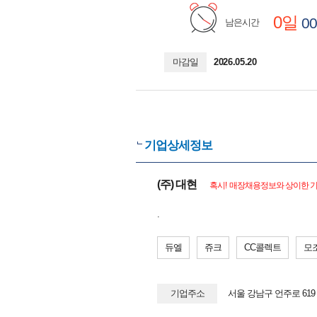
0일
00
남은시간
마감일
2026.05.20
기업상세정보
(주) 대현
혹시! 매장채용정보와 상이한 기
.
듀엘
쥬크
CC콜렉트
모
기업주소
서울 강남구 언주로 61