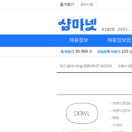
즐겨찾기
공지사항
채용정보
채용정보
맵
30,966
103
총 채용건
건
당일등록 채용건
최근 업데이트일
2026-05-07 14:23:24
조회수
18
브랜드(한글)
브랜드(영어)
SNS
가격대