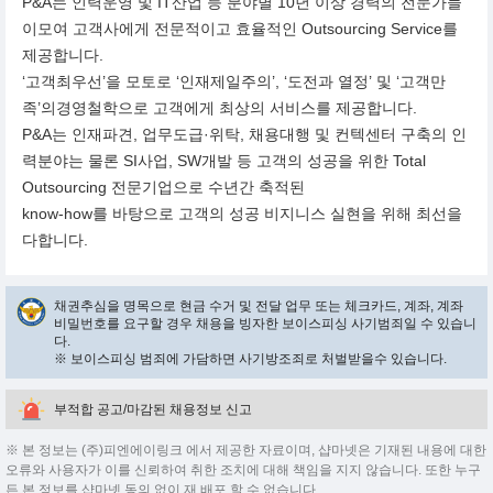
P&A는 인력운영 및 IT산업 등 분야별 10년 이상 경력의 전문가들
이모여 고객사에게 전문적이고 효율적인 Outsourcing Service를
제공합니다.
‘고객최우선’을 모토로 ‘인재제일주의’, ‘도전과 열정’ 및 ‘고객만
족’의경영철학으로 고객에게 최상의 서비스를 제공합니다.
P&A는 인재파견, 업무도급·위탁, 채용대행 및 컨텍센터 구축의 인
력분야는 물론 SI사업, SW개발 등 고객의 성공을 위한 Total
Outsourcing 전문기업으로 수년간 축적된
know-how를 바탕으로 고객의 성공 비지니스 실현을 위해 최선을
다합니다.
채권추심을 명목으로 현금 수거 및 전달 업무 또는 체크카드, 계좌, 계좌
비밀번호를 요구할 경우 채용을 빙자한 보이스피싱 사기범죄일 수 있습니
다.
※ 보이스피싱 범죄에 가담하면 사기방조죄로 처벌받을수 있습니다.
부적합 공고/마감된 채용정보 신고
※ 본 정보는 (주)피엔에이링크 에서 제공한 자료이며, 샵마넷은 기재된 내용에 대한
오류와 사용자가 이를 신뢰하여 취한 조치에 대해 책임을 지지 않습니다. 또한 누구
든 본 정보를 샵마넷 동의 없이 재 배포 할 수 없습니다.