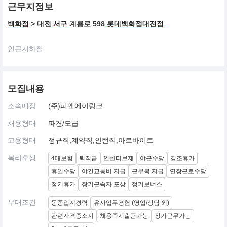
근무지정보
백화점
> 대전
서구
계룡로 598
롯데백화점대전점
인근지하철
모집내용
소속매장
(주)피엔에이링크
채용형태
파견/도급
고용형태
정규직,계약직,인턴직,아르바이트
복리후생
4대보험
퇴직금
인센티브제
야근수당
경조휴가
휴일수당
야간교통비 지급
근무복 지급
연장근로수당
정기휴가
장기근속자 포상
정기보너스
우대조건
동종업계경력
유사업무경험 (영업/상담 외)
관련자격증소지
채용즉시출근가능
장기근무가능