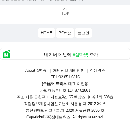
HOME
PC버전
로그인
네이버 메인에
#샵마넷
추가
About 샵마넷
|
개인정보 처리방침
|
이용약관
TEL:02-851-0815
(주)샵네트웍스
대표 이인용
사업자등록번호:114-87-01861
주소:서울 금천구 디지털로9길 65 백상스타타워1차 508호
직업정보제공사업신고번호:
서울청 제 2012-30 호
통신판매업신고번호:
제 2020-서울금천-2036 호
Copyright©
(주)샵네트웍스
. All rights reserved.