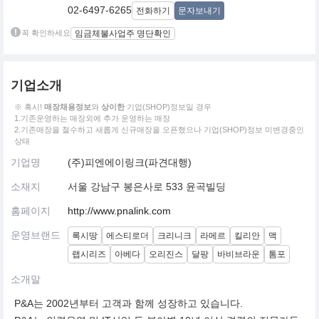
02-6497-6265
전화하기
문자보내기
꼭 확인하세요
임금체불사업주 명단확인
기업소개
※ 혹시!
매장채용정보
와
상이한
기업(SHOP)정보일 경우
1.기존운영하는 매장외에 추가 운영하는 매장
2.기존매장을 철수하고 새롭게 신규매장을 오픈했으나 기업(SHOP)정보 미변경중인
상태
기업명
(주)피엔에이링크(파견대행)
소재지
서울 강남구 봉은사로 533 윤곡빌딩
홈페이지
http://www.pnalink.com
운영브랜드
록시땅
에스티로더
크리니크
라메르
킬리안
맥
랩시리즈
아베다
오리진스
달팡
바비브라운
톰포
소개말
P&A는 2002년부터 고객과 함께 성장하고 있습니다.