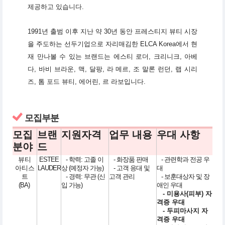
제공하고 있습니다.
1991년 출범 이후 지난 약 30년 동안 프레스티지 뷰티 시장
을 주도하는 선두기업으로 자리매김한 ELCA Korea에서 현
재 만나볼 수 있는 브랜드는 에스티 로더, 크리니크, 아베
다, 바비 브라운, 맥, 달팡, 라 메르, 조 말론 런던, 랩 시리
즈, 톰 포드 뷰티, 에어린, 르 라보입니다.
모집부분
모집
브랜
지원자격
업무 내용
우대 사항
분야
드
뷰티
ESTEE
- 학력: 고졸 이
- 화장품 판매
- 관련학과 전공 우
아티스
LAUDER
상 (예정자 가능)
- 고객 응대 및
대
트
- 경력: 무관 (신
고객 관리
- 보훈대상자 및 장
(BA)
입 가능)
애인 우대
- 미용사(피부) 자
격증 우대
- 두피마사지 자
격증 우대