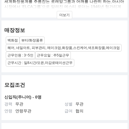
세계화장품계를 주름잡는 로레알그룹과 어깨를 나란히 하는,아시아
시장에서 ‘ELCA그룹’으로 알려진 에스티 로더는 1946년 헝가리계
유대인 에스티 로더가 미국 뉴욕에서 세운 기업. ‘우리가 만나는 모
더보기
든 이에게 최고의 제품과 서비스를 선사한다’는 경영 철학을 내세워
고급 화장품 시장에 주력하는 점이 로레알과 다르다. 국내에는 에스
티 로더, 랩시리즈, 크리니크, 오리진스, 라메르, 달팡, 맥, 바비브라
매장정보
운, 아베다, 조말론, 톰포드 뷰티, 글램글로우, 르라보 등 13개 브랜
드가 수입되고 있다
백화점
뷰티/화장품류
헤어, 네일아트, 피부관리, 메이크업,화장품,스킨케어,색조화장품,메이크업
근무인원 : 3~5인
근무요일 : 주5일근무
근무시간 : 일8시간/오픈,마감로테이션근무
모집조건
신입직(주니어) - 0명
경력
무관
성별
무관
연령
연령무관
급여
협의