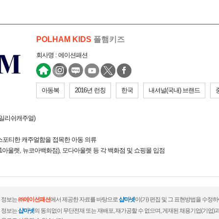
POLHAM KIDS
폴햄키즈
회사명 : 에이션패션
아동복
2016년 런칭
한국
내셔널(국내) 브랜드
타일리쉬캐주얼)
&스포티한 캐주얼함을 접목한 아동 의류
001아울렛, 뉴코아백화점), 모다아울렛 등 각 백화점 및 쇼핑몰 입점
 정보는
㈜에이션패션
에서 제공한 자료를 바탕으로
샵마넷
이(가) 편집 및 그 표현방법을 수정
 정보는
샵마넷
의 동의없이 무단전재 또는 재배포, 재가공할 수 없으며, 게재된 채용기업(기업