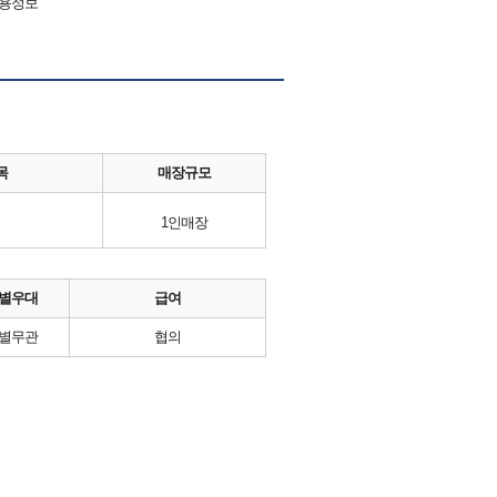
채용정보
목
매장규모
1인매장
별우대
급여
별무관
협의