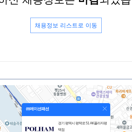
채용정보 리스트로 이동
㈜에이션패션
경기 평택시 평택로 51 AK플라자평
택점