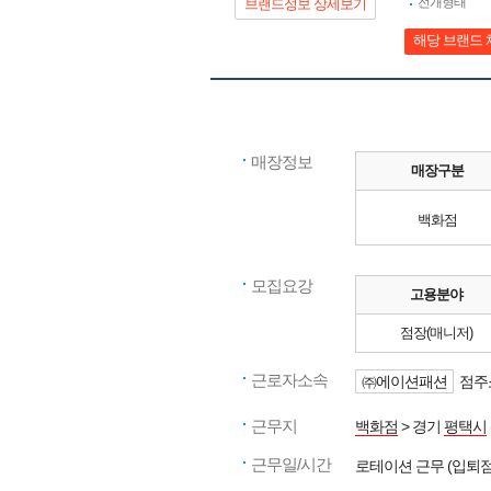
전개형태
브랜드정보 상세보기
해당 브랜드 
매장정보
매장구분
백화점
모집요강
고용분야
점장(매니저)
근로자소속
㈜에이션패션
점주
근무지
백화점
> 경기
평택시
근무일/시간
로테이션 근무 (입퇴점