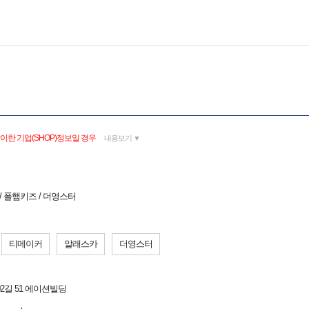
이한 기업(SHOP)정보일 경우
내용보기 ▼
 / 폴햄키즈 / 더영스터
티메이커
알래스카
더영스터
2길 51 에이션빌딩