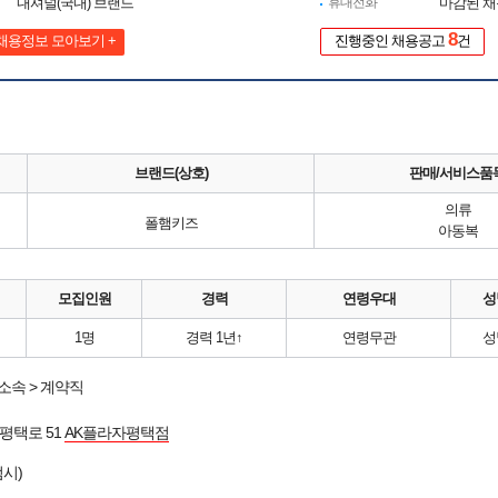
내셔널(국내) 브랜드
휴대전화
마감된 
8
채용정보 모아보기 +
진행중인 채용공고
건
브랜드(상호)
판매/서비스품
의류
폴햄키즈
아동복
모집인원
경력
연령우대
성
1명
경력 1년↑
연령무관
성
소속 > 계약직
평택로 51
AK플라자평택점
시)