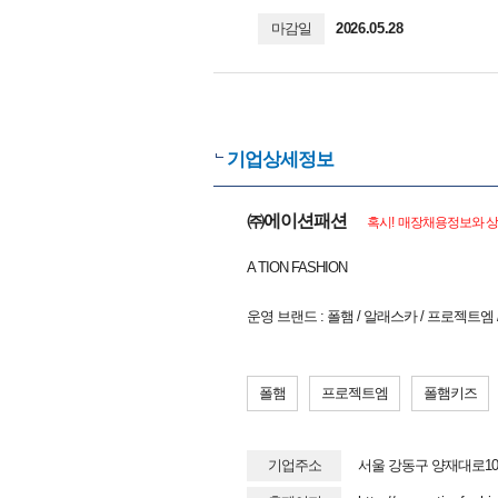
마감일
2026.05.28
기업상세정보
㈜에이션패션
혹시! 매장채용정보와 상
A TION FASHION
운영 브랜드 : 폴햄 / 알래스카 / 프로젝트엠
폴햄
프로젝트엠
폴햄키즈
기업주소
서울 강동구 양재대로10