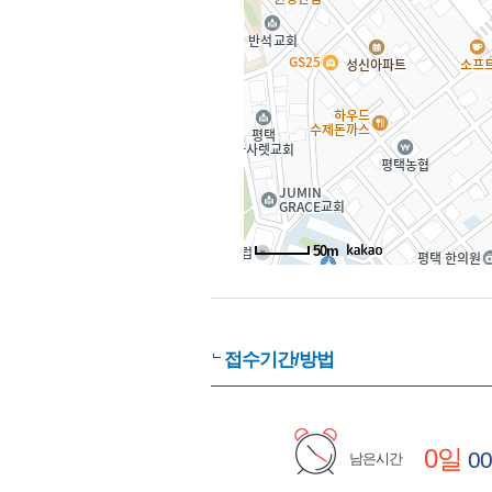
50m
접수기간/방법
0일
00
남은시간