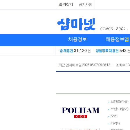
즐겨찾기
공지사항
채용정보
채용정보
맵
31,120
543
총 채용건
건
당일등록 채용건
최근 업데이트일
2026-05-07 09:36:12
조회수
10
브랜드(한글)
브랜드(영어)
SNS
가격대