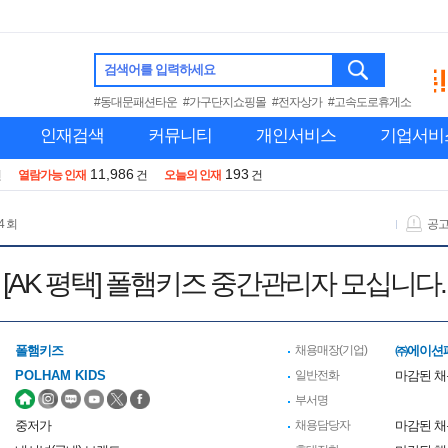
검색어를 입력하세요
#동대문패션타운
#가구단지쇼핑몰
#전자상가
#고속도로휴게소
인재검색
커뮤니티
개인서비스
기업서비
11,986
193
건
열람가능 인재
건
오늘의 인재
건
4 회
공
[AK 평택] 폴햄키즈 중간관리자 모십니다.
폴햄키즈
채용매장(기업)
㈜에이션
POLHAM KIDS
일반전화
마감된 
부서명
중저가
채용담당자
마감된 