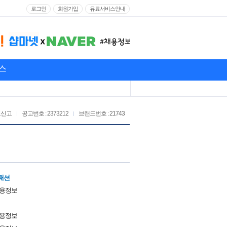
로그인
회원가입
유료서비스안내
스
고신고
공고번호 : 2373212
브랜드번호 : 21743
패션
채용정보
채용정보