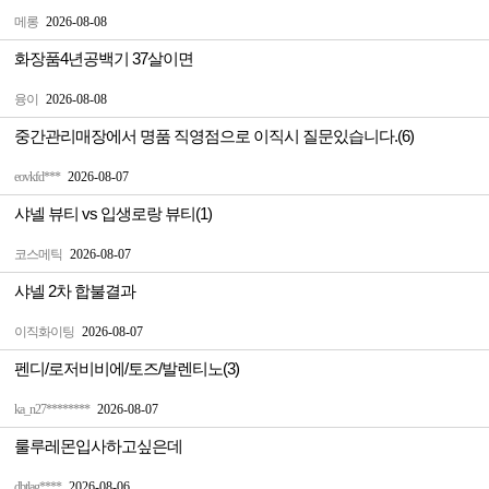
메롱
2026-08-08
화장품4년공백기 37살이면
융이
2026-08-08
중간관리매장에서 명품 직영점으로 이직시 질문있습니다.(6)
eovkfd***
2026-08-07
샤넬 뷰티 vs 입생로랑 뷰티(1)
코스메틱
2026-08-07
샤넬 2차 합불결과
이직화이팅
2026-08-07
펜디/로저비비에/토즈/발렌티노(3)
ka_n27********
2026-08-07
룰루레몬입사하고싶은데
dbtlag****
2026-08-06