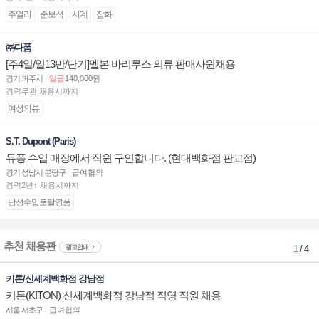
주얼리
준보석
시계
잡화
㈜다폼
[주4일/일13만/단기]멜본 바리루스 의류 판매사원채용
경기 파주시
일급
140,000원
경력무관 채용시까지
여성의류
S.T. Dupont (Paris)
듀퐁 수입 매장에서 직원 구인합니다. (현대백화점 판교점)
경기 성남시 분당구
급여협의
경력2년↑ 채용시까지
남성수입토탈명품
추천 채용관
광고안내
1
/ 4
키톤/신세계백화점 강남점
키톤(KITON) 신세계백화점 강남점 직영 직원 채용
서울 서초구
급여협의