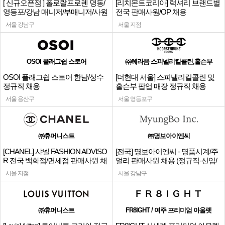
[ 신규오픈점 ] 폴로랄프로렌 명동/
[리치몬트코리아] 럭셔리 브랜드별
영등포/강남 매니저/부매니저/사원
전국 판매사원/OP 채용
서울 강남구
서울 지점
OSOI 플래그쉽 스토어
㈜헤라음 스피넬리킬콜린,홀슨부
OSOI 플래그쉽 스토어 한남/성수
[더현대 서울] 스피넬리킬콜린 및
정규직 채용
홀슨부 팝업 매장 정규직 채용
서울 용산구
서울 영등포구
㈜휴머니스트
㈜명보아이엔씨
[CHANEL] 샤넬 FASHION ADVISO
[전국] 명보아이엔씨 - 명품시계/주
R 전국 백화점/면세점 판매사원 채
얼리 판매사원 채용 (정규직-신입/
용
경력)
서울 지점
서울 강남구
㈜휴머니스트
FR8IGHT / 여주 프리미엄 아울렛