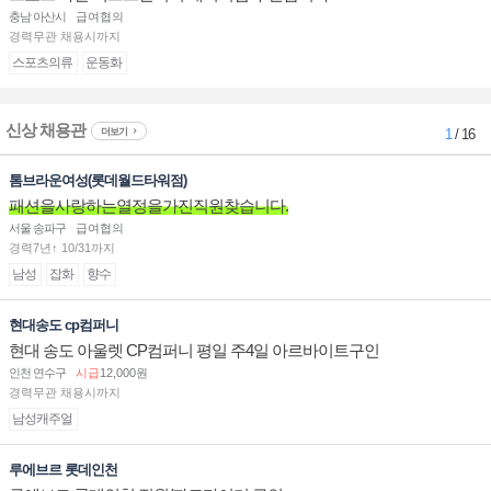
충남 아산시
급여협의
경력무관 채용시까지
스포츠의류
운동화
신상 채용관
더보기
1
/ 16
톰브라운여성(롯데월드타워점)
패션을사랑하는열정을가진직원찾습니다.
서울 송파구
급여협의
경력7년↑ 10/31까지
남성
잡화
향수
현대송도 cp컴퍼니
현대 송도 아울렛 CP컴퍼니 평일 주4일 아르바이트구인
인천 연수구
시급
12,000원
경력무관 채용시까지
남성캐주얼
루에브르 롯데인천