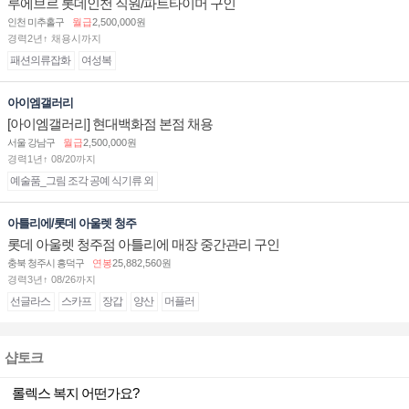
루에브르 롯데인천 직원/파트타이머 구인
인천 미추홀구
월급
2,500,000원
경력2년↑ 채용시까지
패션의류잡화
여성복
아이엠갤러리
[아이엠갤러리] 현대백화점 본점 채용
서울 강남구
월급
2,500,000원
경력1년↑ 08/20까지
예술품_그림 조각 공예 식기류 외
아틀리에/롯데 아울렛 청주
롯데 아울렛 청주점 아틀리에 매장 중간관리 구인
충북 청주시 흥덕구
연봉
25,882,560원
경력3년↑ 08/26까지
선글라스
스카프
장갑
양산
머플러
샵토크
롤렉스 복지 어떤가요?