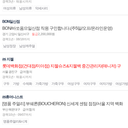
경력3년↑ 채용시까지
여성의류
남성의류
악세사리
BON일산점
BON/바쏘옴므일산점 직원 구인합니다.(주5일/오프/온라인운영)
경기 고양시 일산서구
월급
2,200,000원
경력1년↑ 08/18까지
남성정장
남성캐주얼
㈜ 지젤
롯데백화점(건대점/미아점) 지젤슈즈&지젤백 중간관리자(매니저) 구
인합니다
서울 광진구
급여협의
경력1년↑ 채용시까지
구두
가방
수제화
가죽가방
가죽구두
여성구두
여자구두
여자가방
여성가방
㈜휴머니스트
[명품 주얼리] 부쉐론(BOUCHERON) 신세계 센텀 점장/서울 지역 백화
점 판매사원 채용
부산 해운대구
급여협의
경력10년↑ 09/07까지
명품쥬얼리&시계