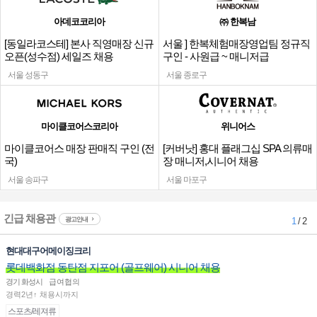
아데코코리아
㈜ 한복남
[동일라코스테] 본사 직영매장 신규
서울 ] 한복체험매장영업팀 정규직
오픈(성수점) 세일즈 채용
구인 - 사원급 ~ 매니저급
서울 성동구
서울 종로구
마이클코어스코리아
위니어스
마이클코어스 매장 판매직 구인 (전
[커버낫] 홍대 플래그십 SPA 의류매
국)
장 매니저,시니어 채용
서울 송파구
서울 마포구
긴급 채용관
광고안내
1
/ 2
현대대구어메이징크리
롯데백화점 동탄점 지포어 (골프웨어) 시니어 채용
경기 화성시
급여협의
경력2년↑ 채용시까지
스포츠/레져류