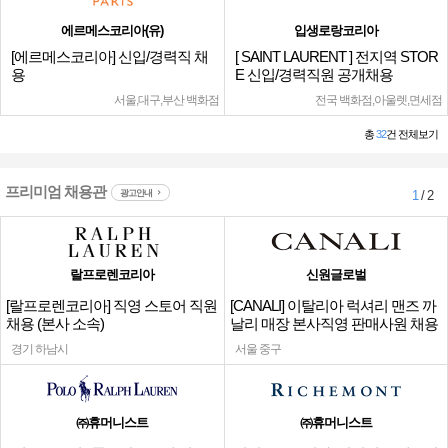
에르메스코리아(유)
입생로랑코리아
[에르메스코리아] 신입/경력직 채
[ SAINT LAURENT ] 전지역 STOR
용
E 신입/경력직원 공개채용
서울,대구,부산 백화점
전국 백화점,아울렛,면세점
총
32
건 전체보기
프리미엄 채용관
광고안내
1
/ 2
랄프로렌코리아
신원글로벌
[랄프로렌코리아] 직영 스토어 직원
[CANALI] 이탈리아 럭셔리 맨즈 까
채용 (본사 소속)
날리 매장 본사직영 판매사원 채용
경기 하남시
서울 중구
㈜휴머니스트
㈜휴머니스트