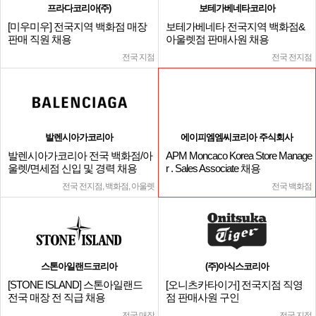
프라다코리아(주)
보테가베네타코리아
[미우미우] 전국지역 백화점 매장
보테가베네타 전국지역 백화점&
판매 직원 채용
아울렛점 판매사원 채용
전국 지점
전국 전지점
발렌시아가코리아
에이피엠엠씨코리아 주식회사
발렌시아가코리아 전국 백화점/아
APM Moncaco Korea Store Manage
울렛/면세점 신입 및 경력 채용
r . Sales Associate 채용
전국 전지점, 백화점, 아울렛
전국 백화점
스톤아일랜드코리아
(주)아식스코리아
[STONE ISLAND] 스톤아일랜드
[오니츠카타이거] 전국지점 직영
전국 매장 전 직급 채용
점 판매사원 구인
전국 매장
전국 지점