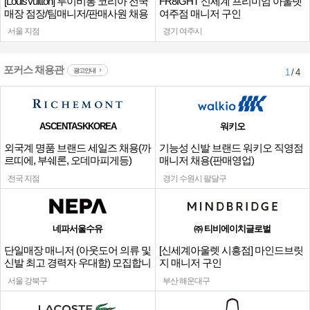
[LouisVuitton] 루이비통 코리아 전국
FR8IGHT 신세계 프리미엄 아울렛
매장 점장/팀매니저/판매사원 채용
여주점 매니저 구인
서울 지점
경기 여주시
포커스 채용관
광고안내
1
/ 4
ASCENTASKKOREA
워키오
외국계 명품 브랜드 세일즈 채용(까
기능성 신발 브랜드 워키오 직영점
르띠에, 부쉐론, 오데마피게등)
매니저 채용(판매영업)
전국 지점
경기 수원시 팔달구
네파서울수유
㈜ 티비에이치글로벌
단일매장 매니저 (아웃도어 의류 및
[신세계아울렛 시흥점] 마인드브릿
신발 최고 경력자 우대함) 모집합니
지 매니저 구인
다.
서울 강북구
부산 해운대구