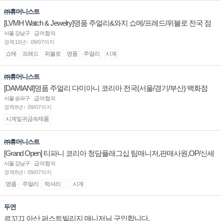
㈜휴머니스트
[LVMH Watch & Jewelry]명품 주얼리&와치 쇼메/프레드/위블로 전국 점
장/부점장/판매사원 채용
서울 강남구
급여협의
경력10년↑ 09/07까지
쇼메
프레드
위블로
명품
주얼리
시계
㈜휴머니스트
[DAMIANI]명품 주얼리 다미아니 코리아 전국(서울/경기/부산) 백화점
부점장/판매사원 채용
서울 송파구
급여협의
경력8년↑ 09/07까지
시계및귀금속제품
㈜휴머니스트
[Grand Open] 티파니 코리아 청담플래그십 팀매니저,판매사원,OP/신세
계대전 판매사원 채용
서울 강남구
급여협의
경력8년↑ 09/07까지
명품
주얼리
럭셔리
시계
두연
르꼬끄 아산 퍼스트빌리지 매니저님 구인합니다.