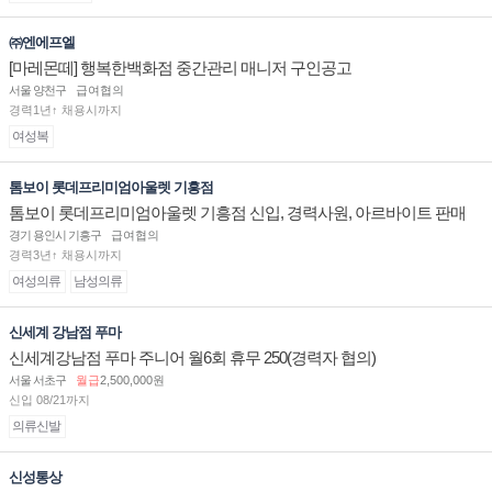
㈜엔에프엘
[마레몬떼] 행복한백화점 중간관리 매니저 구인공고
서울 양천구
급여협의
경력1년↑ 채용시까지
여성복
톰보이 롯데프리미엄아울렛 기흥점
톰보이 롯데프리미엄아울렛 기흥점 신입, 경력사원, 아르바이트 판매
직 구인합니다.
경기 용인시 기흥구
급여협의
경력3년↑ 채용시까지
여성의류
남성의류
신세계 강남점 푸마
신세계강남점 푸마 주니어 월6회 휴무 250(경력자 협의)
서울 서초구
월급
2,500,000원
신입 08/21까지
의류신발
신성통상