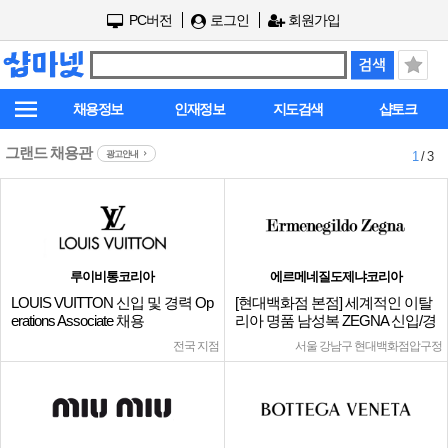
PC버전
로그인
회원가입
채용정보
인재정보
지도검색
샵토크
그랜드 채용관
광고안내
1
/ 3
루이비통코리아
에르메네질도제냐코리아
LOUIS VUITTON 신입 및 경력 Op
[현대백화점 본점] 세계적인 이탈
erations Associate 채용
리아 명품 남성복 ZEGNA 신입/경
력
전국 지점
서울 강남구 현대백화점압구정