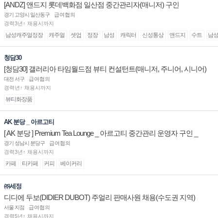
[ANDZ] 앤드지 롯데백화점 일산점 중간관리자(매니저) 구인
경기 고양시 일산동구
급여협의
경력3년↑ 채용시까지
남성캐주얼정장
캐주얼
셋업
정장
남성
캐릭터
신성통상
앤드지
수트
남
청담30
[청담30] 갤러리아 타임월드점 뷰티 컨설턴트(매니저, 주니어, 시니어)
채용
대전 서구
급여협의
경력년↑ 채용시까지
뷰티화장품
AK 분당 _ 아르고티
[ AK 분당 ] Premium Tea Lounge _ 아르고티 중간관리 운영자 구인 _
경기 성남시 분당구
급여협의
경력3년↑ 채용시까지
카페
티카페
커피
베이커리
㈜세정
디디에 두보(DIDIER DUBOT) 주얼리 판매사원 채용(수도권 지역)
서울 지점
급여협의
경력5년↑ 채용시까지