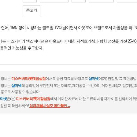
중고가
2개 언어, 15억 명이 시청하는 글로벌 TV채널이면서 아웃도어 브랜드로서 차별성을 확보
는 디스커버리 엑스피디션은 아웃도어에 대한 지적호기심과 탐험 정신을 가진 25-4
동적인 기능성을 추구한다.
 정보는
디스커버리/롯데잠실점
에서 제공한 자료를 바탕으로
샵마넷
이(가) 편집 및 그 표현방
 정보는
샵마넷
의 동의없이 무단전재 또는 재배포, 재가공할 수 없으며, 게재된 채용기업(기업
 용도로 사용될 수 없습니다.
마넷
은(는)
디스커버리/롯데잠실점
에서 게재한 자료에 대한 오류와 사용자가 이를 신뢰하여 취
원전 꼭 확인하세요!
임금체불사업주 명단확인→