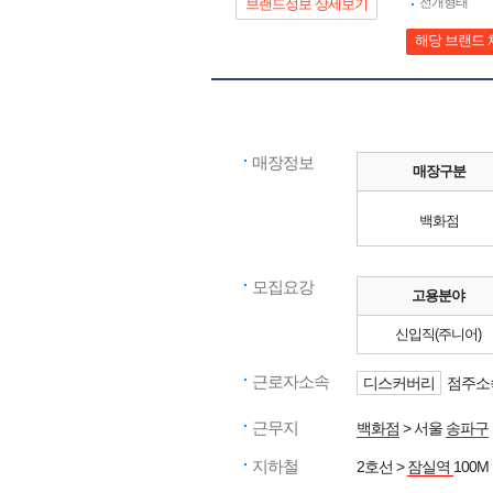
전개형태
브랜드정보 상세보기
해당 브랜드 
매장정보
매장구분
백화점
모집요강
고용분야
신입직(주니어)
근로자소속
디스커버리
점주소속
근무지
백화점
> 서울
송파구
지하철
2호선 >
잠실역
100M