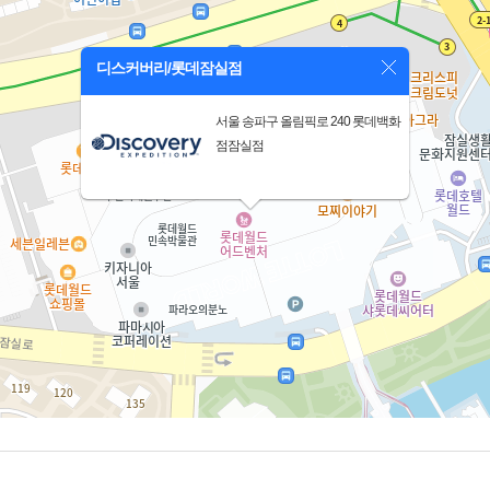
디스커버리/롯데잠실점
서울 송파구 올림픽로 240 롯데백화
점잠실점