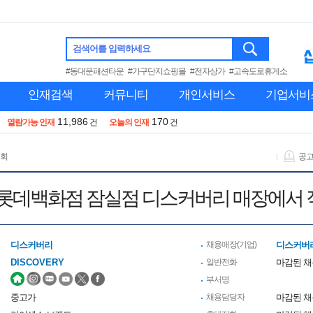
검색어를 입력하세요
#동대문패션타운
#가구단지쇼핑몰
#전자상가
#고속도로휴게소
인재검색
커뮤니티
개인서비스
기업서비
11,986
170
열람가능 인재
건
오늘의 인재
건
 회
공
] 롯데백화점 잠실점 디스커버리 매장에서 
디스커버리
채용매장(기업)
디스커버
DISCOVERY
일반전화
마감된 
부서명
중고가
채용담당자
마감된 