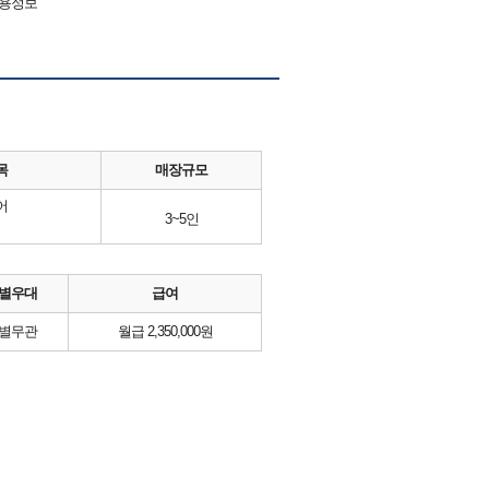
채용정보
목
매장규모
어
3~5인
별우대
급여
별무관
월급 2,350,000원