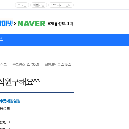
로그인
회원가입
유료서비스안내
스
고신고
공고번호 : 2373169
브랜드번호 : 14261
직원구해요^^
리/롯데잠실점
채용정보
채용정보