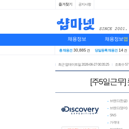
즐겨찾기
공지사항
채용정보
채용정보
맵
30,885
14
총 채용건
건
당일등록 채용건
건
최근 업데이트일
2026-06-27 00:35:25
조회수
57
[주5일근무
브랜드(한글)
브랜드(영어)
SNS
가격대