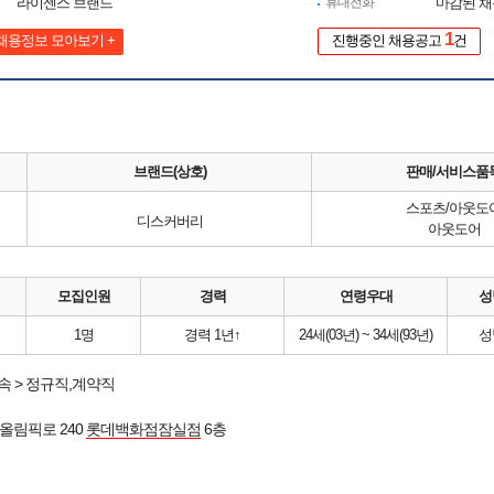
라이센스 브랜드
휴대전화
마감된 
1
채용정보 모아보기 +
진행중인 채용공고
건
브랜드(상호)
판매/서비스품
스포츠/아웃도
디스커버리
아웃도어
모집인원
경력
연령우대
성
1명
경력 1년↑
24세(03년) ~ 34세(93년)
성
 > 정규직,계약직
올림픽로 240
롯데백화점잠실점
6층