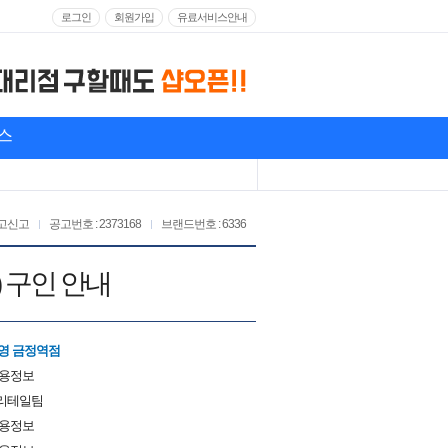
로그인
회원가입
유료서비스안내
스
고신고
공고번호 : 2373168
브랜드번호 : 6336
) 구인 안내
영 금정역점
채용정보
리테일팀
채용정보