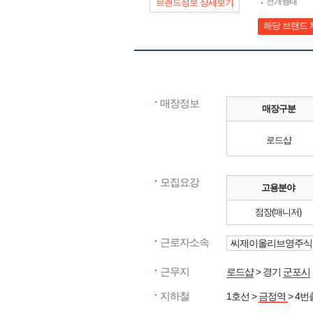
전개형태
브랜드정보 상세보기
해당 브랜드 
매장정보
매장구분
로드샵
모집요강
고용분야
점장(매니저)
근로자소속
씨제이올리브영주식
근무지
로드샵
> 경기
군포시
지하철
1호선 >
금정역
> 4번