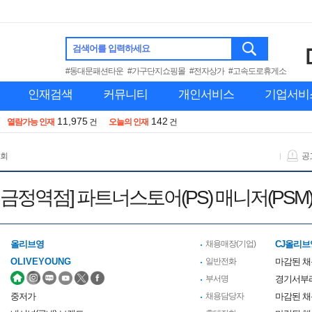
검색어를 입력하세요
#동대문패션타운
#가구단지쇼핑몰
#전자상가
#고속도로휴게소
인재검색
커뮤니티
개인서비스
기업서비
11,975
142
열람가능 인재
건
오늘의 인재
건
 회
공
금정역점] 파트너스토어(PS) 매니저(PSM
올리브영
채용매장(기업)
CJ올리브
OLIVEYOUNG
일반전화
마감된 
부서명
경기서부
중저가
채용담당자
마감된 