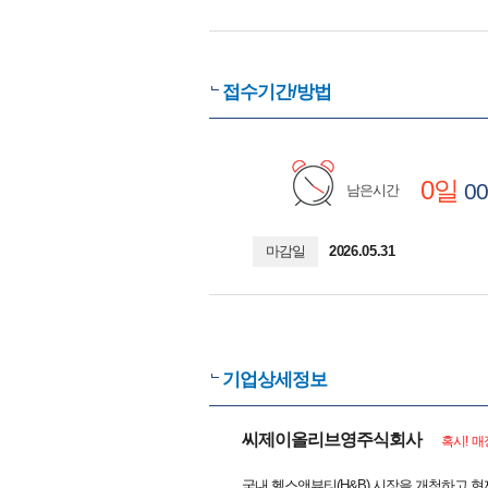
접수기간/방법
0일
00
남은시간
마감일
2026.05.31
기업상세정보
씨제이올리브영주식회사
혹시! 매
국내 헬스앤뷰티(H&B) 시장을 개척하고 