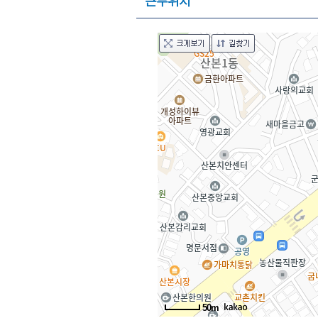
근무위치
50m