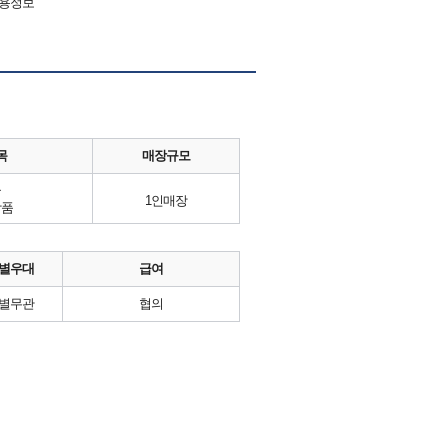
채용정보
목
매장규모
류
1인매장
상품
별우대
급여
별무관
협의