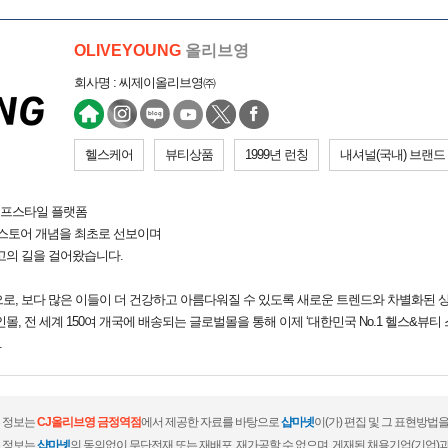
OLIVEYOUNG
올리브영
회사명 : 씨제이올리브영㈜
헬스케어
뷰티상품
1999년 런칭
내셔널(국내) 브랜드
이프스타일 플랫폼
스토어 개념을 최초로 선보이며
 최고의 길을 걸어왔습니다.
으로, 보다 많은 이들이 더 건강하고 아름다워질 수 있도록 새로운 트렌드와 차별화된 
인몰, 전 세계 150여 개국에 배송되는 글로벌몰을 통해 이제 ‘대한민국 No.1 헬스&뷰티
.
 정보는
CJ올리브영 금정역점
에서 제공한 자료를 바탕으로
샵마넷
이(가) 편집 및 그 표현방법
 정보는
샵마넷
의 동의없이 무단전재 또는 재배포, 재가공할 수 없으며, 게재된 채용기업(기업