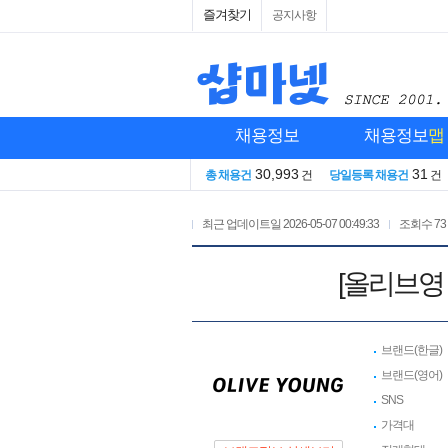
즐겨찾기
공지사항
채용정보
채용정보
맵
30,993
31
총 채용건
건
당일등록 채용건
건
최근 업데이트일
2026-05-07 00:49:33
조회수
73
[올리브영 
브랜드(한글)
브랜드(영어)
SNS
가격대