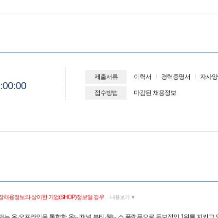
제출서류
이력서
경력증명서
자사양
:00:00
접수방법
마감된 채용정보
장채용정보와 상이한 기업(SHOP)정보일 경우
내용보기 ▼
현재는 온·오프라인을 통합한 옴니채널 뷰티·웰니스 플랫폼으로 독보적인 1위를 지키고 