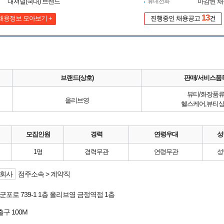
내셔널(국내) 브랜드
휴대전화
마감된 
13
채용정보 모아보기 +
진행중인 채용공고
건
브랜드(상호)
판매/서비스품
뷰티/화장품
올리브영
헬스케어,뷰티
모집인원
경력
연령우대
성
1명
경력무관
연령무관
성
회사
점주소속 > 계약직
군포로 739-1 1층 올리브영 금정역점 1층
출구 100M