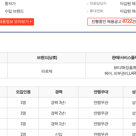
중저가
채용담당자
마감된 
수입 브랜드
휴대전화
마감된 
8722
채용정보 모아보기 +
진행중인 채용공고
건
브랜드(상호)
판매/서비스품
뷰티/화장품
라로제
헤어, 피부관리,LAR
모집인원
경력
연령우대
성
1명
경력 3년↑
연령무관
성
1명
경력 2년↑
연령무관
성
1명
경력 1년↑
연령무관
성
1명
신입
연령무관
성