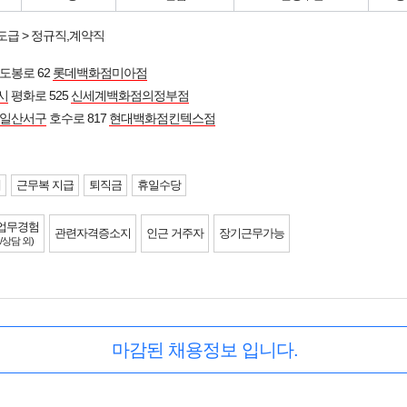
도급 > 정규직,계약직
도봉로 62
롯데백화점미아점
시
평화로 525
신세계백화점의정부점
 일산서구
호수로 817
현대백화점킨텍스점
제
근무복 지급
퇴직금
휴일수당
업무경험
관련자격증소지
인근 거주자
장기근무가능
/상담 외)
마감된 채용정보 입니다.