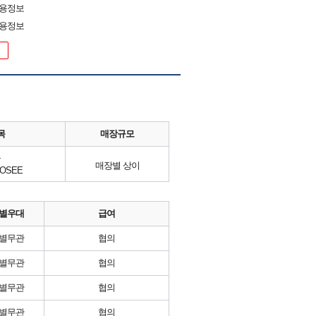
채용정보
채용정보
목
매장규모
류
매장별 상이
OSEE
별우대
급여
별무관
협의
별무관
협의
별무관
협의
별무관
협의