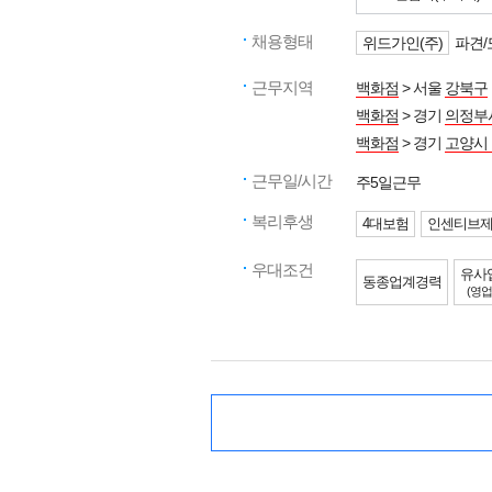
채용형태
위드가인(주)
파견/
근무지역
백화점
> 서울
강북구
백화점
> 경기
의정부
백화점
> 경기
고양시
근무일/시간
주5일근무
복리후생
4대보험
인센티브
우대조건
유사
동종업계경력
(영업