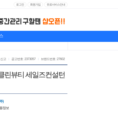
로그인
회원가입
유료서비스안내
스
고신고
공고번호 : 2373057
브랜드번호 : 27602
라로제 클린뷰티 세일즈컨설턴
주)
채용정보