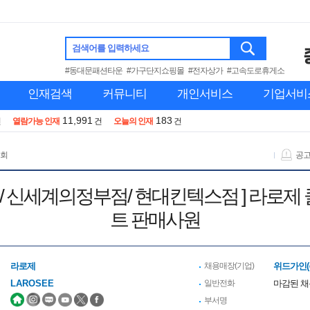
검색어를 입력하세요
#동대문패션타운
#가구단지쇼핑몰
#전자상가
#고속도로휴게소
인재검색
커뮤니티
개인서비스
기업서비
11,991
183
건
열람가능 인재
건
오늘의 인재
건
 회
공
롯데미아점/ 신세계의정부점/ 현대킨텍스점 ] 
트 판매사원
라로제
채용매장(기업)
위드가인(
LAROSEE
일반전화
마감된 
부서명