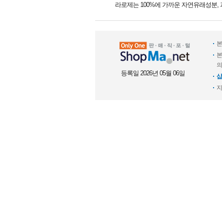
라로제는 100%에 가까운 자연유래성분,
본
본
의
등록일 2026년 05월 06일
샵
지