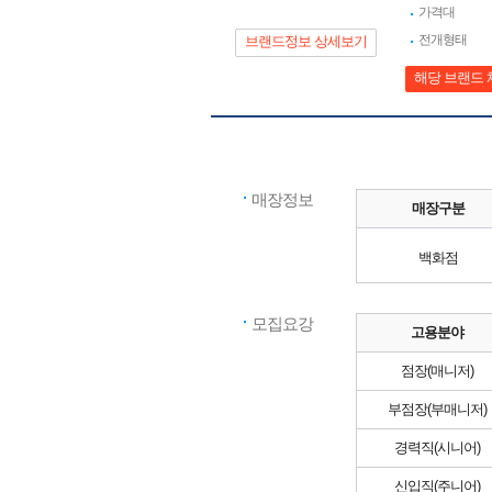
가격대
전개형태
브랜드정보 상세보기
해당 브랜드 
매장정보
매장구분
백화점
모집요강
고용분야
점장(매니저)
부점장(부매니저)
경력직(시니어)
신입직(주니어)