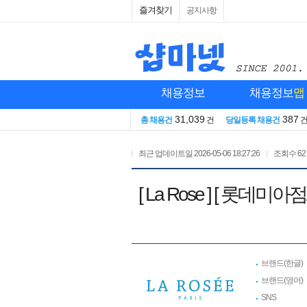
즐겨찾기
공지사항
채용정보
채용정보
맵
31,039
387
총 채용건
건
당일등록 채용건
최근 업데이트일
2026-05-06 18:27:26
조회수
62
[ La Rose ] [ 
브랜드(한글)
브랜드(영어)
SNS