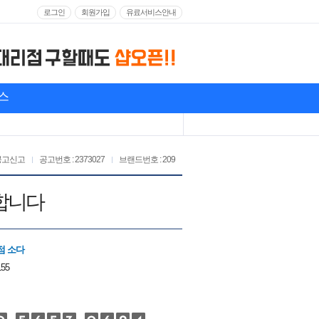
로그인
회원가입
유료서비스안내
스
공고신고
공고번호 : 2373027
브랜드번호 : 209
합니다
점 소다
155