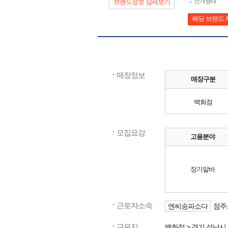
전개형태
브랜드정보 상세보기
해당 브랜드 
매장정보
매장구분
백화점
모집요강
고용분야
장기알바
근로자소속
엔씨송파소다
점주
근무지
백화점
> 경기
성남시