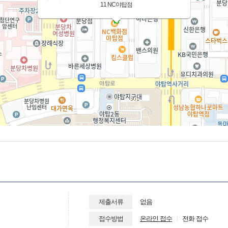
11 NC야탑점
제출서류
없음
접수방법
온라인 접수
전화 접수