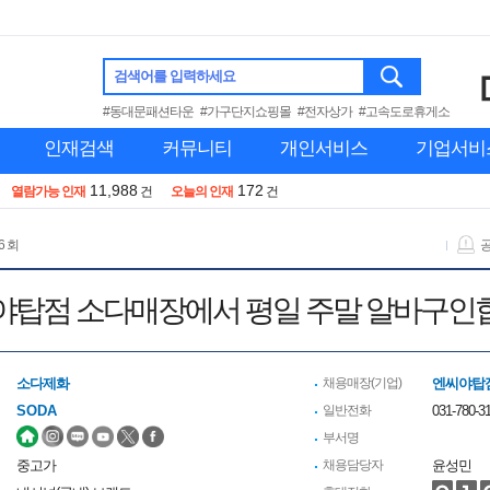
검색어를 입력하세요
#동대문패션타운
#가구단지쇼핑몰
#전자상가
#고속도로휴게소
인재검색
커뮤니티
개인서비스
기업서비
11,988
172
열람가능 인재
건
오늘의 인재
건
6 회
야탑점 소다매장에서 평일 주말 알바구인
소다제화
채용매장(기업)
엔씨야탑
SODA
일반전화
031-780-3
부서명
중고가
채용담당자
윤성민