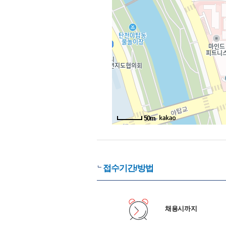
50m
접수기간/방법
채용시까지