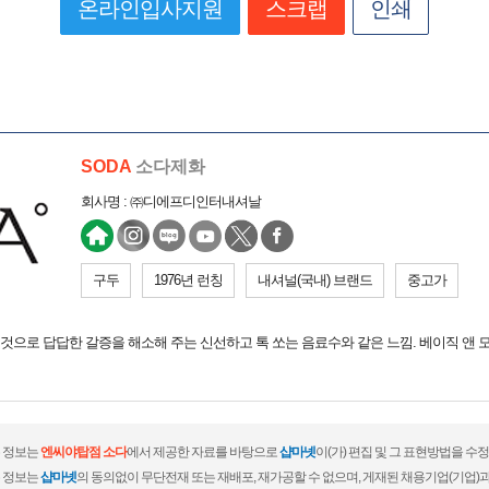
온라인입사지원
스크랩
인쇄
SODA
소다제화
회사명 : ㈜디에프디인터내셔날
구두
1976년 런칭
내셔널(국내) 브랜드
중고가
으로 답답한 갈증을 해소해 주는 신선하고 톡 쏘는 음료수와 같은 느낌. 베이직 앤 
 정보는
엔씨야탑점 소다
에서 제공한 자료를 바탕으로
샵마넷
이(가) 편집 및 그 표현방법을 수
 정보는
샵마넷
의 동의없이 무단전재 또는 재배포, 재가공할 수 없으며, 게재된 채용기업(기업