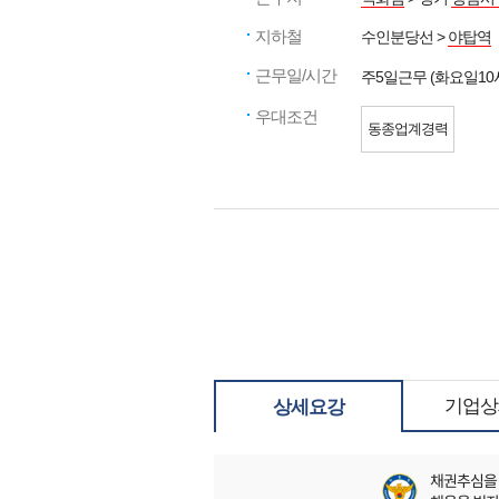
지하철
수인분당선 >
야탑역
근무일/시간
주5일근무 (화요일10시
우대조건
동종업계경력
기업상
상세요강