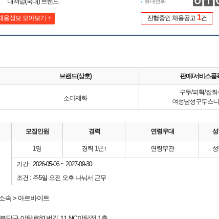
내셔널(국내) 브랜드
휴대전화
1
채용정보 모아보기 +
진행중인 채용공고
건
브랜드(상호)
판매/서비스품
구두/피혁/잡화
소다제화
여성남성구두스니
모집인원
경력
연령우대
성
1명
경력 1년↑
연령무관
성
기간 : 2026-05-06 ~ 2027-09-30
조건 : 주5일 오전 오후 나눠서 근무
소속 > 아르바이트
 분당구
야탑로81번길 11
NC야탑점
1층