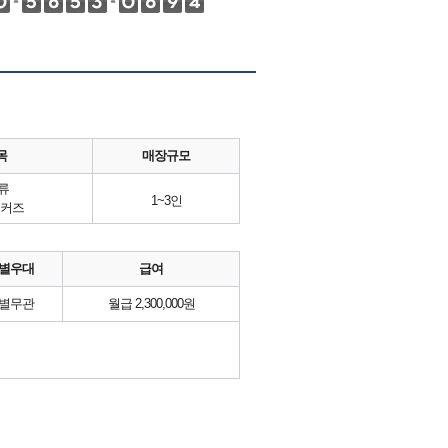
목
매장규모
류
1~3인
커즈
별우대
급여
별무관
월급 2,300,000원