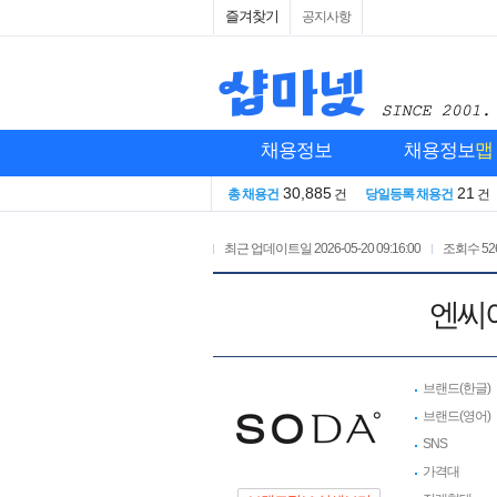
즐겨찾기
공지사항
채용정보
채용정보
맵
30,885
21
총 채용건
건
당일등록 채용건
건
최근 업데이트일
2026-05-20 09:16:00
조회수
52
엔씨
브랜드(한글)
브랜드(영어)
SNS
가격대