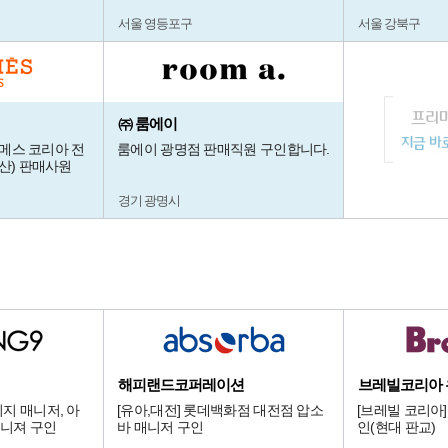
서울 영등포구
서울 강북구
㈜ 룸에이
르메스 코리아 전
룸에이 광명점 판매직원 구인합니다.
산) 판매사원
경기 광명시
해피랜드코퍼레이션
브레빌코리아
지 매니저, 아
[유아,대전] 롯데백화점 대전점 압소
[브레빌 코리아
니져 구인
바 매니저 구인
인(현대 판교)