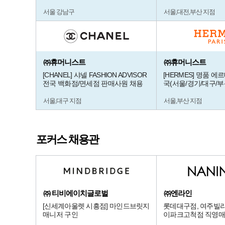
서울 강남구
서울,대전,부산 지점
㈜휴머니스트
㈜휴머니스트
[CHANEL] 샤넬 FASHION ADVISOR
[HERMES] 명품 에
전국 백화점/면세점 판매사원 채용
국(서울/경기/대구/부
서울,대구 지점
서울,부산 지점
포커스 채용관
㈜ 티비에이치글로벌
㈜엔라인
[신세계아울렛 시흥점] 마인드브릿지
롯데대구점, 여주빌리
매니저 구인
이파크고척점 직영매