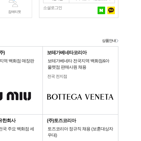
소셜로그인
잡에티켓
상품안내
주)
보테가베네타코리아
국지역 백화점 매장판
보테가베네타 전국지역 백화점&아
울렛점 판매사원 채용
전국 전지점
유한회사
(주)토즈코리아
전국 주요 백화점 세
토즈코리아 정규직 채용 (보훈대상자
우대)