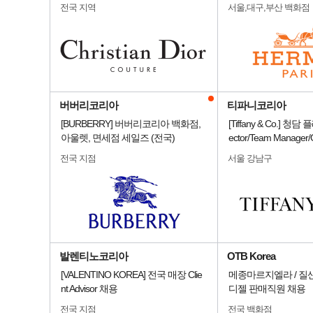
전국 지역
서울,대구,부산 백화점
버버리코리아
티파니코리아
[BURBERRY] 버버리코리아 백화점,
[Tiffany & Co.] 청담 
아울렛, 면세점 세일즈 (전국)
ector/Team Manage
전국 지점
서울 강남구
발렌티노코리아
OTB Korea
[VALENTINO KOREA] 전국 매장 Clie
메종마르지엘라 / 질샌더
nt Advisor 채용
디젤 판매직원 채용
전국 지점
전국 백화점