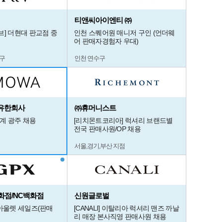
티앤씨아이엔티 ㈜
브] 더현대 판교점 중
인천 스퀘어원 매니저 구인 (언더웨
어 판매자경험자 우대)
구
인천 연수구
유한회사
㈜휴머니스트
세계 광주 채용
[리치몬트코리아] 럭셔리 브랜드별
전국 판매사원/OP 채용
서울,경기,부산 지점
화점/NC백화점
신원글로벌
,아울렛 세일즈(판매
[CANALI] 이탈리아 럭셔리 맨즈 까날
리 매장 본사직영 판매사원 채용