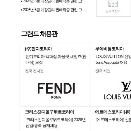
• 2026년 5월 매장관리 판매직종 관련 고용동향
• 2026년 6월 매장관리 판매직종 관련 고용동향
급여계산기
• 2026년 07월 샵토크 게시판 이벤트 당첨자발표
• 2026년 6월 샵마넷 파견 및 채용대행업체 인기순위 TOP 10
그랜드 채용관
• 전문부스채용관 배너 이미지 업데이트 안내
(주)펜디코리아
루이비통코리아
펜디코리아 백화점,아울렛 세일즈(판
LOUIS VUITTON 신
매직) 모집
tions Associate 채용
전국 전지점
전국 지점
크리스챤디올꾸뛰르코리아
에르메스코리아(유)
[크리스챤디올꾸뛰르코리아] 2026년
[에르메스코리아] 신
신입/경력 공개채용