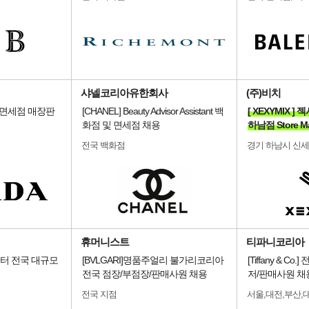
샤넬코리아유한회사
(주)비치
/면세점 매장판
[CHANEL] Beauty Advisor Assistant 백
[ XEXYMIX 
화점 및 면세점 채용
하남점 Store M
전국 백화점
경기 하남시 신
휴머니스트
티파니코리아
스터 전국 대규모
[BVLGARI]명품주얼리 불가리코리아
[Tiffany & C
전국 점장/부점장/판매사원 채용
저/판매사원 채
전국 지점
서울,대전,부산,