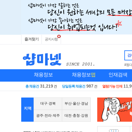
즐겨찾기
공지사항
검
#동
채용정보
채용정보
맵
인재검색
31,219
987
11,
총 채용건
건
당일등록 채용건
건
열람가능 인재
대구·경북
부산·울산·경남
지역
광주·전라·제주
대전·충청·강원