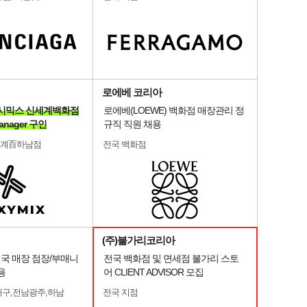
로에베 코리아
] 젝시믹스 신세계백화점
로에베(LOEWE) 백화점 매장관리 정
anager 구인
규직 직원 채용
세계百하남점
전국 백화점
(주)불가리코리아
o.] 전국 매장 점장/부매니
전국 백화점 및 면세점 불가리 스토
용
어 CLIENT ADVISOR 모집
대구,전남광주,하남
전국 지점