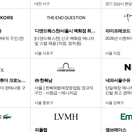
대전 서구
경기 성남시 분
아
디앤드퀘스천/서울시 백화점 최상급 점
라이프레코드
매직 구인 (전
[디앤드퀘스천] 신규 백화점 매니저
2026년 시현하
및 스탭 채용 (직영, 정직원)
서울 서초구
서울 지점
롯데 본점 에비뉴엘 튜더 크로노다임
㈜ 한복남
네파서울수유
튜더 판매사원 구
서울 ] 한복체험매장영업팀 정규직
단일매장 매니저
구인 - 사원급 ~ 매니저급
신발 최고 경력
다.
서울 종로구
서울 강북구
피플렙
엠브레이스