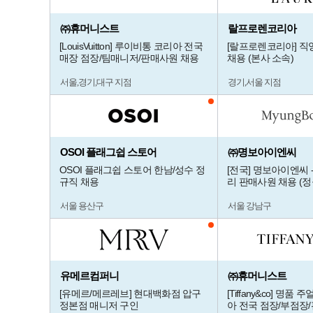
㈜휴머니스트
랄프로렌코리아
[LouisVuitton] 루이비통 코리아 전국
[랄프로렌코리아] 직
매장 점장/팀매니저/판매사원 채용
채용 (본사 소속)
서울,경기,대구 지점
경기,서울 지점
OSOI 플래그쉽 스토어
㈜명보아이엔씨
OSOI 플래그쉽 스토어 한남/성수 정
[전국] 명보아이엔씨 
규직 채용
리 판매사원 채용 (정
서울 용산구
서울 강남구
유메르컴퍼니
㈜휴머니스트
[유메르/메르레브] 현대백화점 압구
[Tiffany&co] 명품
정본점 매니저 구인
아 전국 점장/부점장