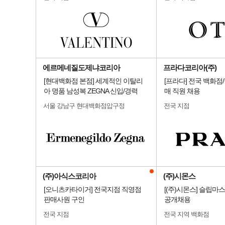
에르메네질도제냐코리아
프라다코리아(주)
[현대백화점 본점] 세계적인 이탈리
[프라다] 전국 백화점
아 명품 남성복 ZEGNA 신입/경력
매 직원 채용
서울 강남구 현대백화점압구정
전국 지점
(주)아식스코리아
(주)시몬스
[오니츠카타이거] 전국지점 직영점
[(주)시몬스] 슬립마
판매사원 구인
공개채용
전국 지점
전국 지역 백화점