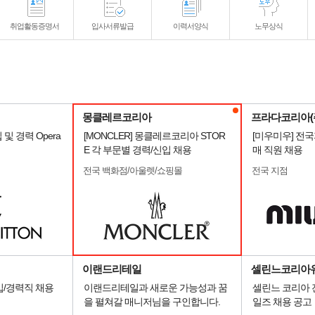
취업활동증명서
입사서류발급
이력서양식
노무상식
몽클레르코리아
프라다코리아(
입 및 경력 Opera
[MONCLER] 몽클레르코리아 STOR
[미우미우] 전
E 각 부문별 경력/신입 채용
매 직원 채용
전국 백화점/아울렛/쇼핑몰
전국 지점
이랜드리테일
셀린느코리아
입/경력직 채용
이랜드리테일과 새로운 가능성과 꿈
셀린느 코리아 
을 펼쳐갈 매니저님을 구인합니다.
일즈 채용 공고