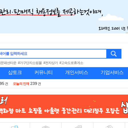
색어를 입력하세요
대문패션타운
#가구단지쇼핑몰
#전자상가
#고속도로휴게소
샵토크
커뮤니티
개인서비스
기업서비스
995
239
건
오늘의 인재
건