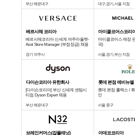
부산 해운대구
대구,경기,서울 지점
베르사체 코리아
마이클코어스코리
베르사체코리아 신세계 여주아울렛-
마이클코어스 매장 판
Asst Store Manager (부점장급) 채용
국)
경기 여주시
서울,경기,부산 지점
다이슨코리아 유한회사
[다이슨코리아] 부산 신세계 센텀시
롯데 본점 롤렉스 / 
티점 Dyson Expert 채용
인
부산 해운대구
서울 중구
브레인커머스(잡플래닛)
아데코코리아