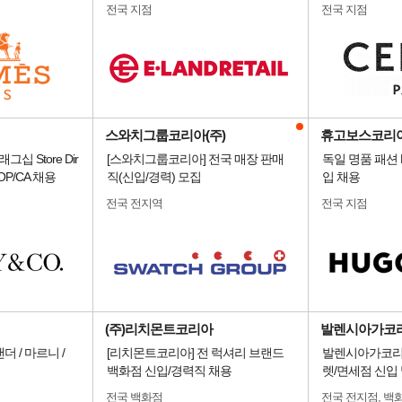
전국 지점
전국 지점
스와치그룹코리아(주)
휴고보스코리
플래그십 Store Dir
[스와치그룹코리아] 전국 매장 판매
독일 명품 패션 
r/OP/CA 채용
직(신입/경력) 모집
입 채용
전국 전지역
전국 지점
(주)리치몬트코리아
발렌시아가코
 / 마르니 /
[리치몬트코리아] 전 럭셔리 브랜드
발렌시아가코리
백화점 신입/경력직 채용
렛/면세점 신입 
전국 백화점
전국 전지점, 백