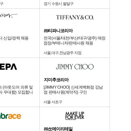
당구
경기 수원시 팔달구
㈜티파니코리아
다 신입/경력 채용
전국(서울/대전/부산/대구/광주) 매장
점장/부매니저/판매사원 채용
서울,대구,전남광주 지점
지미추코리아
 (아웃도어 의류 및
[JIMMY CHOO] 신세계백화점 강남
자 우대함) 모집합니
점 판매사원(계약직) 구인
서울 서초구
㈜쏘메이리테일