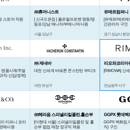
㈜휴머니스트
유메르컴퍼니
영 스토어 직원
[ 신규오픈점 ] 폴로랄프로렌 명동/영
[유메르/메르레
등포/강남 매니저/부매니저/사원
간관리자 구인
서울 강남구
경기 성남시 분당
㈜ 제네바
리모와코리아
- 명품시계/주얼
대전 신세계 바쉐론 콘스탄틴 부티크
[RIMOWA] 신
규직-신입/경력)
대전 유성구
전남광주 서구
㈜헤라음 스피넬리킬콜린,홀슨부
GGPX 롯데백
 주얼리 티파니 코리
[더현대 서울] 스피넬리킬콜린 및 홀
GGPX 백화점
/판매사원
슨부 팝업 매장 정규직 채용
직) 구인