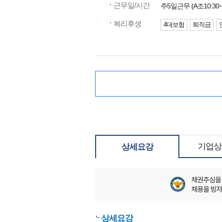
근무일/시간
주5일근무 (A조10:30~19:
복리후생
4대보험
퇴직금
기업상
상세요강
상세요강