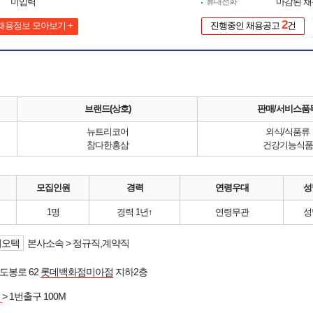
미입력
휴대전화
마감된 
2
채용정보 모아보기 +
진행중인 채용공고
건
브랜드(상호)
판매/서비스품
뉴트리코어
외식/식품류
참다한홍삼
건강기능식품
모집인원
경력
연령우대
성
1명
경력 1년↑
연령무관
성
이오텍
본사소속 > 정규직,계약직
도봉로 62
롯데백화점미아점
지하2층
역
> 1번출구 100M