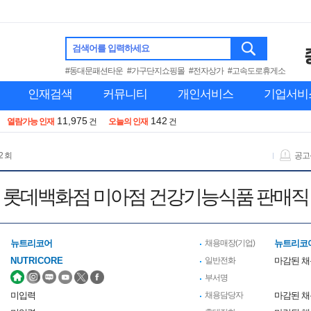
검색어를 입력하세요
#동대문패션타운
#가구단지쇼핑몰
#전자상가
#고속도로휴게소
인재검색
커뮤니티
개인서비스
기업서비
11,975
142
열람가능 인재
건
오늘의 인재
건
2 회
공고
] 롯데백화점 미아점 건강기능식품 판매직 
뉴트리코어
채용매장(기업)
뉴트리코
NUTRICORE
일반전화
마감된 
부서명
미입력
채용담당자
마감된 