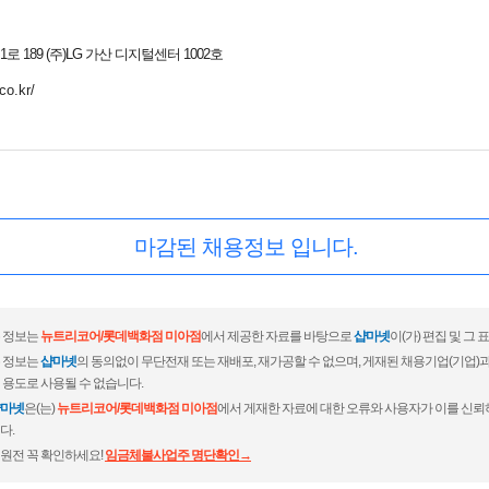
 189 (주)LG 가산 디지털센터 1002호
co.kr/
마감된 채용정보 입니다.
 정보는
뉴트리코어/롯데백화점 미아점
에서 제공한 자료를 바탕으로
샵마넷
이(가) 편집 및 그
 정보는
샵마넷
의 동의없이 무단전재 또는 재배포, 재가공할 수 없으며, 게재된 채용기업(기업
 용도로 사용될 수 없습니다.
마넷
은(는)
뉴트리코어/롯데백화점 미아점
에서 게재한 자료에 대한 오류와 사용자가 이를 신뢰
다.
원전 꼭 확인하세요!
임금체불사업주 명단확인→