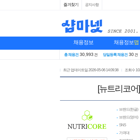
즐겨찾기
공지사항
채용정보
채용정보
맵
30,993
30
총 채용건
건
당일등록 채용건
건
최근 업데이트일
2026-05-06 14:09:38
조회수
10
[뉴트리코어
브랜드(한글)
브랜드(영어)
SNS
가격대