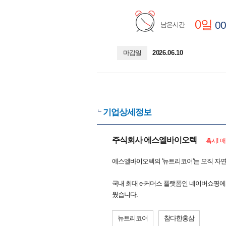
0일
00
남은시간
마감일
2026.06.10
기업상세정보
주식회사 에스엘바이오텍
혹시! 
에스엘바이오텍의 '뉴트리코어'는 오직 자연
국내 최대 e-커머스 플랫폼인 네이버쇼핑에
웠습니다.
뉴트리코어
참다한홍삼