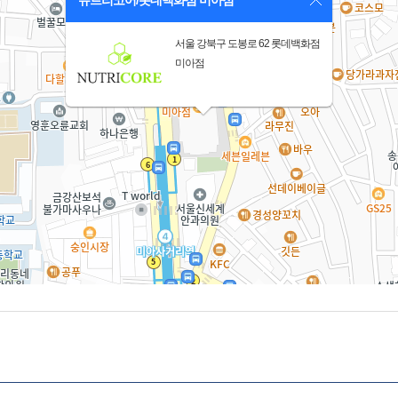
뉴트리코어/롯데백화점 미아점
서울 강북구 도봉로 62 롯데백화점
미아점