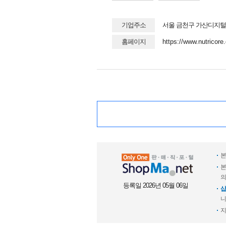
기업주소
서울 금천구 가산디지털1로
홈페이지
https://www.nutricore.
본
본
의
등록일 2026년 05월 06일
샵
니
지