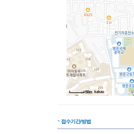
50m
접수기간/방법