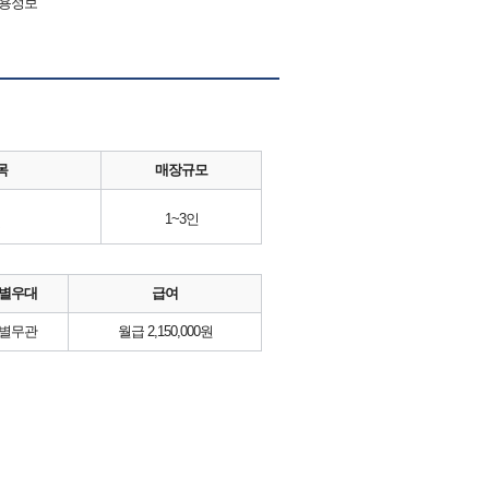
채용정보
목
매장규모
1~3인
별우대
급여
별무관
월급 2,150,000원