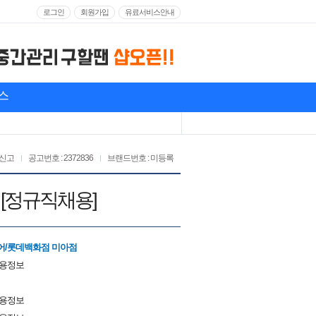
로그인
회원가입
유료서비스안내
스
신고
공고번호 : 2372836
브랜드번호 : 미등록
[정규직채용]
어/롯데백화점 미아점
채용정보
채용정보