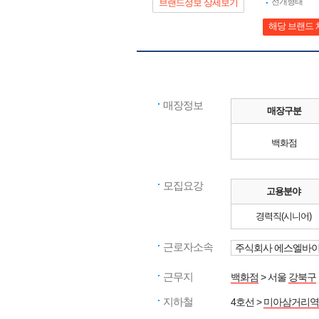
전개형태
브랜드정보 상세보기
해당 브랜드 
매장정보
매장구분
백화점
모집요강
고용분야
경력직(시니어)
근로자소속
주식회사 에스엘바
근무지
백화점
> 서울
강북구
지하철
4호선 >
미아삼거리