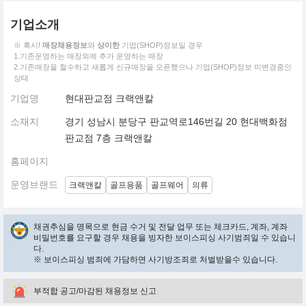
기업소개
※ 혹시!
매장채용정보
와
상이한
기업(SHOP)정보일 경우
1.기존운영하는 매장외에 추가 운영하는 매장
2.기존매장을 철수하고 새롭게 신규매장을 오픈했으나 기업(SHOP)정보 미변경중인
상태
기업명
현대판교점 크랙앤칼
소재지
경기 성남시 분당구 판교역로146번길 20 현대백화점
판교점 7층 크랙앤칼
홈페이지
운영브랜드
크랙앤칼
골프용품
골프웨어
의류
채권추심을 명목으로 현금 수거 및 전달 업무 또는 체크카드, 계좌, 계좌
비밀번호를 요구할 경우 채용을 빙자한 보이스피싱 사기범죄일 수 있습니
다.
※ 보이스피싱 범죄에 가담하면 사기방조죄로 처벌받을수 있습니다.
부적합 공고/마감된 채용정보 신고