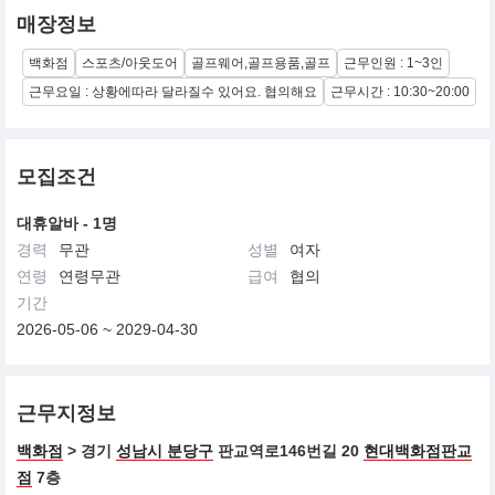
매장정보
백화점
스포츠/아웃도어
골프웨어,골프용품,골프
근무인원 : 1~3인
근무요일 : 상황에따라 달라질수 있어요. 협의해요
근무시간 : 10:30~20:00
모집조건
대휴알바 - 1명
경력
무관
성별
여자
연령
연령무관
급여
협의
기간
2026-05-06 ~ 2029-04-30
근무지정보
백화점
> 경기
성남시 분당구
판교역로146번길 20
현대백화점판교
점
7층