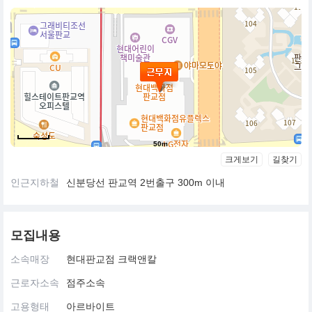
50m
크게보기
길찾기
인근지하철
신분당선 판교역 2번출구 300m 이내
모집내용
소속매장
현대판교점 크랙앤칼
근로자소속
점주소속
고용형태
아르바이트