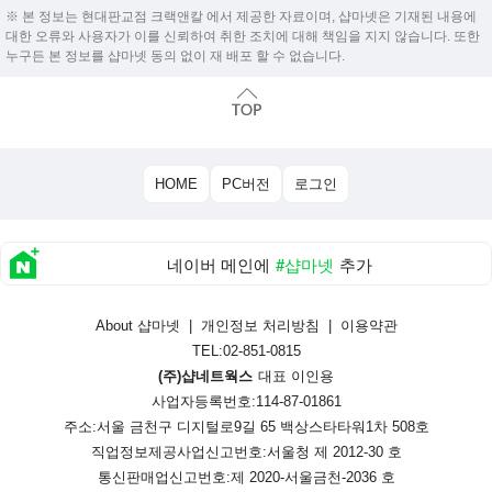
※ 본 정보는 현대판교점 크랙앤칼 에서 제공한 자료이며, 샵마넷은 기재된 내용에
대한 오류와 사용자가 이를 신뢰하여 취한 조치에 대해 책임을 지지 않습니다. 또한
누구든 본 정보를 샵마넷 동의 없이 재 배포 할 수 없습니다.
HOME
PC버전
로그인
네이버 메인에
#샵마넷
추가
About 샵마넷
|
개인정보 처리방침
|
이용약관
TEL:02-851-0815
(주)샵네트웍스
대표 이인용
사업자등록번호:114-87-01861
주소:서울 금천구 디지털로9길 65 백상스타타워1차 508호
직업정보제공사업신고번호:
서울청 제 2012-30 호
통신판매업신고번호:
제 2020-서울금천-2036 호