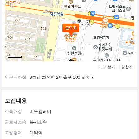
50m
크게보기
길찾기
인근지하철
3호선 화정역 2번출구 100m 이내
모집내용
소속매장
미도컴퍼니
근로자소속
본사소속
고용형태
계약직