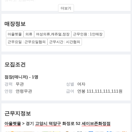
더 나아가 저희 미도는 적극적인 브랜드 사업으로 한국의 브랜드, 한
더보기
국의 문화를 세계까지 전파해 나갈 생각입니다.
해외사업부 설립, 신규사업부 설립, (주) 부연미도 설립,
현재 브랜드로는 미센스, 반에이크
매장정보
미센스 연간매출 550억
반에이크 연간매출 200억
아울렛몰
의류
여성의류,캐쥬얼,정장
근무인원 : 1인매장
타 깃 : Main 27 ~ 32세, Sub 25 ~ 35세
근무요일 : 근무요일협의
근무시간 : 시간협의
컨 셉 : SPA 형 young casual brand
현재 유통망 : 205개점
제품가격대 : 중저가
모집조건
점장(매니저) - 1명
경력
무관
성별
여자
연령
연령무관
급여
연봉 111,111,111,111원
근무지정보
아울렛몰
> 경기
고양시 덕양구
화정로 52
세이브존화정점