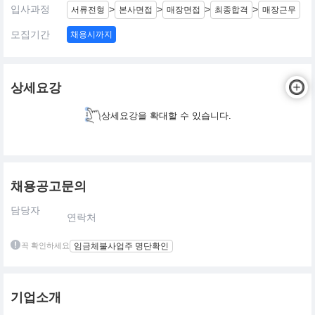
입사과정
>
>
>
>
서류전형
본사면접
매장면접
최종합격
매장근무
모집기간
채용시까지
상세요강
상세요강을 확대할 수 있습니다.
채용공고문의
담당자
연락처
꼭 확인하세요
임금체불사업주 명단확인
기업소개