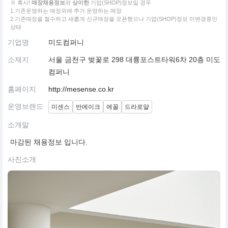
※ 혹시!
매장채용정보
와
상이한
기업(SHOP)정보일 경우
1.기존운영하는 매장외에 추가 운영하는 매장
2.기존매장을 철수하고 새롭게 신규매장을 오픈했으나 기업(SHOP)정보 미변경중인
상태
기업명
미도컴퍼니
소재지
서울 금천구 벚꽃로 298 대륭포스트타워6차 20층 미도
컴퍼니
홈페이지
http://mesense.co.kr
운영브랜드
미센스
반에이크
에꼴
드라로얄
소개말
마감된 채용정보 입니다.
사진소개