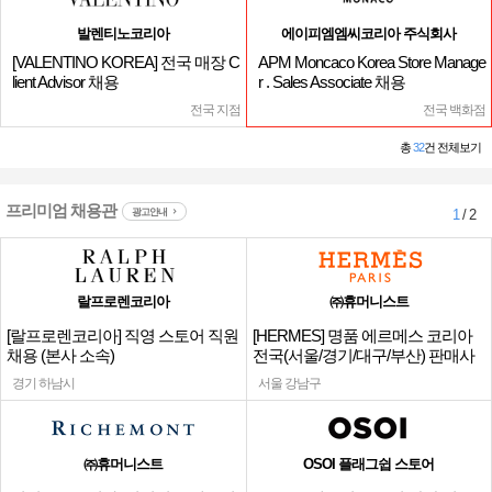
발렌티노코리아
에이피엠엠씨코리아 주식회사
[VALENTINO KOREA] 전국 매장 C
APM Moncaco Korea Store Manage
lient Advisor 채용
r . Sales Associate 채용
전국 지점
전국 백화점
총
32
건 전체보기
프리미엄 채용관
광고안내
1
/ 2
랄프로렌코리아
㈜휴머니스트
[랄프로렌코리아] 직영 스토어 직원
[HERMES] 명품 에르메스 코리아
채용 (본사 소속)
전국(서울/경기/대구/부산) 판매사
원
경기 하남시
서울 강남구
㈜휴머니스트
OSOI 플래그쉽 스토어