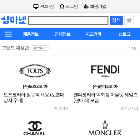
PC버전
로그인
회원가입
채용정보
인재정보
지도검색
샵토크
그랜드 채용관
광고안내
1
/ 3
(주)토즈코리아
(주)펜디코리아
토즈코리아 정규직 채용 (보훈대
펜디코리아 백화점,아울렛 세일즈
상자 우대)
(판매직) 모집
전국 지점
전국 전지점