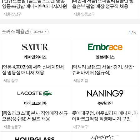
[ 신규오픈점 ] 폴로랄프로렌 명동/
[더현대 서울] 스피넬리킬콜린 및
영등포/강남 매니저/부매니저/사원
홀슨부 팝업 매장 정규직 채용
서울 강남구
서울 영등포구
포커스 채용관
광고안내
1
/ 5
케이앤와이즈
엠브레이스
[연봉 4,000만원] 세터 신세계면세
[럭셔리 브랜드] 서울~경기, 신입~
점 명동점 매니저 채용
슈퍼바이저 (정규직)
서울 중구
서울 지점
아데코코리아
㈜엔라인
[동일라코스테] 본사 직영매장 신규
롯데대구점, 여주빌리지 매니저, 아
오픈(성수점) 세일즈 채용
이파크고척점 직영매니져 구인
서울 성동구
대구 북구