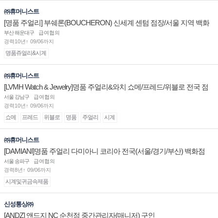
㈜휴머니스트
[명품 주얼리] 부쉐론(BOUCHERON) 신세계 센텀 점장/서울 지역 백화
점 판매사원 채용
부산 해운대구
급여협의
경력10년↑ 09/06까지
명품쥬얼리&시계
㈜휴머니스트
[LVMH Watch & Jewelry]명품 주얼리&와치 쇼메/프레드/위블로 전국 점
장/부점장/판매사원 채용
서울 강남구
급여협의
경력10년↑ 09/06까지
쇼메
프레드
위블로
명품
주얼리
시계
㈜휴머니스트
[DAMIANI]명품 주얼리 다미아니 코리아 전국(서울/경기/부산) 백화점
부점장/판매사원 채용
서울 송파구
급여협의
경력8년↑ 09/06까지
시계및귀금속제품
신성통상㈜
[ANDZ] 앤드지 NC 순천점 중간관리자(매니저) 구인