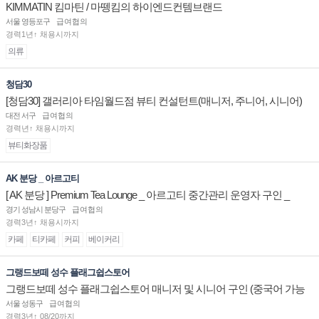
KIMMATIN 킴마틴 / 마뗑킴의 하이엔드컨템브랜드
서울 영등포구
급여협의
경력1년↑ 채용시까지
의류
청담30
[청담30] 갤러리아 타임월드점 뷰티 컨설턴트(매니저, 주니어, 시니어)
채용
대전 서구
급여협의
경력년↑ 채용시까지
뷰티화장품
AK 분당 _ 아르고티
[ AK 분당 ] Premium Tea Lounge _ 아르고티 중간관리 운영자 구인 _
경기 성남시 분당구
급여협의
경력3년↑ 채용시까지
카페
티카페
커피
베이커리
그랭드보떼 성수 플래그쉽스토어
그랭드보떼 성수 플래그쉽스토어 매니저 및 시니어 구인 (중국어 가능
자)
서울 성동구
급여협의
경력3년↑ 08/20까지