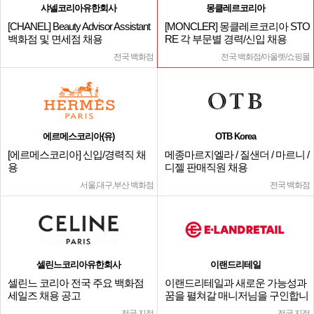
샤넬코리아유한회사
몽클레르코리아
[CHANEL] Beauty Advisor Assistant
[MONCLER] 몽클레르코리아 STO
백화점 및 면세점 채용
RE 각 부문별 경력/신입 채용
전국 백화점
전국 백화점/아울렛/쇼핑몰
에르메스코리아(유)
OTB Korea
[에르메스코리아] 신입/경력직 채
메종마르지엘라 / 질샌더 / 마르니 /
용
디젤 판매직원 채용
서울,대구,부산 백화점
전국 백화점
셀린느코리아유한회사
이랜드리테일
셀린느 코리아 전국 주요 백화점
이랜드리테일과 새로운 가능성과
세일즈 채용 공고
꿈을 펼쳐갈 매니저님을 구인합니
다.
전국 지점
전국 지점