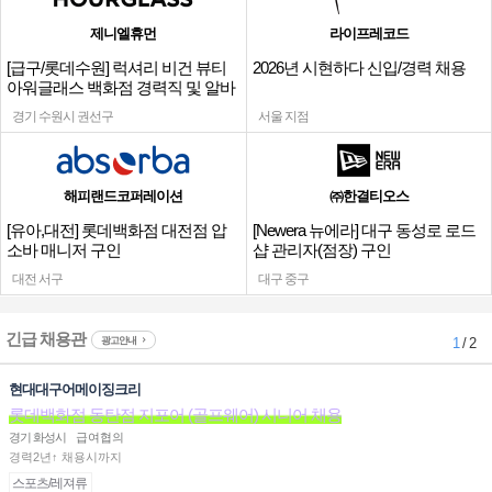
제니엘휴먼
라이프레코드
[급구/롯데수원] 럭셔리 비건 뷰티
2026년 시현하다 신입/경력 채용
아워글래스 백화점 경력직 및 알바
채용
경기 수원시 권선구
서울 지점
해피랜드코퍼레이션
㈜한결티오스
[유아,대전] 롯데백화점 대전점 압
[Newera 뉴에라] 대구 동성로 로드
소바 매니저 구인
샵 관리자(점장) 구인
대전 서구
대구 중구
긴급 채용관
광고안내
1
/ 2
현대대구어메이징크리
롯데백화점 동탄점 지포어 (골프웨어) 시니어 채용
경기 화성시
급여협의
경력2년↑ 채용시까지
스포츠/레져류