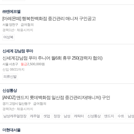
㈜엔에프엘
[마레몬떼] 행복한백화점 중간관리 매니저 구인공고
서울 양천구
급여협의
경력1년↑ 채용시까지
여성복
신세계 강남점 푸마
신세계강남점 푸마 주니어 월6회 휴무 250(경력자 협의)
서울 서초구
월급
2,500,000원
신입 08/21까지
의류신발
신성통상
[ANDZ] 앤드지 롯데백화점 일산점 중간관리자(매니저) 구인
경기 고양시 일산동구
급여협의
경력3년↑ 채용시까지
남성캐주얼정장
캐주얼
셋업
정장
남성
캐릭터
신성통상
앤드지
수트
남
더현대서울