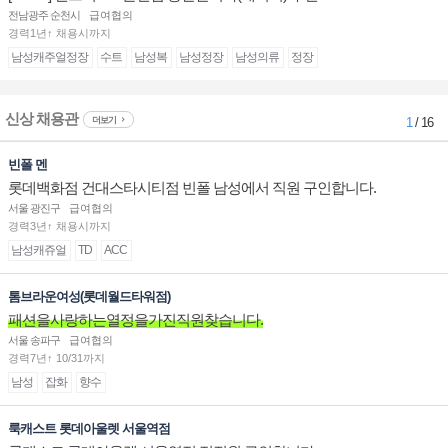
전남광주 순천시
급여협의
경력1년↑ 채용시까지
남성캐주얼정장
수트
남성복
남성정장
남성의류
정장
신상 채용관
더보기
1
/ 16
빈폴 멘
롯데백화점 건대스타시티점 빈폴 남성에서 직원 구인합니다.
서울 광진구
급여협의
경력3년↑ 채용시까지
남성캐쥬얼
TD
ACC
톰브라운여성(롯데월드타워점)
패션을사랑하는열정을가진직원찾습니다.
서울 송파구
급여협의
경력7년↑ 10/31까지
남성
잡화
향수
룩캐스트 롯데아울렛 서울역점