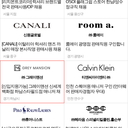
[리치몬트코리아] 럭셔리 브랜드별
OSOI 플래그쉽 스토어 한남/성수
전국 판매사원/OP 채용
정규직 채용
서울 지점
서울 용산구
신원글로벌
㈜ 룸에이
[CANALI] 이탈리아 럭셔리 맨즈 까
룸에이 광명점 판매직원 구인합니
날리 매장 본사직영 판매사원 채용
다.
서울 중구
경기 광명시
㈜ 그레이맨션
티앤씨아이엔티 ㈜
[신입지원가능] 그레이맨션 신세계
인천 스퀘어원 매니저 구인 (언더웨
백화점 하남스타필드점 매니저 채
어 판매자경험자 우대)
용
경기 하남시
인천 연수구
㈜휴머니스트
㈜헤라음 스피넬리킬콜린,홀슨부