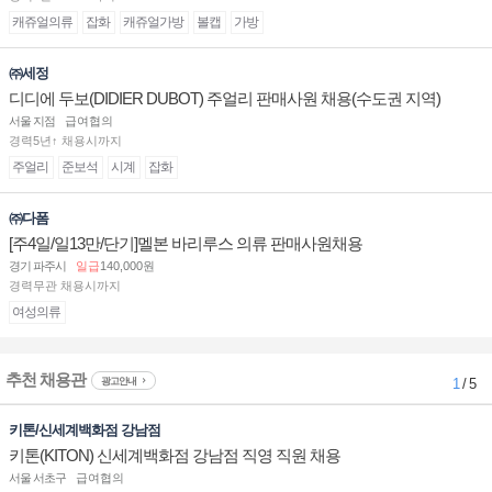
캐쥬얼의류
잡화
캐쥬얼가방
볼캡
가방
㈜세정
디디에 두보(DIDIER DUBOT) 주얼리 판매사원 채용(수도권 지역)
서울 지점
급여협의
경력5년↑ 채용시까지
주얼리
준보석
시계
잡화
㈜다폼
[주4일/일13만/단기]멜본 바리루스 의류 판매사원채용
경기 파주시
일급
140,000원
경력무관 채용시까지
여성의류
추천 채용관
광고안내
1
/ 5
키톤/신세계백화점 강남점
키톤(KITON) 신세계백화점 강남점 직영 직원 채용
서울 서초구
급여협의