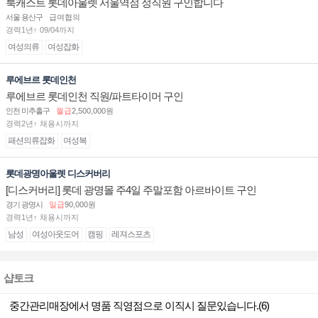
룩캐스트 롯데아울렛 서울역점 정직원 구인합니다
서울 용산구
급여협의
경력1년↑ 09/04까지
여성의류
여성잡화
루에브르 롯데인천
루에브르 롯데인천 직원/파트타이머 구인
인천 미추홀구
월급
2,500,000원
경력2년↑ 채용시까지
패션의류잡화
여성복
롯데광명아울렛 디스커버리
[디스커버리] 롯데 광명몰 주4일 주말포함 아르바이트 구인
경기 광명시
일급
90,000원
경력1년↑ 채용시까지
남성
여성아웃도어
캠핑
레져스포츠
샵토크
중간관리매장에서 명품 직영점으로 이직시 질문있습니다.(6)