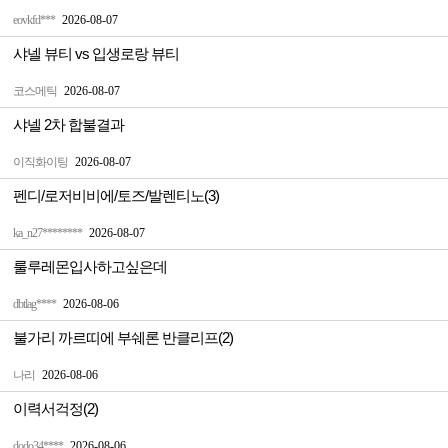
eovkfd***
2026-08-07
샤넬 뷰티 vs 입생로랑 뷰티
코스메틱
2026-08-07
샤넬 2차 합불결과
이직화이팅
2026-08-07
펜디/로저비비에/토즈/발렌티노(3)
ka_n27********
2026-08-07
룰루레몬입사하고싶은데
dbtlag****
2026-08-06
불가리 까르띠에 부쉐론 반클리프(2)
나리
2026-08-06
이력서걱정(2)
dodo34****
2026-08-06