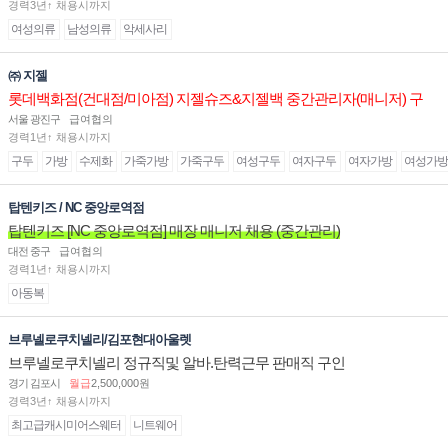
경력3년↑ 채용시까지
여성의류
남성의류
악세사리
㈜ 지젤
롯데백화점(건대점/미아점) 지젤슈즈&지젤백 중간관리자(매니저) 구
인합니다
서울 광진구
급여협의
경력1년↑ 채용시까지
구두
가방
수제화
가죽가방
가죽구두
여성구두
여자구두
여자가방
여성가방
탑텐키즈 / NC 중앙로역점
탑텐키즈 [NC 중앙로역점] 매장 매니저 채용 (중간관리)
대전 중구
급여협의
경력1년↑ 채용시까지
아동복
브루넬로쿠치넬리/김포현대아울렛
브루넬로쿠치넬리 정규직및 알바.탄력근무 판매직 구인
경기 김포시
월급
2,500,000원
경력3년↑ 채용시까지
최고급캐시미어스웨터
니트웨어