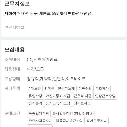
근무지정보
백화점
> 대전
서구
계룡로 598
롯데백화점대전점
인근지하철
모집내용
소속매장
(주)피엔에이링크
채용형태
파견/도급
고용형태
정규직,계약직,인턴직,아르바이트
복리후생
4대보험
퇴직금
인센티브제
야근수당
경조휴가
휴일수당
야간교통비 지급
근무복 지급
연장근로수당
정기휴가
장기근속자 포상
정기보너스
우대조건
동종업계경력
유사업무경험 (영업/상담 외)
관련자격증소지
채용즉시출근가능
장기근무가능