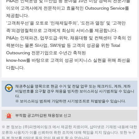
P&A는 인력운영 및 IT산업 등 분야별 10년 이상 경력의 전문가들
이모여 고객사에게 전문적이고 효율적인 Outsourcing Service를
제공합니다.
‘고객최우선’을 모토로 ‘인재제일주의’, ‘도전과 열정’ 및 ‘고객만
족’의경영철학으로 고객에게 최상의 서비스를 제공합니다.
P&A는 인재파견, 업무도급·위탁, 채용대행 및 컨텍센터 구축의 인
력분야는 물론 SI사업, SW개발 등 고객의 성공을 위한 Total
Outsourcing 전문기업으로 수년간 축적된
know-how를 바탕으로 고객의 성공 비지니스 실현을 위해 최선을
다합니다.
채권추심을 명목으로 현금 수거 및 전달 업무 또는 체크카드, 계좌, 계좌
비밀번호를 요구할 경우 채용을 빙자한 보이스피싱 사기범죄일 수 있습니
다.
※ 보이스피싱 범죄에 가담하면 사기방조죄로 처벌받을수 있습니다.
부적합 공고/마감된 채용정보 신고
※ 본 정보는 (주)피엔에이링크 에서 제공한 자료이며, 샵마넷은 기재된 내용에 대한
오류와 사용자가 이를 신뢰하여 취한 조치에 대해 책임을 지지 않습니다. 또한 누구
든 본 정보를 샵마넷 동의 없이 재 배포 할 수 없습니다.