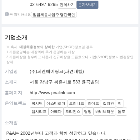
02-6497-6265
전화하기
문자보내기
꼭 확인하세요
임금체불사업주 명단확인
기업소개
※ 혹시!
매장채용정보
와
상이한
기업(SHOP)정보일 경우
1.기존운영하는 매장외에 추가 운영하는 매장
2.기존매장을 철수하고 새롭게 신규매장을 오픈했으나 기업(SHOP)정보 미변경중인
상태
기업명
(주)피엔에이링크(파견대행)
소재지
서울 강남구 봉은사로 533 윤곡빌딩
홈페이지
http://www.pnalink.com
운영브랜드
록시땅
에스티로더
크리니크
라메르
킬리안
맥
랩시리즈
아베다
오리진스
달팡
바비브라운
톰포
소개말
P&A는 2002년부터 고객과 함께 성장하고 있습니다.