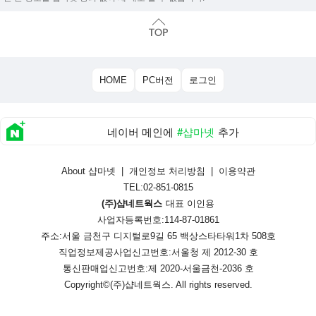
HOME
PC버전
로그인
네이버 메인에
#샵마넷
추가
About 샵마넷
|
개인정보 처리방침
|
이용약관
TEL:02-851-0815
(주)샵네트웍스
대표 이인용
사업자등록번호:114-87-01861
주소:서울 금천구 디지털로9길 65 백상스타타워1차 508호
직업정보제공사업신고번호:
서울청 제 2012-30 호
통신판매업신고번호:
제 2020-서울금천-2036 호
Copyright©
(주)샵네트웍스
. All rights reserved.