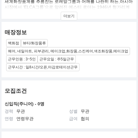
세계화장품계를 주름잡는 로레알그룹과 어깨를 나란히 하는,아시아
시장에서 ‘ELCA그룹’으로 알려진 에스티 로더는 1946년 헝가리계
유대인 에스티 로더가 미국 뉴욕에서 세운 기업. ‘우리가 만나는 모
더보기
든 이에게 최고의 제품과 서비스를 선사한다’는 경영 철학을 내세워
고급 화장품 시장에 주력하는 점이 로레알과 다르다. 국내에는 에스
티 로더, 랩시리즈, 크리니크, 오리진스, 라메르, 달팡, 맥, 바비브라
매장정보
운, 아베다, 조말론, 톰포드 뷰티, 글램글로우, 르라보 등 13개 브랜
드가 수입되고 있다
백화점
뷰티/화장품류
헤어, 네일아트, 피부관리, 메이크업,화장품,스킨케어,색조화장품,메이크업
근무인원 : 3~5인
근무요일 : 주5일근무
근무시간 : 일8시간/오픈,마감로테이션근무
모집조건
신입직(주니어) - 0명
경력
무관
성별
무관
연령
연령무관
급여
협의