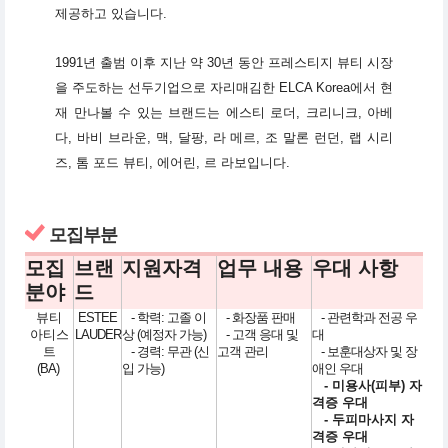
제공하고 있습니다.
1991년 출범 이후 지난 약 30년 동안 프레스티지 뷰티 시장
을 주도하는 선두기업으로 자리매김한 ELCA Korea에서 현
재 만나볼 수 있는 브랜드는 에스티 로더, 크리니크, 아베
다, 바비 브라운, 맥, 달팡, 라 메르, 조 말론 런던, 랩 시리
즈, 톰 포드 뷰티, 에어린, 르 라보입니다.
모집부분
모집
브랜
지원자격
업무 내용
우대 사항
분야
드
뷰티
ESTEE
- 학력: 고졸 이
- 화장품 판매
- 관련학과 전공 우
아티스
LAUDER
상 (예정자 가능)
- 고객 응대 및
대
트
- 경력: 무관 (신
고객 관리
- 보훈대상자 및 장
(BA)
입 가능)
애인 우대
- 미용사(피부) 자
격증 우대
- 두피마사지 자
격증 우대