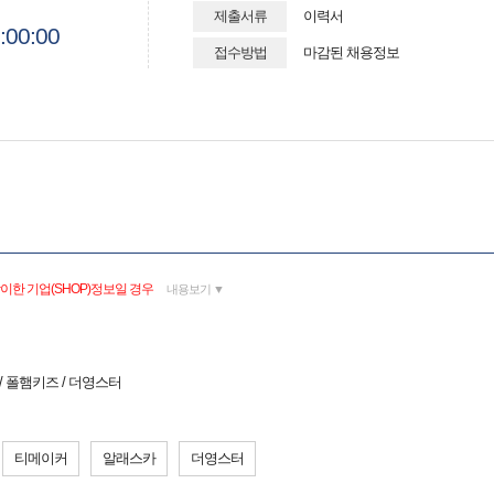
제출서류
이력서
:00:00
접수방법
마감된 채용정보
이한 기업(SHOP)정보일 경우
내용보기 ▼
 / 폴햄키즈 / 더영스터
티메이커
알래스카
더영스터