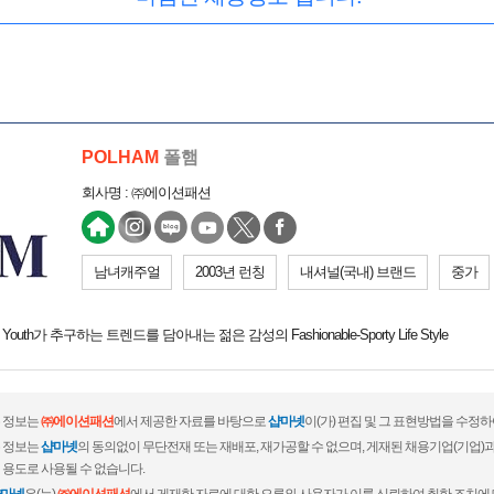
POLHAM
폴햄
회사명 : ㈜에이션패션
남녀캐주얼
2003년 런칭
내셔널(국내) 브랜드
중가
한 Youth가 추구하는 트렌드를 담아내는 젊은 감성의 Fashionable-Sporty Life Style
 정보는
㈜에이션패션
에서 제공한 자료를 바탕으로
샵마넷
이(가) 편집 및 그 표현방법을 수정
 정보는
샵마넷
의 동의없이 무단전재 또는 재배포, 재가공할 수 없으며, 게재된 채용기업(기업
 용도로 사용될 수 없습니다.