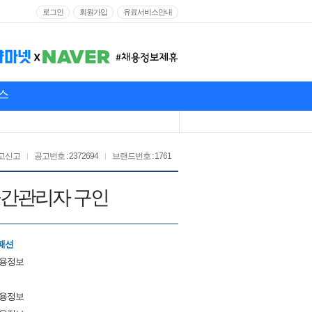
로그인
회원가입
유료서비스안내
스
고신고
공고번호 : 2372694
브랜드번호 : 1761
 중간관리자 구인
패션
채용정보
채용정보