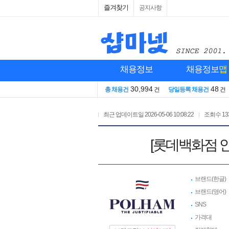
즐겨찾기
공지사항
채용정보
채용정보
맵
30,994
48
총 채용건
건
당일등록 채용건
건
최근 업데이트일
2026-05-06 10:08:22
조회수
13
[롯데백화점 안
브랜드(한글)
브랜드(영어)
SNS
가격대