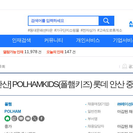
검색어를 입력하세요
#동대문패션타운
#가구단지쇼핑몰
#전자상가
#고속도로휴게소
인재검색
커뮤니티
개인서비스
기업서비
11,978
147
열람가능 인재
건
오늘의 인재
건
3 회
공
산] POLHAMKIDS(폴햄키즈) 롯데 안산
폴햄
채용매장(기업)
㈜에이션
POLHAM
일반전화
마감된 
부서명
중가
채용담당자
마감된 