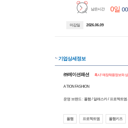
0일
00
남은시간
마감일
2026.06.09
기업상세정보
㈜에이션패션
혹시! 매장채용정보와 상
A TION FASHION
운영 브랜드 : 폴햄 / 알래스카 / 프로젝트엠
폴햄
프로젝트엠
폴햄키즈