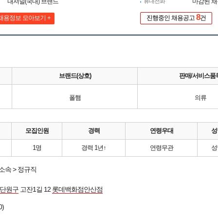
내셔널(국내) 브랜드
휴대전화
마감된 
8
채용정보 모아보기 +
진행중인 채용공고
건
브랜드(상호)
판매/서비스품
폴햄
의류
모집인원
경력
연령우대
성
1명
경력 1년↑
연령무관
성
소속 > 정규직
 단원구
고잔1길 12
롯데백화점안산점
0)