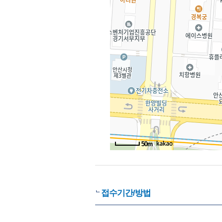
50m
접수기간/방법