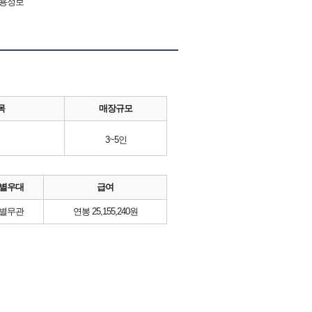
채용정보
목
매장규모
3~5인
별우대
급여
별무관
연봉 25,155,240원