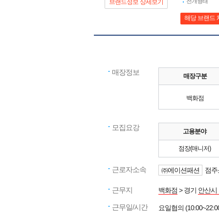
전개형태
브랜드정보 상세보기
해당 브랜드 
매장정보
매장구분
백화점
모집요강
고용분야
점장(매니저)
근로자소속
㈜에이션패션
점주
근무지
백화점
> 경기
안산시
근무일/시간
요일협의 (10:00~22:0