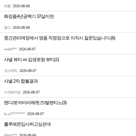
메롱
2026-08-08
화장품4년공백기 37살이면
융이
2026-08-08
중간관리매장에서 명품 직영점으로 이직시 질문있습니다.(6)
eovkfd***
2026-08-07
샤넬 뷰티 vs 입생로랑 뷰티(1)
코스메틱
2026-08-07
샤넬 2차 합불결과
이직화이팅
2026-08-07
펜디/로저비비에/토즈/발렌티노(3)
ka_n27********
2026-08-07
룰루레몬입사하고싶은데
dbtlag****
2026-08-06