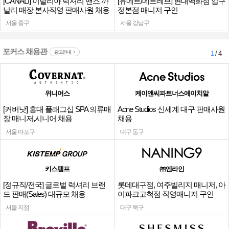
[CANALI] 이탈리아 럭셔리 맨즈 까
[유메르/메르레브] 현대백화점 압구
날리 매장 본사직영 판매사원 채용
정본점 매니저 구인
서울 중구
서울 강남구
포커스 채용관
광고안내
1
/ 4
위니어스
케이앤씨파트너스에이치알
[커버낫] 홍대 플래그십 SPA 의류매
Acne Studios 신세계 대구 판매사원
장 매니저,시니어 채용
채용
서울 마포구
대구 동구
키스템프
㈜엔라인
[정규직/전국] 글로벌 럭셔리 브랜
롯데대구점, 여주빌리지 매니저, 아
드 판매(Sales) 대규모 채용
이파크고척점 직영매니져 구인
서울 지점
대구 북구