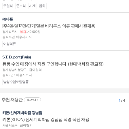
주얼리
준보석
시계
잡화
㈜다폼
[주4일/일13만/단기]멜본 바리루스 의류 판매사원채용
경기 파주시
일급
140,000원
경력무관 채용시까지
여성의류
S.T. Dupont (Paris)
듀퐁 수입 매장에서 직원 구인합니다. (현대백화점 판교점)
경기 성남시 분당구
급여협의
경력2년↑ 채용시까지
남성수입토탈명품
추천 채용관
광고안내
1
/ 4
키톤/신세계백화점 강남점
키톤(KITON) 신세계백화점 강남점 직영 직원 채용
서울 서초구
급여협의