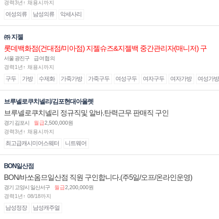
경력3년↑ 채용시까지
여성의류
남성의류
악세사리
㈜ 지젤
롯데백화점(건대점/미아점) 지젤슈즈&지젤백 중간관리자(매니저) 구
인합니다
서울 광진구
급여협의
경력1년↑ 채용시까지
구두
가방
수제화
가죽가방
가죽구두
여성구두
여자구두
여자가방
여성가방
브루넬로쿠치넬리/김포현대아울렛
브루넬로쿠치넬리 정규직및 알바.탄력근무 판매직 구인
경기 김포시
월급
2,500,000원
경력3년↑ 채용시까지
최고급캐시미어스웨터
니트웨어
BON일산점
BON/바쏘옴므일산점 직원 구인합니다.(주5일/오프/온라인운영)
경기 고양시 일산서구
월급
2,200,000원
경력1년↑ 08/18까지
남성정장
남성캐주얼