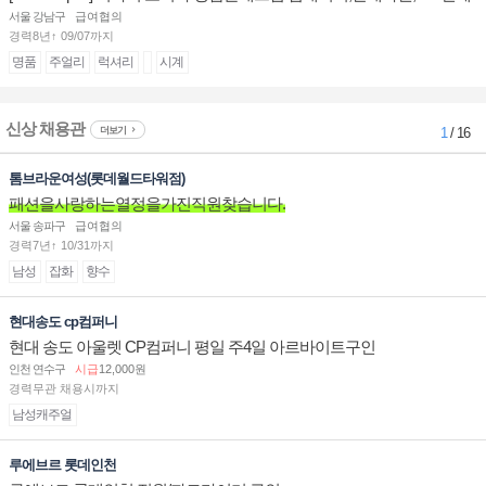
계대전 판매사원 채용
서울 강남구
급여협의
경력8년↑ 09/07까지
명품
주얼리
럭셔리
시계
신상 채용관
더보기
1
/ 16
톰브라운여성(롯데월드타워점)
패션을사랑하는열정을가진직원찾습니다.
서울 송파구
급여협의
경력7년↑ 10/31까지
남성
잡화
향수
현대송도 cp컴퍼니
현대 송도 아울렛 CP컴퍼니 평일 주4일 아르바이트구인
인천 연수구
시급
12,000원
경력무관 채용시까지
남성캐주얼
루에브르 롯데인천