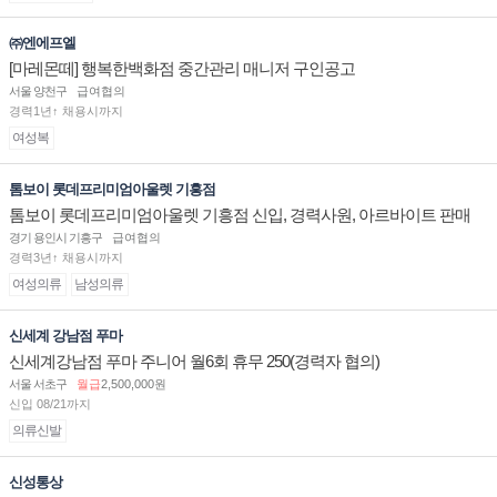
㈜엔에프엘
[마레몬떼] 행복한백화점 중간관리 매니저 구인공고
서울 양천구
급여협의
경력1년↑ 채용시까지
여성복
톰보이 롯데프리미엄아울렛 기흥점
톰보이 롯데프리미엄아울렛 기흥점 신입, 경력사원, 아르바이트 판매
직 구인합니다.
경기 용인시 기흥구
급여협의
경력3년↑ 채용시까지
여성의류
남성의류
신세계 강남점 푸마
신세계강남점 푸마 주니어 월6회 휴무 250(경력자 협의)
서울 서초구
월급
2,500,000원
신입 08/21까지
의류신발
신성통상