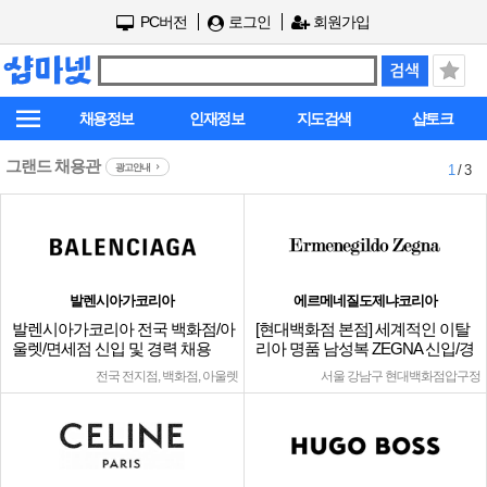
PC버전
로그인
회원가입
채용정보
인재정보
지도검색
샵토크
그랜드 채용관
광고안내
1
/ 3
발렌시아가코리아
에르메네질도제냐코리아
발렌시아가코리아 전국 백화점/아
[현대백화점 본점] 세계적인 이탈
울렛/면세점 신입 및 경력 채용
리아 명품 남성복 ZEGNA 신입/경
력
전국 전지점, 백화점, 아울렛
서울 강남구 현대백화점압구정