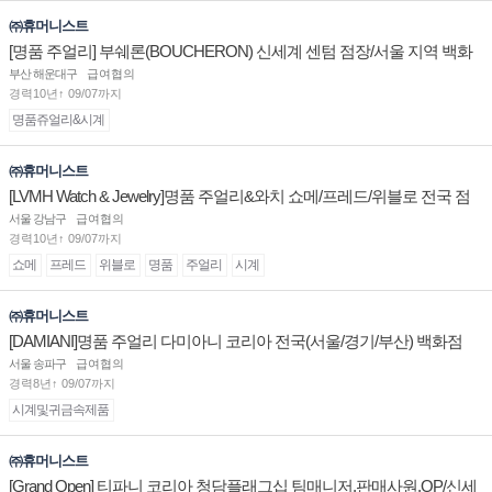
㈜휴머니스트
[명품 주얼리] 부쉐론(BOUCHERON) 신세계 센텀 점장/서울 지역 백화
점 판매사원 채용
부산 해운대구
급여협의
경력10년↑ 09/07까지
명품쥬얼리&시계
㈜휴머니스트
[LVMH Watch & Jewelry]명품 주얼리&와치 쇼메/프레드/위블로 전국 점
장/부점장/판매사원 채용
서울 강남구
급여협의
경력10년↑ 09/07까지
쇼메
프레드
위블로
명품
주얼리
시계
㈜휴머니스트
[DAMIANI]명품 주얼리 다미아니 코리아 전국(서울/경기/부산) 백화점
부점장/판매사원 채용
서울 송파구
급여협의
경력8년↑ 09/07까지
시계및귀금속제품
㈜휴머니스트
[Grand Open] 티파니 코리아 청담플래그십 팀매니저,판매사원,OP/신세