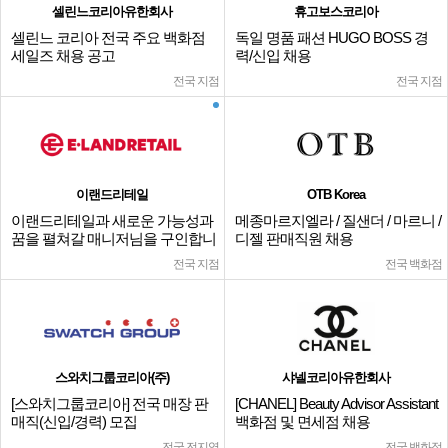
셀린느코리아유한회사
휴고보스코리아
셀린느 코리아 전국 주요 백화점
독일 명품 패션 HUGO BOSS 경
세일즈 채용 공고
력/신입 채용
전국 지점
전국 지점
이랜드리테일
OTB Korea
이랜드리테일과 새로운 가능성과
메종마르지엘라 / 질샌더 / 마르니 /
꿈을 펼쳐갈 매니저님을 구인합니
디젤 판매직원 채용
다.
전국 지점
전국 백화점
스와치그룹코리아(주)
샤넬코리아유한회사
[스와치그룹코리아] 전국 매장 판
[CHANEL] Beauty Advisor Assistant
매직(신입/경력) 모집
백화점 및 면세점 채용
전국 전지역
전국 백화점