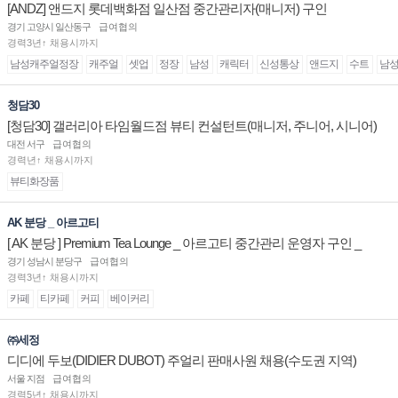
[ANDZ] 앤드지 롯데백화점 일산점 중간관리자(매니저) 구인
경기 고양시 일산동구
급여협의
경력3년↑ 채용시까지
남성캐주얼정장
캐주얼
셋업
정장
남성
캐릭터
신성통상
앤드지
수트
남
청담30
[청담30] 갤러리아 타임월드점 뷰티 컨설턴트(매니저, 주니어, 시니어)
채용
대전 서구
급여협의
경력년↑ 채용시까지
뷰티화장품
AK 분당 _ 아르고티
[ AK 분당 ] Premium Tea Lounge _ 아르고티 중간관리 운영자 구인 _
경기 성남시 분당구
급여협의
경력3년↑ 채용시까지
카페
티카페
커피
베이커리
㈜세정
디디에 두보(DIDIER DUBOT) 주얼리 판매사원 채용(수도권 지역)
서울 지점
급여협의
경력5년↑ 채용시까지