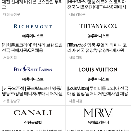
대전 신세계 바쉐론 콘스탄틴 부티
[HERMES] 명품 에르메스 코리아
크
전국(서울/경기/대구/부산) 판매사
원
대전 유성구
서울 강남구
㈜휴머니스트
㈜휴머니스트
[리치몬트코리아] 럭셔리 브랜드별
[Tiffany&co] 명품 주얼리 티파니 코
전국 판매사원/OP 채용
리아 전국 점장/부점장/판매사원
서울 지점
서울 지점
㈜휴머니스트
㈜휴머니스트
[ 신규오픈점 ] 폴로랄프로렌 명동/
[LouisVuitton] 루이비통 코리아 전국
영등포/강남 매니저/부매니저/사원
매장 점장/팀매니저/판매사원 채용
서울 강남구
서울 지점
신원글로벌
유메르컴퍼니