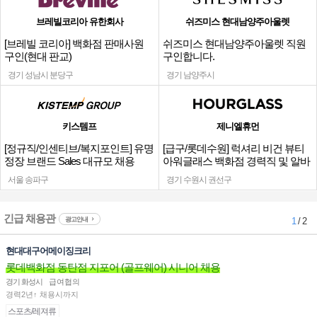
브레빌코리아 유한회사
쉬즈미스 현대남양주아울렛
[브레빌 코리아] 백화점 판매사원
쉬즈미스 현대남양주아울렛 직원
구인(현대 판교)
구인합니다.
경기 성남시 분당구
경기 남양주시
키스템프
제니엘휴먼
[정규직/인센티브/복지포인트] 유명
[급구/롯데수원] 럭셔리 비건 뷰티
정장 브랜드 Sales 대규모 채용
아워글래스 백화점 경력직 및 알바
채용
서울 송파구
경기 수원시 권선구
긴급 채용관
광고안내
1
/ 2
현대대구어메이징크리
롯데백화점 동탄점 지포어 (골프웨어) 시니어 채용
경기 화성시
급여협의
경력2년↑ 채용시까지
스포츠/레져류