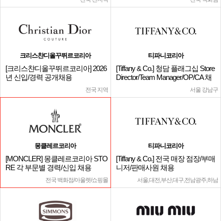
크리스챤디올꾸뛰르코리아
티파니코리아
[크리스챤디올꾸뛰르코리아] 2026
[Tiffany & Co.] 청담 플래그십 Store
년 신입/경력 공개채용
Director/Team Manager/OP/CA 채
용
전국 지역
서울 강남구
몽클레르코리아
티파니코리아
[MONCLER] 몽클레르코리아 STO
[Tiffany & Co.] 전국 매장 점장/부매
RE 각 부문별 경력/신입 채용
니저/판매사원 채용
전국 백화점/아울렛/쇼핑몰
서울,대전,부산,대구,전남광주,하남