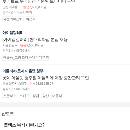
루에브르 롯데인천 직원/파트타이머 구인
인천 미추홀구
월급
2,500,000원
경력2년↑ 채용시까지
패션의류잡화
여성복
아이엠갤러리
[아이엠갤러리] 현대백화점 본점 채용
서울 강남구
월급
2,500,000원
경력1년↑ 08/20까지
예술품_그림 조각 공예 식기류 외
아틀리에/롯데 아울렛 청주
롯데 아울렛 청주점 아틀리에 매장 중간관리 구인
충북 청주시 흥덕구
연봉
25,882,560원
경력3년↑ 08/26까지
선글라스
스카프
장갑
양산
머플러
샵토크
롤렉스 복지 어떤가요?