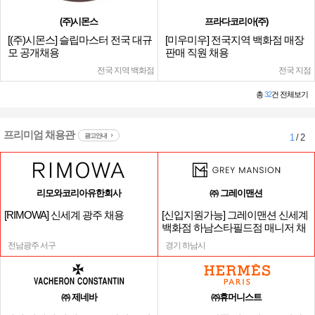
(주)시몬스
프라다코리아(주)
[(주)시몬스] 슬립마스터 전국 대규
[미우미우] 전국지역 백화점 매장
모 공개채용
판매 직원 채용
전국 지역 백화점
전국 지점
총
32
건 전체보기
프리미엄 채용관
광고안내
1
/ 2
리모와코리아유한회사
㈜ 그레이맨션
[RIMOWA] 신세계 광주 채용
[신입지원가능] 그레이맨션 신세계
백화점 하남스타필드점 매니저 채
용
전남광주 서구
경기 하남시
㈜ 제네바
㈜휴머니스트