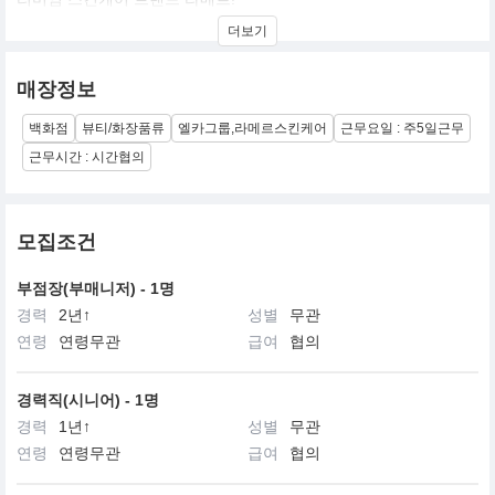
개발자 자신의 화상을 치유하고자 무려 12년동안 연구하여 해양물
더보기
질을 저온 생발효하게 된다.
매장정보
백화점
뷰티/화장품류
엘카그룹,라메르스킨케어
근무요일 : 주5일근무
근무시간 : 시간협의
모집조건
부점장(부매니저) - 1명
경력
2년↑
성별
무관
연령
연령무관
급여
협의
경력직(시니어) - 1명
경력
1년↑
성별
무관
연령
연령무관
급여
협의