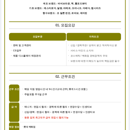
색조 브랜드 : 바비브라운, 맥, 톰포드뷰티
기초 브랜드 : 에스티로더, 달팡, 라메르, 크리니크, 아베다, 랩시리즈
향수브랜드 : 조 말론 런던, 르라보, 에어린
01. 모집요강
모집부문
자격조건
ㆍ 판매 및 고객관리
ㆍ
신입 / 경력무관 / 성격이 밝고 적극적이신 분
ㆍ CS업무
ㆍ
서비스 마인드 소지자
ㆍ 제품 디스플레이 매장관리
ㆍ
코스메틱 / 백화점 판매경력자 우대
ㆍ
브랜드에 대한 이해도가 높으며 책임감은 필수
02. 근무조건
근무 조건
ㆍ 해당 지점 영업시간 내 9시간 2교대 근무( 휴게 1시간 포함 )
ㆍ 주말포함 주 5일 근무
급 여
ㆍ 매니저 : 면접시 협의 ~ 경력에 따른 협의 + 연장수당 + 인센티브
ㆍ 신입/경력 : 면접시 협의 ~ 경력에 따른 협의 + 연장수당 + 인센티브
ㆍ 동종 업계 최고대우 급여 면접시 협의가능
매장 정보
ㆍ롯데 백화점