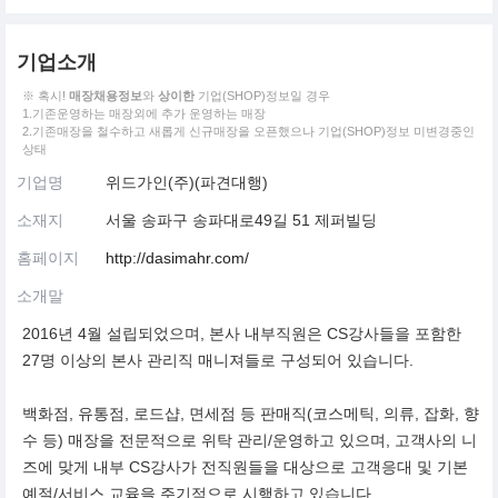
기업소개
※ 혹시!
매장채용정보
와
상이한
기업(SHOP)정보일 경우
1.기존운영하는 매장외에 추가 운영하는 매장
2.기존매장을 철수하고 새롭게 신규매장을 오픈했으나 기업(SHOP)정보 미변경중인
상태
기업명
위드가인(주)(파견대행)
소재지
서울 송파구 송파대로49길 51 제퍼빌딩
홈페이지
http://dasimahr.com/
소개말
2016년 4월 설립되었으며, 본사 내부직원은 CS강사들을 포함한
27명 이상의 본사 관리직 매니져들로 구성되어 있습니다.
백화점, 유통점, 로드샵, 면세점 등 판매직(코스메틱, 의류, 잡화, 향
수 등) 매장을 전문적으로 위탁 관리/운영하고 있으며, 고객사의 니
즈에 맞게 내부 CS강사가 전직원들을 대상으로 고객응대 및 기본
예절/서비스 교육을 주기적으로 시행하고 있습니다.