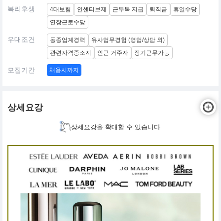
복리후생
4대보험
인센티브제
근무복 지급
퇴직금
휴일수당
연장근로수당
우대조건
동종업계경력
유사업무경험 (영업/상담 외)
관련자격증소지
인근 거주자
장기근무가능
모집기간
채용시까지
상세요강
상세요강을 확대할 수 있습니다.