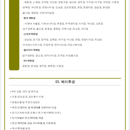
중동점, 노원점, 건대점, 안산점, 영등포점, 일산점, 광주점, 구리점, 대구점, 대전점, 수원점
-
-
광복점, 부산본점, 센텀시티점, 강남점, 김포공항점, 본점, 청량리점, 잠실점, 분당점
-
울산점, 평촌점, 인천터미널점
ㆍ현대 백화점
더현대 서울점, 디큐브시티점, 목동점, 무역센터점, 미아점, 부산점, 신촌점
-
-
압구정본점, 울산점, 중동점, 충청점, 킨텍스점, 판교점, 대구점
ㆍ신세계 백화점
강남점, 경기점, 광주점, 김해점, 대구점, 마산점, 본점, 센텀시티점, 하남점
-
-
아트앤사이언스점, 의정부점, 천안아산점, 타임스퀘어점
ㆍ갤러리아 백화점
압구정본점, 광교점, 센터시티점, 진주점, 타임월드점
-
ㆍAK 백화점
광명점, 분당점, 원주점, 평택점, 수원점
-
03. 복리후생
4대 보험, 연차 및 퇴직금
각종 경조금 및 경조휴가 지원
명절선물 및 무료건강검진
개인 인센티브 및 매장매출 인센티브 지급
장기근속에 따른 전환시 추가 복지혜택( 아래 )
자기개발비 연간 80만원 제공
연간 360만원 상당 자사제품 및 키트제공
자녀 학자금 보조