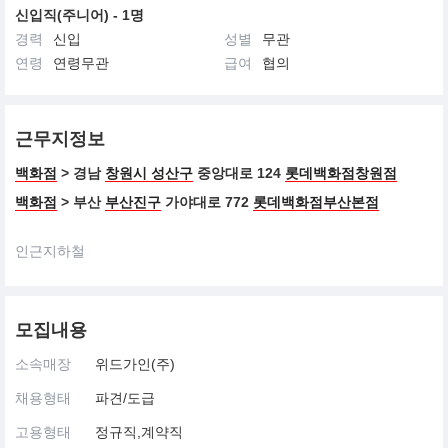
신입직(주니어) - 1명
경력
신입
성별
무관
연령
연령무관
급여
협의
근무지정보
백화점
> 경남
창원시 성산구
중앙대로 124
롯데백화점창원점
백화점
> 부산
부산진구
가야대로 772
롯데백화점부산본점
인근지하철
모집내용
소속매장
위드가인(주)
채용형태
파견/도급
고용형태
정규직,계약직