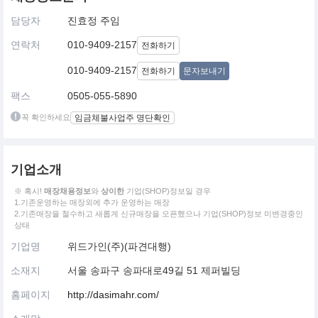
담당자
진효정 주임
연락처
010-9409-2157
전화하기
010-9409-2157
전화하기
문자보내기
팩스
0505-055-5890
꼭 확인하세요
임금체불사업주 명단확인
기업소개
※ 혹시!
매장채용정보
와
상이한
기업(SHOP)정보일 경우
1.기존운영하는 매장외에 추가 운영하는 매장
2.기존매장을 철수하고 새롭게 신규매장을 오픈했으나 기업(SHOP)정보 미변경중인
상태
기업명
위드가인(주)(파견대행)
소재지
서울 송파구 송파대로49길 51 제퍼빌딩
홈페이지
http://dasimahr.com/