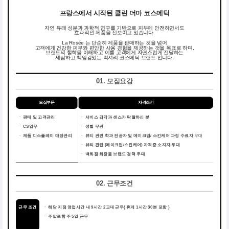
프랑스에서 시작된 클린 더마 코스메틱
자연 유래 성분과 과학적 연구를 기반으로 피부에 안전하면서도
효과적인 제품을 선보이고 있습니다.
La Rosée 는 단순히 제품을 판매하는 것을 넘어
고객에게 건강한 피부와 편안한 사용 경험을 제공하는 것을 목표로 하며,
브랜드의 철학을 이해하고 이를 고객에게 자연스럽게 전달하는
세심하고 책임감있는 럭셔리 코스메틱 브랜드 입니다.
01. 모집요강
모집부문
자격조건
ㆍ 판매 및 고객관리
ㆍ
서비스 감각과 센스가 탁월하신 분
ㆍ CS업무
ㆍ
성별 무관
ㆍ 제품 디스플레이 매장관리
ㆍ
뷰티 관련 학과 전공자 및 메이크업/ 스킨케어 과정 수료자
우대
ㆍ
뷰티 관련 (메이크업/스킨케어) 자격증 소지자 우대
ㆍ
백화점 화장품 브랜드 경력 우대
02. 근무조건
근무 조건
ㆍ
해당 지점 영업시간 내 9시간 2교대 근무( 휴게 1시간 30분 포함 )
ㆍ
주말포함 주 5일 근무