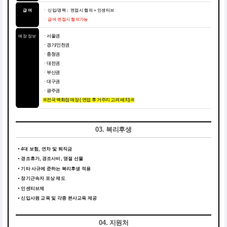
급 여
ㆍ 신입/경력 : 면접시 협의
+ 인센티브
ㆍ 급여 면접시 협의가능
매장 정보
ㆍ서울권
ㆍ경기/인천권
ㆍ충청권
ㆍ대전권
ㆍ부산권
ㆍ대구권
ㆍ광주권
※전국 백화점 매장 ( 면접 후 거주지 고려 배치)※
03. 복리후생
4대 보험, 연차 및 퇴직금
경조휴가, 경조사비, 명절 선물
기타 사규에 준하는 복리후생 적용
장기근속자 포상 제도
인센티브제
신입사원 교육 및 각종 본사교육 제공
04. 지원처