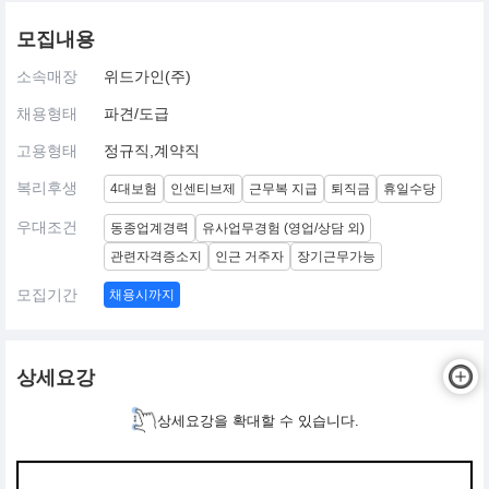
모집내용
소속매장
위드가인(주)
채용형태
파견/도급
고용형태
정규직,계약직
복리후생
4대보험
인센티브제
근무복 지급
퇴직금
휴일수당
우대조건
동종업계경력
유사업무경험 (영업/상담 외)
관련자격증소지
인근 거주자
장기근무가능
모집기간
채용시까지
상세요강
상세요강을 확대할 수 있습니다.