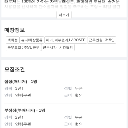
라로제는 100%에 가까운 자연유래성분, 과학적인 포뮬러, 즐거운
사용감을 선사하며 탄소발자국 절감을 추구하는 프랑스 리얼 클린
뷰티 브랜드입니다.
더보기
매장정보
백화점
뷰티/화장품류
헤어, 피부관리,LAROSEE
근무인원 : 3~5인
근무요일 : 주5일근무
근무시간 : 시간협의
모집조건
점장(매니저) - 1명
경력
3년↑
성별
무관
연령
연령무관
급여
협의
부점장(부매니저) - 1명
경력
2년↑
성별
무관
연령
연령무관
급여
협의