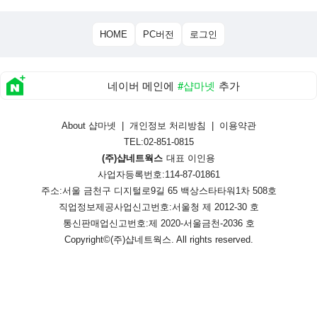
HOME
PC버전
로그인
네이버 메인에
#샵마넷
추가
About 샵마넷
|
개인정보 처리방침
|
이용약관
TEL:02-851-0815
(주)샵네트웍스
대표 이인용
사업자등록번호:114-87-01861
주소:서울 금천구 디지털로9길 65 백상스타타워1차 508호
직업정보제공사업신고번호:
서울청 제 2012-30 호
통신판매업신고번호:
제 2020-서울금천-2036 호
Copyright©
(주)샵네트웍스
. All rights reserved.