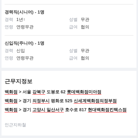
경력직(시니어) - 1명
경력
1년↑
성별
무관
연령
연령무관
급여
협의
신입직(주니어) - 1명
경력
신입
성별
무관
연령
연령무관
급여
협의
근무지정보
백화점
> 서울
강북구
도봉로 62
롯데백화점미아점
백화점
> 경기
의정부시
평화로 525
신세계백화점의정부점
백화점
> 경기
고양시 일산서구
호수로 817
현대백화점킨텍스점
인근지하철