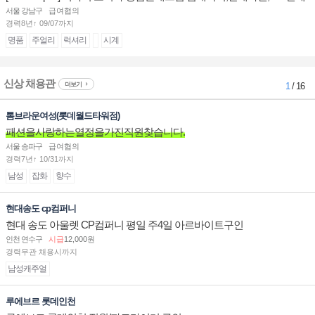
계대전 판매사원 채용
서울 강남구
급여협의
경력8년↑ 09/07까지
명품
주얼리
럭셔리
시계
신상 채용관
더보기
1
/ 16
톰브라운여성(롯데월드타워점)
패션을사랑하는열정을가진직원찾습니다.
서울 송파구
급여협의
경력7년↑ 10/31까지
남성
잡화
향수
현대송도 cp컴퍼니
현대 송도 아울렛 CP컴퍼니 평일 주4일 아르바이트구인
인천 연수구
시급
12,000원
경력무관 채용시까지
남성캐주얼
루에브르 롯데인천