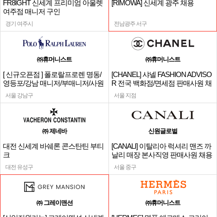
FR8IGHT 신세계 프리미엄 아울렛
[RIMOWA] 신세계 광주 채용
여주점 매니저 구인
경기 여주시
전남광주 서구
㈜휴머니스트
㈜휴머니스트
[ 신규오픈점 ] 폴로랄프로렌 명동/
[CHANEL] 샤넬 FASHION ADVISO
영등포/강남 매니저/부매니저/사원
R 전국 백화점/면세점 판매사원 채
용
서울 강남구
서울 지점
㈜ 제네바
신원글로벌
대전 신세계 바쉐론 콘스탄틴 부티
[CANALI] 이탈리아 럭셔리 맨즈 까
크
날리 매장 본사직영 판매사원 채용
대전 유성구
서울 중구
㈜ 그레이맨션
㈜휴머니스트