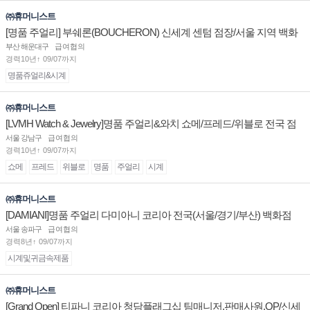
㈜휴머니스트
[명품 주얼리] 부쉐론(BOUCHERON) 신세계 센텀 점장/서울 지역 백화
점 판매사원 채용
부산 해운대구
급여협의
경력10년↑ 09/07까지
명품쥬얼리&시계
㈜휴머니스트
[LVMH Watch & Jewelry]명품 주얼리&와치 쇼메/프레드/위블로 전국 점
장/부점장/판매사원 채용
서울 강남구
급여협의
경력10년↑ 09/07까지
쇼메
프레드
위블로
명품
주얼리
시계
㈜휴머니스트
[DAMIANI]명품 주얼리 다미아니 코리아 전국(서울/경기/부산) 백화점
부점장/판매사원 채용
서울 송파구
급여협의
경력8년↑ 09/07까지
시계및귀금속제품
㈜휴머니스트
[Grand Open] 티파니 코리아 청담플래그십 팀매니저,판매사원,OP/신세