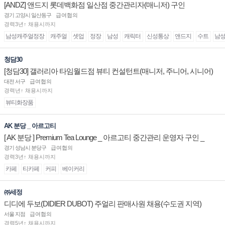
[ANDZ] 앤드지 롯데백화점 일산점 중간관리자(매니저) 구인
경기 고양시 일산동구
급여협의
경력3년↑ 채용시까지
남성캐주얼정장
캐주얼
셋업
정장
남성
캐릭터
신성통상
앤드지
수트
남
청담30
[청담30] 갤러리아 타임월드점 뷰티 컨설턴트(매니저, 주니어, 시니어)
채용
대전 서구
급여협의
경력년↑ 채용시까지
뷰티화장품
AK 분당 _ 아르고티
[ AK 분당 ] Premium Tea Lounge _ 아르고티 중간관리 운영자 구인 _
경기 성남시 분당구
급여협의
경력3년↑ 채용시까지
카페
티카페
커피
베이커리
㈜세정
디디에 두보(DIDIER DUBOT) 주얼리 판매사원 채용(수도권 지역)
서울 지점
급여협의
경력5년↑ 채용시까지