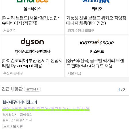
엠브레이스
워키오
[럭셔리 브랜드] 서울~경기, 신입~
기능성 신발 브랜드 워키오 직영점
슈퍼바이저 (정규직)
매니저 채용(판매영업)
서울 지점
경기 수원시 팔달구
다이슨코리아 유한회사
키스템프
[다이슨코리아] 부산 신세계 센텀시
[정규직/전국] 글로벌 럭셔리 브랜
티점 Dyson Expert 채용
드 판매(Sales) 대규모 채용
부산 해운대구
서울 지점
긴급 채용관
광고안내
1
/ 2
현대대구어메이징크리
롯데백화점 동탄점 지포어 (골프웨어) 시니어 채용
경기 화성시
급여협의
경력2년↑ 채용시까지
스포츠/레져류