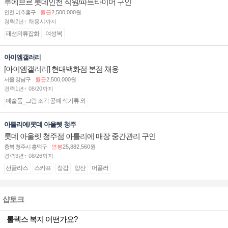
루에브르 롯데인천 직원/파트타이머 구인
인천 미추홀구
월급
2,500,000원
경력2년↑ 채용시까지
패션의류잡화
여성복
아이엠갤러리
[아이엠갤러리] 현대백화점 본점 채용
서울 강남구
월급
2,500,000원
경력1년↑ 08/20까지
예술품_그림 조각 공예 식기류 외
아틀리에/롯데 아울렛 청주
롯데 아울렛 청주점 아틀리에 매장 중간관리 구인
충북 청주시 흥덕구
연봉
25,882,560원
경력3년↑ 08/26까지
선글라스
스카프
장갑
양산
머플러
샵토크
롤렉스 복지 어떤가요?