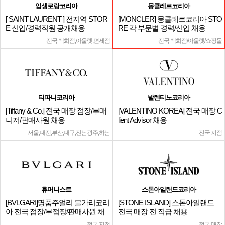
입생로랑코리아
몽클레르코리아
[ SAINT LAURENT ] 전지역 STOR
[MONCLER] 몽클레르코리아 STO
E 신입/경력직원 공개채용
RE 각 부문별 경력/신입 채용
전국 백화점,아울렛,면세점
전국 백화점/아울렛/쇼핑몰
티파니코리아
발렌티노코리아
[Tiffany & Co.] 전국 매장 점장/부매
[VALENTINO KOREA] 전국 매장 C
니저/판매사원 채용
lient Advisor 채용
서울,대전,부산,대구,전남광주,하남
전국 지점
휴머니스트
스톤아일랜드코리아
[BVLGARI]명품주얼리 불가리코리
[STONE ISLAND] 스톤아일랜드
아 전국 점장/부점장/판매사원 채
전국 매장 전 직급 채용
용
전국 지점
전국 매장