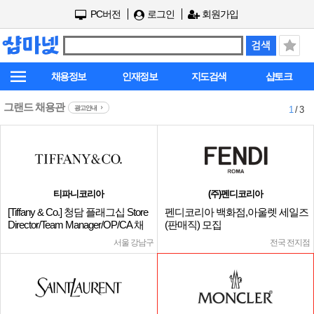
PC버전
로그인
회원가입
채용정보
인재정보
지도검색
샵토크
그랜드 채용관
광고안내
1
/ 3
티파니코리아
(주)펜디코리아
[Tiffany & Co.] 청담 플래그십 Store
펜디코리아 백화점,아울렛 세일즈
Director/Team Manager/OP/CA 채
(판매직) 모집
용
서울 강남구
전국 전지점