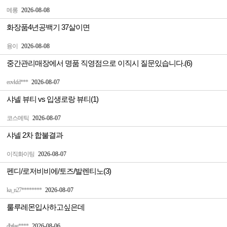
메롱
2026-08-08
화장품4년공백기 37살이면
융이
2026-08-08
중간관리매장에서 명품 직영점으로 이직시 질문있습니다.(6)
eovkfd***
2026-08-07
샤넬 뷰티 vs 입생로랑 뷰티(1)
코스메틱
2026-08-07
샤넬 2차 합불결과
이직화이팅
2026-08-07
펜디/로저비비에/토즈/발렌티노(3)
ka_n27********
2026-08-07
룰루레몬입사하고싶은데
dbtlag****
2026-08-06