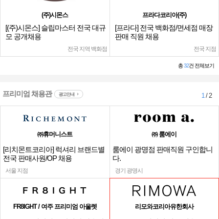
(주)시몬스
프라다코리아(주)
[(주)시몬스] 슬립마스터 전국 대규
[프라다] 전국 백화점/면세점 매장
모 공개채용
판매 직원 채용
전국 지역 백화점
전국 지점
총
32
건 전체보기
프리미엄 채용관
광고안내
1
/ 2
㈜휴머니스트
㈜ 룸에이
[리치몬트코리아] 럭셔리 브랜드별
룸에이 광명점 판매직원 구인합니
전국 판매사원/OP 채용
다.
서울 지점
경기 광명시
FR8IGHT / 여주 프리미엄 아울렛
리모와코리아유한회사