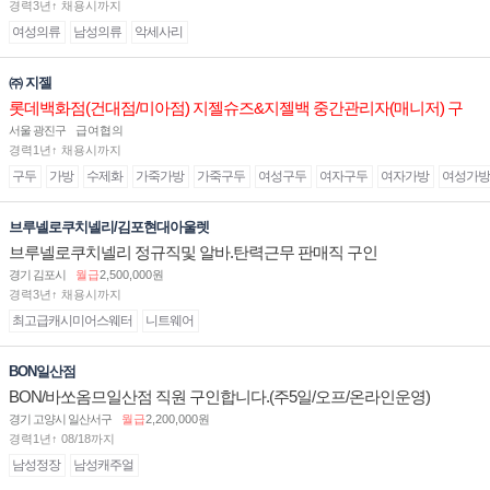
경력3년↑ 채용시까지
여성의류
남성의류
악세사리
㈜ 지젤
롯데백화점(건대점/미아점) 지젤슈즈&지젤백 중간관리자(매니저) 구
인합니다
서울 광진구
급여협의
경력1년↑ 채용시까지
구두
가방
수제화
가죽가방
가죽구두
여성구두
여자구두
여자가방
여성가방
브루넬로쿠치넬리/김포현대아울렛
브루넬로쿠치넬리 정규직및 알바.탄력근무 판매직 구인
경기 김포시
월급
2,500,000원
경력3년↑ 채용시까지
최고급캐시미어스웨터
니트웨어
BON일산점
BON/바쏘옴므일산점 직원 구인합니다.(주5일/오프/온라인운영)
경기 고양시 일산서구
월급
2,200,000원
경력1년↑ 08/18까지
남성정장
남성캐주얼