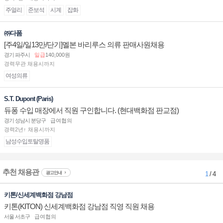
주얼리
준보석
시계
잡화
㈜다폼
[주4일/일13만/단기]멜본 바리루스 의류 판매사원채용
경기 파주시
일급
140,000원
경력무관 채용시까지
여성의류
S.T. Dupont (Paris)
듀퐁 수입 매장에서 직원 구인합니다. (현대백화점 판교점)
경기 성남시 분당구
급여협의
경력2년↑ 채용시까지
남성수입토탈명품
추천 채용관
광고안내
1
/ 4
키톤/신세계백화점 강남점
키톤(KITON) 신세계백화점 강남점 직영 직원 채용
서울 서초구
급여협의