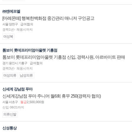
㈜엔에프엘
[마레몬떼] 행복한백화점 중간관리 매니저 구인공고
서울 양천구
급여협의
경력1년↑ 채용시까지
여성복
톰보이 롯데프리미엄아울렛 기흥점
톰보이 롯데프리미엄아울렛 기흥점 신입, 경력사원, 아르바이트 판매
직 구인합니다.
경기 용인시 기흥구
급여협의
경력3년↑ 채용시까지
여성의류
남성의류
신세계 강남점 푸마
신세계강남점 푸마 주니어 월6회 휴무 250(경력자 협의)
서울 서초구
월급
2,500,000원
신입 08/21까지
의류신발
신성통상