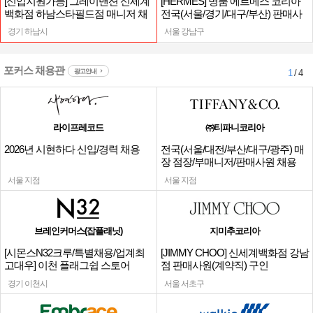
[신입지원가능] 그레이맨션 신세계
[HERMES] 명품 에르메스 코리아
백화점 하남스타필드점 매니저 채
전국(서울/경기/대구/부산) 판매사
용
원
경기 하남시
서울 강남구
포커스 채용관
광고안내
1
/ 4
라이프레코드
㈜티파니코리아
2026년 시현하다 신입/경력 채용
전국(서울/대전/부산/대구/광주) 매
장 점장/부매니저/판매사원 채용
서울 지점
서울 지점
브레인커머스(잡플래닛)
지미추코리아
[시몬스N32크루/특별채용/업계최
[JIMMY CHOO] 신세계백화점 강남
고대우] 이천 플래그쉽 스토어
점 판매사원(계약직) 구인
경기 이천시
서울 서초구