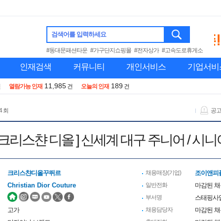
검색어를 입력하세요
#동대문패션타운
#가구단지쇼핑몰
#전자상가
#고속도로휴게소
인재검색
커뮤니티
개인서비스
기업서비
11,985
189
건
열람가능 인재
건
오늘의 인재
건
4 회
공
or / 크리스챤 디올 ] 신세계 대구 주니어 / 시
크리스챤디올꾸뛰르
채용매장(기업)
조이앤피
Christian Dior Couture
일반전화
마감된 
부서명
스태핑사
고가
채용담당자
마감된 