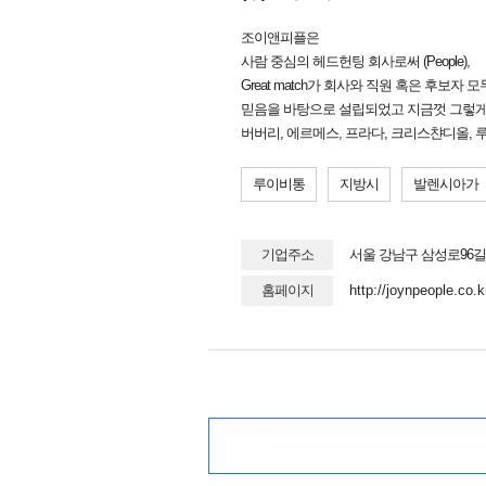
조이앤피플은
사람 중심의 헤드헌팅 회사로써 (People),
Great match가 회사와 직원 혹은 후보자 
믿음을 바탕으로 설립되었고 지금껏 그렇게
버버리, 에르메스, 프라다, 크리스챤디올, 
루이비통
지방시
발렌시아가
기업주소
서울 강남구 삼성로96길 6
홈페이지
http://joynpeople.co.k