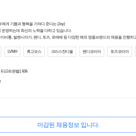
모두에게 기쁨과 행복을 가져다 준다는 (Joy)
 운영하는데 최선의 노력을 다하고 있습니다.
루이비통, 발렌시아가, 펜디, 토즈, 로에베 등 다양한 해외 명품브랜드의 채용을 진행하
LVMH
휴고보스
크리스챤디올
펜디코리아
토즈코리아
 LG트윈텔1 606
r
마감된 채용정보 입니다.