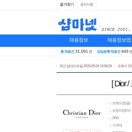
즐겨찾기
공지사항
채용정보
채용정보
맵
31,091
449
총 채용건
건
당일등록 채용건
최근 업데이트일
2026-05-04 15:06:29
조회수
15
[ Di
브랜드(한글)
브랜드(영어)
SNS
가격대