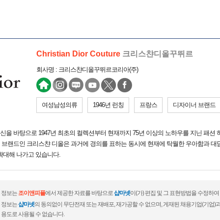
Christian Dior Couture
크리스챤디올꾸뛰르
회사명 : 크리스챤디올꾸뛰르코리아(주)
여성남성의류
1946년 런칭
프랑스
디자이너 브랜드
을 바탕으로 1947년 최초의 컬렉션부터 현재까지 75년 이상의 노하우를 지닌 패션
 브랜드인 크리스챤 디올은 과거에 경의를 표하는 동시에 현재에 탁월한 우아함과 대
확대해 나가고 있습니다.
 정보는
조이앤피플
에서 제공한 자료를 바탕으로
샵마넷
이(가) 편집 및 그 표현방법을 수정하여
 정보는
샵마넷
의 동의없이 무단전재 또는 재배포, 재가공할 수 없으며, 게재된 채용기업(기업
 용도로 사용될 수 없습니다.