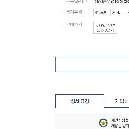
근무일/시간
주5일근무 (매장에따
복리후생
4대보험
퇴직금
우대조건
유사업무경험
(영업/상담 외)
기업상
상세요강