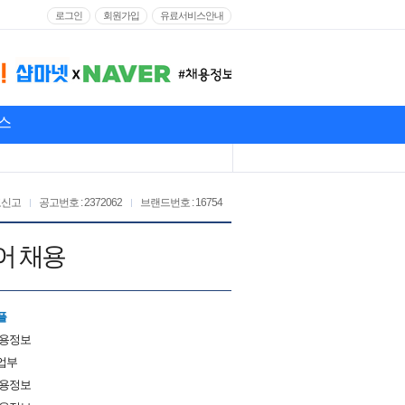
로그인
회원가입
유료서비스안내
스
고신고
공고번호 : 2372062
브랜드번호 : 16754
니어 채용
플
채용정보
업부
채용정보