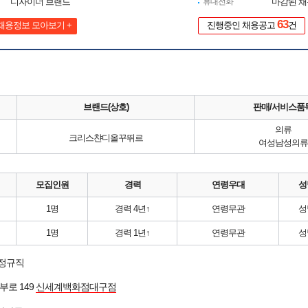
디자이너 브랜드
휴대전화
마감된 
63
채용정보 모아보기 +
진행중인 채용공고
건
브랜드(상호)
판매/서비스품
의류
크리스챤디올꾸뛰르
여성남성의류
모집인원
경력
연령우대
성
1명
경력 4년↑
연령무관
성
1명
경력 1년↑
연령무관
성
 정규직
부로 149
신세계백화점대구점