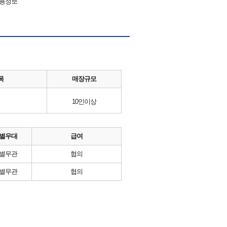
채용정보
목
매장규모
10인이상
별우대
급여
별무관
협의
별무관
협의