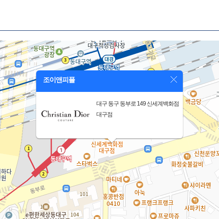
조이앤피플
대구 동구 동부로 149 신세계백화점
대구점