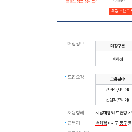
전개형태
브랜드정보 상세보기
해당 브랜드 
매장정보
매장구분
백화점
모집요강
고용분야
경력직(시니어)
신입직(주니어)
채용형태
채용대행/헤드헌팅 >
근무지
백화점
> 대구
동구
동