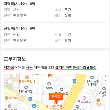
경력직(시니어) - 0명
경력
1년↑
성별
무관
연령
연령무관
급여
협의
신입직(주니어) - 0명
경력
신입
성별
무관
연령
연령무관
급여
협의
근무지정보
백화점
> 대전
서구
대덕대로 211
갤러리아백화점타임월드점