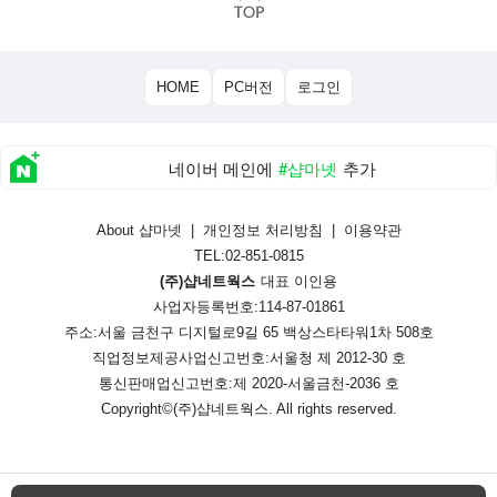
HOME
PC버전
로그인
네이버 메인에
#샵마넷
추가
About 샵마넷
|
개인정보 처리방침
|
이용약관
TEL:02-851-0815
(주)샵네트웍스
대표 이인용
사업자등록번호:114-87-01861
주소:서울 금천구 디지털로9길 65 백상스타타워1차 508호
직업정보제공사업신고번호:
서울청 제 2012-30 호
통신판매업신고번호:
제 2020-서울금천-2036 호
Copyright©
(주)샵네트웍스
. All rights reserved.