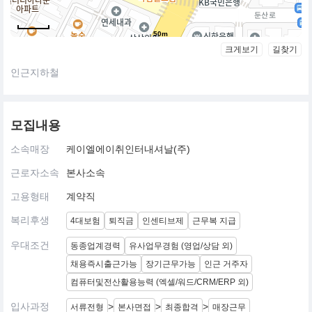
50m
크게보기
길찾기
인근지하철
모집내용
소속매장
케이엘에이취인터내셔날(주)
근로자소속
본사소속
고용형태
계약직
복리후생
4대보험
퇴직금
인센티브제
근무복 지급
우대조건
동종업계경력
유사업무경험 (영업/상담 외)
채용즉시출근가능
장기근무가능
인근 거주자
컴퓨터및전산활용능력 (엑셀/워드/CRM/ERP 외)
입사과정
>
>
>
서류전형
본사면접
최종합격
매장근무