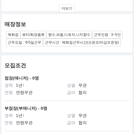
버그도프 굿만, 니만 마커스, 바니스 등 최고급 백화점 에서만 만날
더보기
수 있던 브랜드가 드디어
한국에 런칭 하였습니다.
매장정보
백화점
뷰티/화장품류
향수,퍼퓸,디퓨저,니치향수
근무인원 : 3~5인
근무요일 : 주5일근무
근무시간 : 백화점근무시간(오픈조/마감조운영)
모집조건
점장(매니저) - 0명
경력
1년↑
성별
무관
연령
연령무관
급여
협의
부점장(부매니저) - 0명
경력
1년↑
성별
무관
연령
연령무관
급여
협의