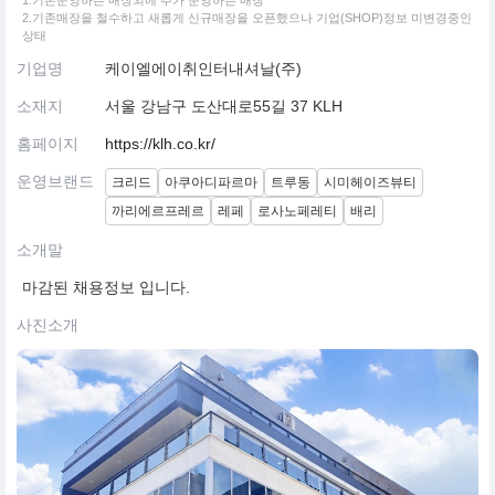
1.기존운영하는 매장외에 추가 운영하는 매장
2.기존매장을 철수하고 새롭게 신규매장을 오픈했으나 기업(SHOP)정보 미변경중인
상태
기업명
케이엘에이취인터내셔날(주)
소재지
서울 강남구 도산대로55길 37 KLH
홈페이지
https://klh.co.kr/
운영브랜드
크리드
아쿠아디파르마
트루동
시미헤이즈뷰티
까리에르프레르
레페
로사노페레티
배리
소개말
마감된 채용정보 입니다.
사진소개