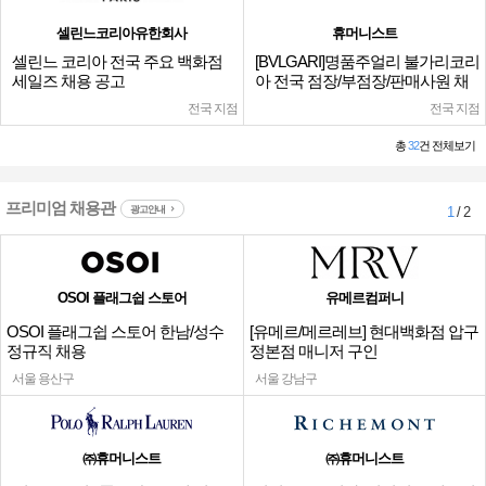
셀린느코리아유한회사
휴머니스트
셀린느 코리아 전국 주요 백화점
[BVLGARI]명품주얼리 불가리코리
세일즈 채용 공고
아 전국 점장/부점장/판매사원 채
용
전국 지점
전국 지점
총
32
건 전체보기
프리미엄 채용관
광고안내
1
/ 2
OSOI 플래그쉽 스토어
유메르컴퍼니
OSOI 플래그쉽 스토어 한남/성수
[유메르/메르레브] 현대백화점 압구
정규직 채용
정본점 매니저 구인
서울 용산구
서울 강남구
㈜휴머니스트
㈜휴머니스트