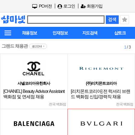
PC버전
로그인
회원가입
채용정보
인재정보
지도검색
샵토크
그랜드 채용관
광고안내
1
/ 3
샤넬코리아유한회사
(주)리치몬트코리아
[CHANEL] Beauty Advisor Assistant
[리치몬트코리아] 전 럭셔리 브랜
백화점 및 면세점 채용
드 백화점 신입/경력직 채용
전국 백화점
전국 백화점