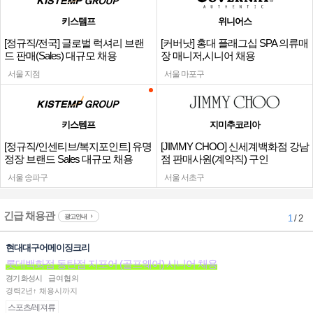
키스템프
위니어스
[정규직/전국] 글로벌 럭셔리 브랜
[커버낫] 홍대 플래그십 SPA 의류매
드 판매(Sales) 대규모 채용
장 매니저,시니어 채용
서울 지점
서울 마포구
키스템프
지미추코리아
[정규직/인센티브/복지포인트] 유명
[JIMMY CHOO] 신세계백화점 강남
정장 브랜드 Sales 대규모 채용
점 판매사원(계약직) 구인
서울 송파구
서울 서초구
긴급 채용관
광고안내
1
/ 2
현대대구어메이징크리
롯데백화점 동탄점 지포어 (골프웨어) 시니어 채용
경기 화성시
급여협의
경력2년↑ 채용시까지
스포츠/레져류