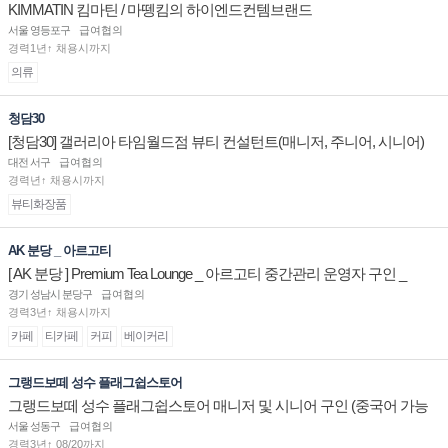
KIMMATIN 킴마틴 / 마뗑킴의 하이엔드컨템브랜드
서울 영등포구
급여협의
경력1년↑ 채용시까지
의류
청담30
[청담30] 갤러리아 타임월드점 뷰티 컨설턴트(매니저, 주니어, 시니어)
채용
대전 서구
급여협의
경력년↑ 채용시까지
뷰티화장품
AK 분당 _ 아르고티
[ AK 분당 ] Premium Tea Lounge _ 아르고티 중간관리 운영자 구인 _
경기 성남시 분당구
급여협의
경력3년↑ 채용시까지
카페
티카페
커피
베이커리
그랭드보떼 성수 플래그쉽스토어
그랭드보떼 성수 플래그쉽스토어 매니저 및 시니어 구인 (중국어 가능
자)
서울 성동구
급여협의
경력3년↑ 08/20까지