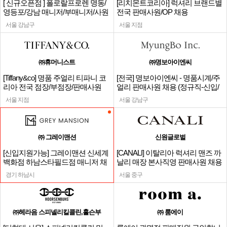
[ 신규오픈점 ] 폴로랄프로렌 명동/
[리치몬트코리아] 럭셔리 브랜드별
영등포/강남 매니저/부매니저/사원
전국 판매사원/OP 채용
서울 강남구
서울 지점
㈜휴머니스트
㈜명보아이엔씨
[Tiffany&co] 명품 주얼리 티파니 코
[전국] 명보아이엔씨 - 명품시계/주
리아 전국 점장/부점장/판매사원
얼리 판매사원 채용 (정규직-신입/
경력)
서울 지점
서울 강남구
㈜ 그레이맨션
신원글로벌
[신입지원가능] 그레이맨션 신세계
[CANALI] 이탈리아 럭셔리 맨즈 까
백화점 하남스타필드점 매니저 채
날리 매장 본사직영 판매사원 채용
용
경기 하남시
서울 중구
㈜헤라음 스피넬리킬콜린,홀슨부
㈜ 룸에이