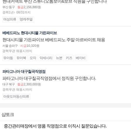
현대커넥트 부산 스튜디오톰보이&보브 직원을 구인합니다
부산 동구
월급
2,156,880원
경력1년↑ 08/31까지
여성의류
영캐주얼
베베드피노 현대시티몰 가든파이브
현대시티몰 가든파이브 베베드피노 주말 아르바이트 채용
서울 송파구
시급
10,320원
경력무관 채용시까지
유아동
유아복
모자
악세사리
뉴본
키즈
베이비
파타고니아 대구칠곡직영점
파타고니아 대구칠곡직영점에서 정직원 구인합니다.
대구 북구
월급
2,300,000원
경력무관 채용시까지
아웃도어등산의류
샵토크
중간관리매장에서 명품 직영점으로 이직시 질문있습니다.