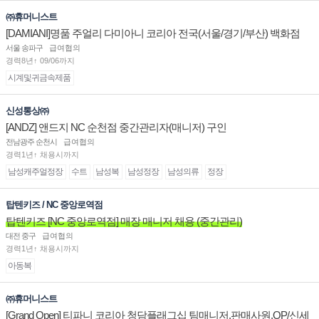
㈜휴머니스트
[DAMIANI]명품 주얼리 다미아니 코리아 전국(서울/경기/부산) 백화점
부점장/판매사원 채용
서울 송파구
급여협의
경력8년↑ 09/06까지
시계및귀금속제품
신성통상㈜
[ANDZ] 앤드지 NC 순천점 중간관리자(매니저) 구인
전남광주 순천시
급여협의
경력1년↑ 채용시까지
남성캐주얼정장
수트
남성복
남성정장
남성의류
정장
탑텐키즈 / NC 중앙로역점
탑텐키즈 [NC 중앙로역점] 매장 매니저 채용 (중간관리)
대전 중구
급여협의
경력1년↑ 채용시까지
아동복
㈜휴머니스트
[Grand Open] 티파니 코리아 청담플래그십 팀매니저,판매사원,OP/신세