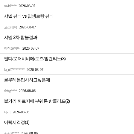
eovkfd***
2026-08-07
샤넬 뷰티 vs 입생로랑 뷰티
코스메틱
2026-08-07
샤넬 2차 합불결과
이직화이팅
2026-08-07
펜디/로저비비에/토즈/발렌티노(3)
ka_n27********
2026-08-07
룰루레몬입사하고싶은데
dbtlag****
2026-08-06
불가리 까르띠에 부쉐론 반클리프(2)
나리
2026-08-06
이력서걱정(1)
dodo34****
2026-08-06