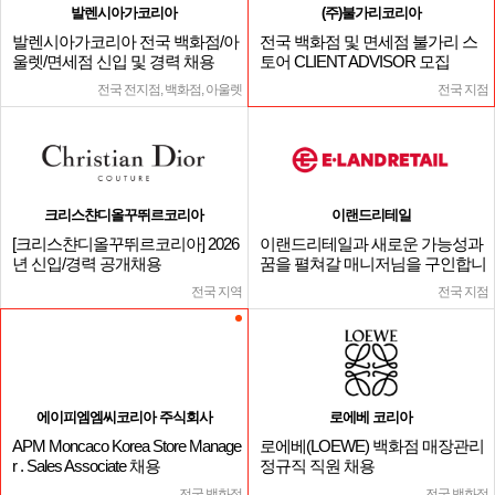
발렌시아가코리아
(주)불가리코리아
발렌시아가코리아 전국 백화점/아
전국 백화점 및 면세점 불가리 스
울렛/면세점 신입 및 경력 채용
토어 CLIENT ADVISOR 모집
전국 전지점, 백화점, 아울렛
전국 지점
크리스챤디올꾸뛰르코리아
이랜드리테일
[크리스챤디올꾸뛰르코리아] 2026
이랜드리테일과 새로운 가능성과
년 신입/경력 공개채용
꿈을 펼쳐갈 매니저님을 구인합니
다.
전국 지역
전국 지점
에이피엠엠씨코리아 주식회사
로에베 코리아
APM Moncaco Korea Store Manage
로에베(LOEWE) 백화점 매장관리
r . Sales Associate 채용
정규직 직원 채용
전국 백화점
전국 백화점