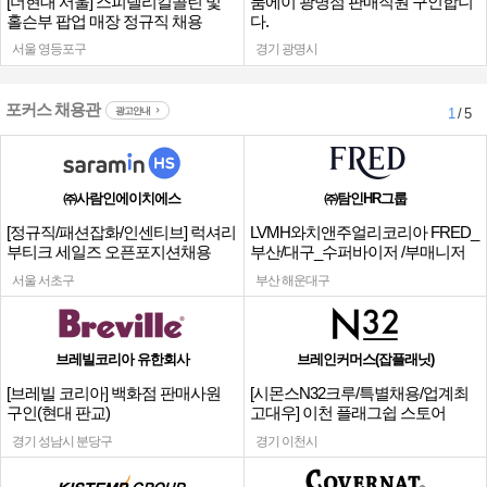
[더현대 서울] 스피넬리킬콜린 및
룸에이 광명점 판매직원 구인합니
홀슨부 팝업 매장 정규직 채용
다.
서울 영등포구
경기 광명시
포커스 채용관
광고안내
1
/ 5
㈜사람인에이치에스
㈜탐인HR그룹
[정규직/패션잡화/인센티브] 럭셔리
LVMH와치앤주얼리코리아 FRED_
부티크 세일즈 오픈포지션채용
부산/대구_수퍼바이저 /부매니저
채용
서울 서초구
부산 해운대구
브레빌코리아 유한회사
브레인커머스(잡플래닛)
[브레빌 코리아] 백화점 판매사원
[시몬스N32크루/특별채용/업계최
구인(현대 판교)
고대우] 이천 플래그쉽 스토어
경기 성남시 분당구
경기 이천시