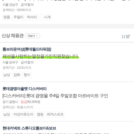
계대전 판매사원 채용
서울 강남구
급여협의
경력8년↑ 09/06까지
명품
주얼리
럭셔리
시계
신상 채용관
더보기
1
/ 17
톰브라운여성(롯데월드타워점)
패션을사랑하는열정을가진직원찾습니다.
서울 송파구
급여협의
경력7년↑ 10/31까지
남성
잡화
향수
롯데광명아울렛 디스커버리
[디스커버리] 롯데 광명몰 주4일 주말포함 아르바이트 구인
경기 광명시
일급
90,000원
경력1년↑ 채용시까지
남성
여성아웃도어
캠핑
레져스포츠
현대커넥트 스튜디오톰보이&보브