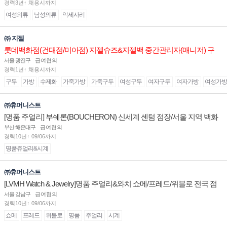
경력3년↑ 채용시까지
여성의류
남성의류
악세사리
㈜ 지젤
롯데백화점(건대점/미아점) 지젤슈즈&지젤백 중간관리자(매니저) 구
인합니다
서울 광진구
급여협의
경력1년↑ 채용시까지
구두
가방
수제화
가죽가방
가죽구두
여성구두
여자구두
여자가방
여성가방
㈜휴머니스트
[명품 주얼리] 부쉐론(BOUCHERON) 신세계 센텀 점장/서울 지역 백화
점 판매사원 채용
부산 해운대구
급여협의
경력10년↑ 09/06까지
명품쥬얼리&시계
㈜휴머니스트
[LVMH Watch & Jewelry]명품 주얼리&와치 쇼메/프레드/위블로 전국 점
장/부점장/판매사원 채용
서울 강남구
급여협의
경력10년↑ 09/06까지
쇼메
프레드
위블로
명품
주얼리
시계