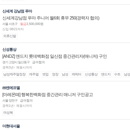
신세계 강남점 푸마
신세계강남점 푸마 주니어 월6회 휴무 250(경력자 협의)
서울 서초구
월급
2,500,000원
신입 08/21까지
의류신발
신성통상
[ANDZ] 앤드지 롯데백화점 일산점 중간관리자(매니저) 구인
경기 고양시 일산동구
급여협의
경력3년↑ 채용시까지
남성캐주얼정장
캐주얼
셋업
정장
남성
캐릭터
신성통상
앤드지
수트
남
㈜엔에프엘
[마레몬떼] 행복한백화점 중간관리 매니저 구인공고
서울 양천구
급여협의
경력1년↑ 채용시까지
여성복
더현대서울