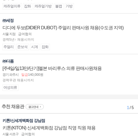
캐쥬얼의류
잡화
캐쥬얼가방
볼캡
가방
㈜세정
디디에 두보(DIDIER DUBOT) 주얼리 판매사원 채용(수도권 지역)
서울 지점
급여협의
경력5년↑ 채용시까지
주얼리
준보석
시계
잡화
㈜다폼
[주4일/일13만/단기]멜본 바리루스 의류 판매사원채용
경기 파주시
일급
140,000원
경력무관 채용시까지
여성의류
추천 채용관
광고안내
1
/ 5
키톤/신세계백화점 강남점
키톤(KITON) 신세계백화점 강남점 직영 직원 채용
서울 서초구
급여협의