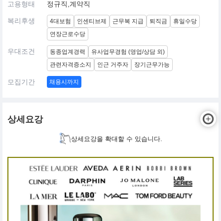
고용형태
정규직,계약직
복리후생
4대보험
인센티브제
근무복 지급
퇴직금
휴일수당
연장근로수당
우대조건
동종업계경력
유사업무경험 (영업/상담 외)
관련자격증소지
인근 거주자
장기근무가능
모집기간
채용시까지
상세요강
상세요강을 확대할 수 있습니다.