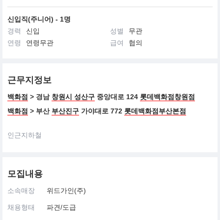
신입직(주니어) - 1명
경력
신입
성별
무관
연령
연령무관
급여
협의
근무지정보
백화점
> 경남
창원시 성산구
중앙대로 124
롯데백화점창원점
백화점
> 부산
부산진구
가야대로 772
롯데백화점부산본점
인근지하철
모집내용
소속매장
위드가인(주)
채용형태
파견/도급