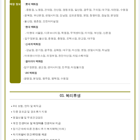
매장 정보
ㆍ롯데 백화점
중동점, 노원점, 건대점, 안산점, 영등포점, 일산점, 광주점, 구리점, 대구점, 대전점, 수원점
-
-
광복점, 부산본점, 센텀시티점, 강남점, 김포공항점, 본점, 청량리점, 잠실점, 분당점
-
울산점, 평촌점, 인천터미널점
ㆍ현대 백화점
더현대 서울점, 디큐브시티점, 목동점, 무역센터점, 미아점, 부산점, 신촌점
-
-
압구정본점, 울산점, 중동점, 충청점, 킨텍스점, 판교점, 대구점
ㆍ신세계 백화점
강남점, 경기점, 광주점, 김해점, 대구점, 마산점, 본점, 센텀시티점, 하남점
-
-
아트앤사이언스점, 의정부점, 천안아산점, 타임스퀘어점
ㆍ갤러리아 백화점
압구정본점, 광교점, 센터시티점, 진주점, 타임월드점
-
ㆍAK 백화점
광명점, 분당점, 원주점, 평택점, 수원점
-
03. 복리후생
4대 보험, 연차 및 퇴직금
각종 경조금 및 경조휴가 지원
명절선물 및 무료건강검진
개인 인센티브 및 매장매출 인센티브 지급
장기근속에 따른 전환시 추가 복지혜택( 아래 )
자기개발비 연간 80만원 제공
연간 360만원 상당 자사제품 및 키트제공