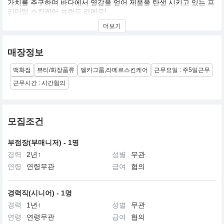
가치를 추구하며 바다에서 영감을 얻어 제품을 탄생 시키고 있는 프
리미엄 스킨케어 브랜드 라메르!
개발자 자신의 화상을 치유하고자 무려 12년동안 연구하여 해양물
더보기
질을 저온 생발효하게 된다.
매장정보
백화점
뷰티/화장품류
엘카그룹,라메르스킨케어
근무요일 : 주5일근무
근무시간 : 시간협의
모집조건
부점장(부매니저) - 1명
경력
2년↑
성별
무관
연령
연령무관
급여
협의
경력직(시니어) - 1명
경력
1년↑
성별
무관
연령
연령무관
급여
협의