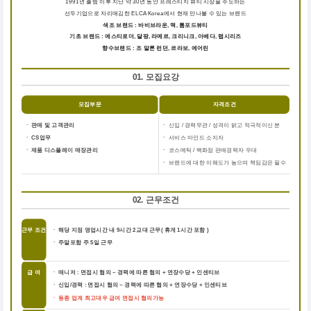
1991년 출범 이후 지난 약 30년 동안 프레스티지 뷰티 시장을 주도하는
선두기업으로 자리매김한 ELCA Korea에서 현재 만나볼 수 있는 브랜드
색조 브랜드 : 바비브라운, 맥, 톰포드뷰티
기초 브랜드 : 에스티로더, 달팡, 라메르, 크리니크, 아베다, 랩시리즈
향수브랜드 : 조 말론 런던, 르라보, 에어린
01. 모집요강
모집부문
자격조건
ㆍ 판매 및 고객관리
ㆍ
신입 / 경력무관 / 성격이 밝고 적극적이신 분
ㆍ CS업무
ㆍ
서비스 마인드 소지자
ㆍ 제품 디스플레이 매장관리
ㆍ
코스메틱 / 백화점 판매경력자 우대
ㆍ
브랜드에 대한 이해도가 높으며 책임감은 필수
02. 근무조건
근무 조건
ㆍ 해당 지점 영업시간 내 9시간 2교대 근무( 휴게 1시간 포함 )
ㆍ 주말포함 주 5일 근무
급 여
ㆍ 매니저 : 면접시 협의 ~ 경력에 따른 협의 + 연장수당 + 인센티브
ㆍ 신입/경력 : 면접시 협의 ~ 경력에 따른 협의 + 연장수당 + 인센티브
ㆍ 동종 업계 최고대우 급여 면접시 협의가능