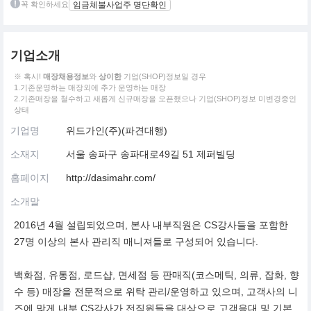
꼭 확인하세요
임금체불사업주 명단확인
기업소개
※ 혹시!
매장채용정보
와
상이한
기업(SHOP)정보일 경우
1.기존운영하는 매장외에 추가 운영하는 매장
2.기존매장을 철수하고 새롭게 신규매장을 오픈했으나 기업(SHOP)정보 미변경중인
상태
기업명
위드가인(주)(파견대행)
소재지
서울 송파구 송파대로49길 51 제퍼빌딩
홈페이지
http://dasimahr.com/
소개말
2016년 4월 설립되었으며, 본사 내부직원은 CS강사들을 포함한
27명 이상의 본사 관리직 매니져들로 구성되어 있습니다.
백화점, 유통점, 로드샵, 면세점 등 판매직(코스메틱, 의류, 잡화, 향
수 등) 매장을 전문적으로 위탁 관리/운영하고 있으며, 고객사의 니
즈에 맞게 내부 CS강사가 전직원들을 대상으로 고객응대 및 기본