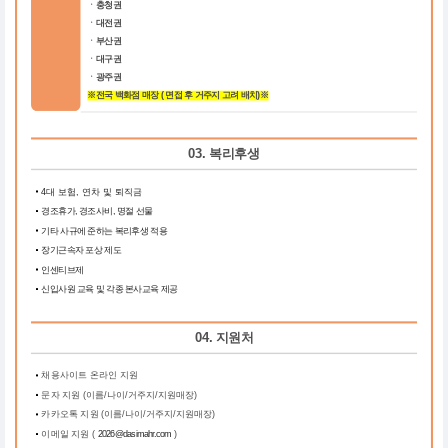
ㆍ충청권
ㆍ대전권
ㆍ부산권
ㆍ대구권
ㆍ광주권
※전국 백화점 매장 ( 면접 후 거주지 고려 배치)※
03. 복리후생
4대 보험, 연차 및 퇴직금
경조휴가, 경조사비, 명절 선물
기타 사규에 준하는 복리후생 적용
장기근속자 포상 제도
인센티브제
신입사원 교육 및 각종 본사교육 제공
04. 지원처
채용사이트 온라인 지원
문자 지원 (이름/나이/거주지/지원매장)
카카오톡 지원 (이름/나이/거주지/지원매장)
이메일 지원 (
2026@dasimahr.com
)