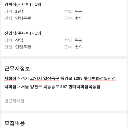
경력직(시니어) - 1명
경력
1년↑
성별
무관
연령
연령무관
급여
협의
신입직(주니어) - 1명
경력
신입
성별
무관
연령
연령무관
급여
협의
근무지정보
백화점
> 경기
고양시 일산동구
중앙로 1283
롯데백화점일산점
백화점
> 서울
양천구
목동동로 257
현대백화점목동점
인근지하철
모집내용