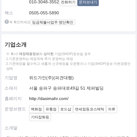
010-3048-3552
전화하기
문자보내기
팩스
0505-055-5890
꼭 확인하세요
임금체불사업주 명단확인
기업소개
※ 혹시!
매장채용정보
와
상이한
기업(SHOP)정보일 경우
1.기존운영하는 매장외에 추가 운영하는 매장
2.기존매장을 철수하고 새롭게 신규매장을 오픈했으나 기업(SHOP)정보 미변경중인
상태
기업명
위드가인(주)(파견대행)
소재지
서울 송파구 송파대로49길 51 제퍼빌딩
홈페이지
http://dasimahr.com/
운영브랜드
백화점
유통점
로드샵
면세점등코스메틱
의류
기타잡화등
소개말