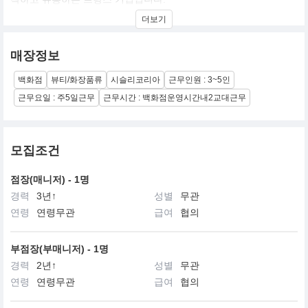
더보기
창업자인 도르나노 가족은 3 대에 걸쳐 화장품을 전문적으로 개발하
였으며, 세계적으로 유명한 여러 브랜드의 개발에도 참여하였습니
다.
매장정보
위베르 도르나노 백작이 시슬리를 창립한 1976년만 하여도, 유럽인
백화점
뷰티/화장품류
시슬리코리아
근무인원 : 3~5인
들에게 아로마테라피와 휘또테라피는 생소한 것이었습니다. 식물성
활성 성분과 에센셜 오일을 화장품에 사용하는 것은 그 자체만으로
근무요일 : 주5일근무
근무시간 : 백화점운영시간내2교대근무
어려운 시도이면서 굉장히 독창적인 발상이었습니다.
위베르 도르나노 백작은 숨을 쉬고, 먹고, 치유하는 인간의 삶이 식
물에 밀접히 연관되어 있음을 깨닫게 되었습니다. 또한 식물학 연구
모집조건
분야가 매우 광범위하기에(지구에 서식하는 식물은 약 800,000개에
이름) 식물의 치유 효과 또한 다양하고 효과적인 것을 알게 됩니다.
점장(매니저) - 1명
경력
3년↑
성별
무관
그는 화장품 업계에서 진정한 개척자로서, 자신의 노하우와 식물화
장품학 연구를 발전시키기 위해 전문적 지식에 엄격한 연구법을 접
연령
연령무관
급여
협의
목시킵니다
부점장(부매니저) - 1명
경력
2년↑
성별
무관
연령
연령무관
급여
협의