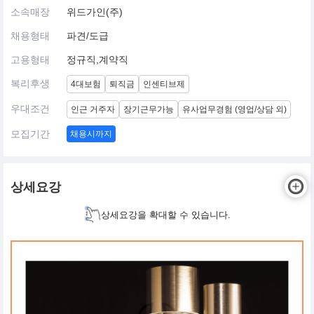
소속매장
위드가인(주)
채용형태
파견/도급
고용형태
정규직,계약직
복리후생
4대보험
퇴직금
인센티브제
우대조건
인근 거주자
장기근무가능
유사업무경험 (영업/상담 외)
모집기간
채용시까지
상세요강
상세요강을 확대할 수 있습니다.