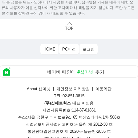
※ 본 정보는 위드가인(주) 에서 제공한 자료이며, 샵마넷은 기재된 내용에 대한 오
류와 사용자가 이를 신뢰하여 취한 조치에 대해 책임을 지지 않습니다. 또한 누구든
본 정보를 샵마넷 동의 없이 재 배포 할 수 없습니다.
HOME
PC버전
로그인
네이버 메인에
#샵마넷
추가
About 샵마넷
|
개인정보 처리방침
|
이용약관
TEL:02-851-0815
(주)샵네트웍스
대표 이인용
사업자등록번호:114-87-01861
주소:서울 금천구 디지털로9길 65 백상스타타워1차 508호
직업정보제공사업신고번호:
서울청 제 2012-30 호
통신판매업신고번호:
제 2020-서울금천-2036 호