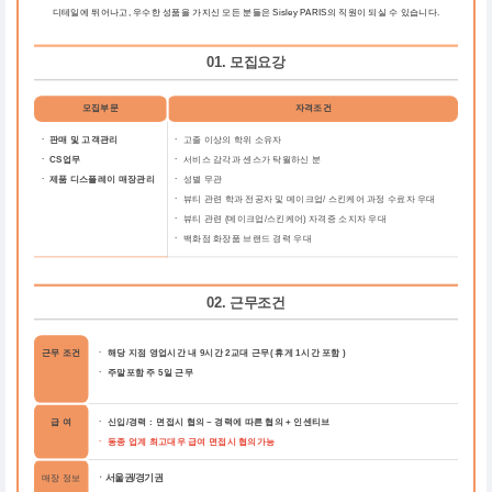
디테일에 뛰어나고, 우수한 성품을 가지신 모든 분들은 Sisley PARIS의 직원이 되실 수 있습니다.
01. 모집요강
모집부문
자격조건
ㆍ 판매 및 고객관리
ㆍ
고졸 이상의 학위 소유자
ㆍ CS업무
ㆍ
서비스 감각과 센스가 탁월하신 분
ㆍ 제품 디스플레이 매장관리
ㆍ
성별 무관
ㆍ
뷰티 관련 학과 전공자 및 메이크업/ 스킨케어 과정 수료자 우대
ㆍ
뷰티 관련 (메이크업/스킨케어) 자격증 소지자 우대
ㆍ
백화점 화장품 브랜드 경력 우대
02. 근무조건
근무 조건
ㆍ 해당 지점 영업시간 내 9시간 2교대 근무( 휴게 1시간 포함 )
ㆍ 주말포함 주 5일 근무
급 여
ㆍ 신입/경력 : 면접시 협의 ~ 경력에 따른 협의
+ 인센티브
ㆍ 동종 업계 최고대우 급여 면접시 협의가능
매장 정보
ㆍ서울권/경기권