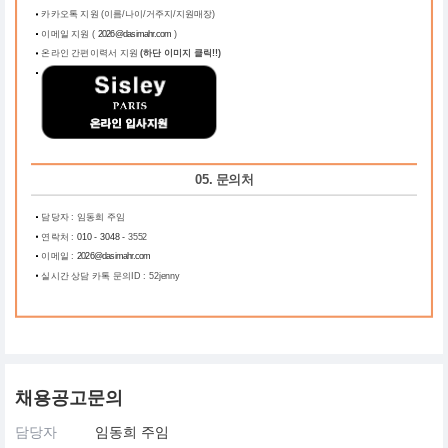
카카오톡 지원 (이름/나이/거주지/지원매장)
이메일 지원 (
2026@dasimahr.com
)
온라인 간편이력서 지원
(하단 이미지 클릭!!)
05. 문의처
담당자 : 임동희 주임
연락처 :
010 - 3048 -
3552
이메일 :
2026@dasimahr.com
실시간 상담 카톡 문의ID : 52jenny
채용공고문의
담당자
임동희 주임