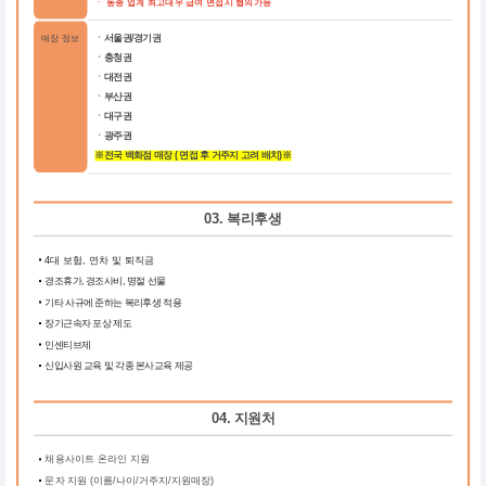
ㆍ 동종 업계 최고대우 급여 면접시 협의가능
매장 정보
ㆍ서울권/경기권
ㆍ충청권
ㆍ대전권
ㆍ부산권
ㆍ대구권
ㆍ광주권
※전국 백화점 매장 ( 면접 후 거주지 고려 배치)※
03. 복리후생
4대 보험, 연차 및 퇴직금
경조휴가, 경조사비, 명절 선물
기타 사규에 준하는 복리후생 적용
장기근속자 포상 제도
인센티브제
신입사원 교육 및 각종 본사교육 제공
04. 지원처
채용사이트 온라인 지원
문자 지원 (이름/나이/거주지/지원매장)