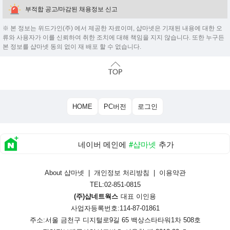
부적합 공고/마감된 채용정보 신고
※ 본 정보는 위드가인(주) 에서 제공한 자료이며, 샵마넷은 기재된 내용에 대한 오
류와 사용자가 이를 신뢰하여 취한 조치에 대해 책임을 지지 않습니다. 또한 누구든
본 정보를 샵마넷 동의 없이 재 배포 할 수 없습니다.
HOME
PC버전
로그인
네이버 메인에
#샵마넷
추가
About 샵마넷
|
개인정보 처리방침
|
이용약관
TEL:02-851-0815
(주)샵네트웍스
대표 이인용
사업자등록번호:114-87-01861
주소:서울 금천구 디지털로9길 65 백상스타타워1차 508호