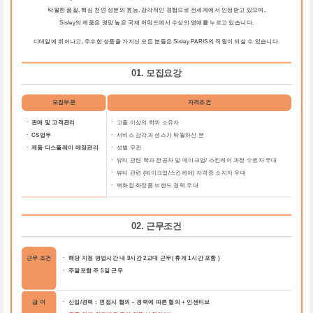
탁월한 품질, 핵심 천연 성분의 효능, 감각적인 경험으로 전세계에서 인정받고 있으며,
Sisley의 제품은 명망 높은 국제 어워드에서 수상의 영애를 누르고 있습니다.
디테일에 뛰어나고, 우수한 성품을 가지신 모든 분들은 Sisley PARIS의 직원이 되실 수 있습니다.
01. 모집요강
모집부문
자격조건
ㆍ 판매 및 고객관리
ㆍ
고졸 이상의 학위 소유자
ㆍ CS업무
ㆍ
서비스 감각과 센스가 탁월하신 분
ㆍ 제품 디스플레이 매장관리
ㆍ
성별 무관
ㆍ
뷰티 관련 학과 전공자 및 메이크업/ 스킨케어 과정 수료자 우대
ㆍ
뷰티 관련 (메이크업/스킨케어) 자격증 소지자 우대
ㆍ
백화점 화장품 브랜드 경력 우대
02. 근무조건
근무 조건
ㆍ 해당 지점 영업시간 내 9시간 2교대 근무( 휴게 1시간 포함 )
ㆍ 주말포함 주 5일 근무
급 여
ㆍ 신입/경력 : 면접시 협의 ~ 경력에 따른 협의
+ 인센티브