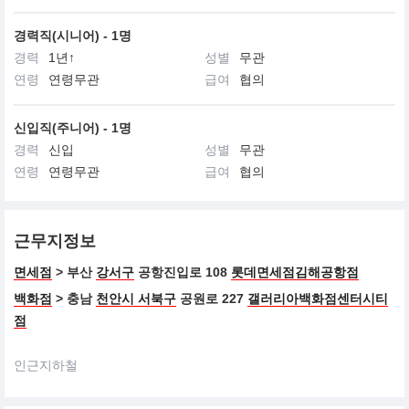
경력직(시니어) - 1명
경력
1년↑
성별
무관
연령
연령무관
급여
협의
신입직(주니어) - 1명
경력
신입
성별
무관
연령
연령무관
급여
협의
근무지정보
면세점
> 부산
강서구
공항진입로 108
롯데면세점김해공항점
백화점
> 충남
천안시 서북구
공원로 227
갤러리아백화점센터시티
점
인근지하철