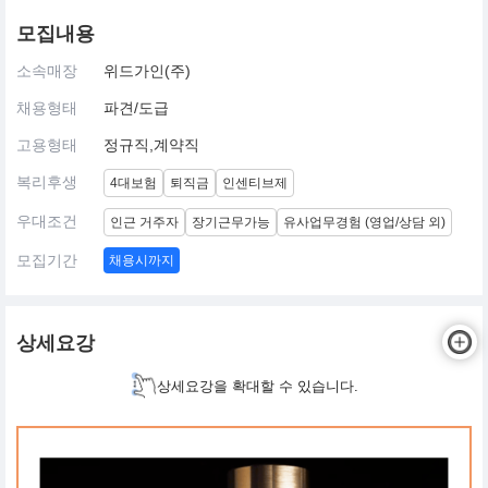
모집내용
소속매장
위드가인(주)
채용형태
파견/도급
고용형태
정규직,계약직
복리후생
4대보험
퇴직금
인센티브제
우대조건
인근 거주자
장기근무가능
유사업무경험 (영업/상담 외)
모집기간
채용시까지
상세요강
상세요강을 확대할 수 있습니다.