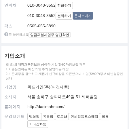
연락처
010-3048-3552
전화하기
010-3048-3552
전화하기
문자보내기
팩스
0505-055-5890
꼭 확인하세요
임금체불사업주 명단확인
기업소개
※ 혹시!
매장채용정보
와
상이한
기업(SHOP)정보일 경우
1.기존운영하는 매장외에 추가 운영하는 매장
2.기존매장을 철수하고 새롭게 신규매장을 오픈했으나 기업(SHOP)정보 미변경중인
상태
기업명
위드가인(주)(파견대행)
소재지
서울 송파구 송파대로49길 51 제퍼빌딩
홈페이지
http://dasimahr.com/
운영브랜드
백화점
유통점
로드샵
면세점등코스메틱
의류
기타잡화등