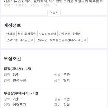
시슬리는 스킨케어, 보디케어, 메이크업 그리고 최고급의 향수를 제
작하고 유통하는 프랑스 기업입니다.
더보기
창업자인 도르나노 가족은 3 대에 걸쳐 화장품을 전문적으로 개발하
였으며, 세계적으로 유명한 여러 브랜드의 개발에도 참여하였습니
다.
매장정보
위베르 도르나노 백작이 시슬리를 창립한 1976년만 하여도, 유럽인
면세점
뷰티/화장품류
시슬리코리아
근무인원 : 3~5인
들에게 아로마테라피와 휘또테라피는 생소한 것이었습니다. 식물성
활성 성분과 에센셜 오일을 화장품에 사용하는 것은 그 자체만으로
근무요일 : 주5일근무
근무시간 : 백화점운영시간내2교대근무
어려운 시도이면서 굉장히 독창적인 발상이었습니다.
위베르 도르나노 백작은 숨을 쉬고, 먹고, 치유하는 인간의 삶이 식
물에 밀접히 연관되어 있음을 깨닫게 되었습니다. 또한 식물학 연구
모집조건
분야가 매우 광범위하기에(지구에 서식하는 식물은 약 800,000개에
이름) 식물의 치유 효과 또한 다양하고 효과적인 것을 알게 됩니다.
점장(매니저) - 1명
경력
3년↑
성별
무관
그는 화장품 업계에서 진정한 개척자로서, 자신의 노하우와 식물화
장품학 연구를 발전시키기 위해 전문적 지식에 엄격한 연구법을 접
연령
연령무관
급여
협의
목시킵니다
부점장(부매니저) - 1명
경력
2년↑
성별
무관
연령
연령무관
급여
협의