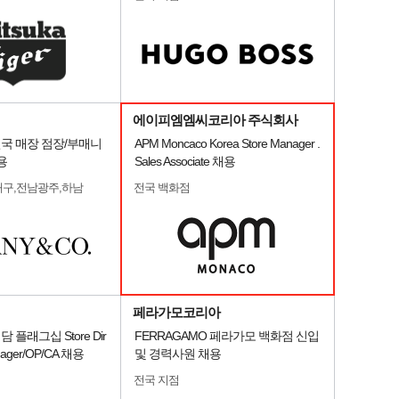
에이피엠엠씨코리아 주식회사
o.] 전국 매장 점장/부매니
APM Moncaco Korea Store Manager .
용
Sales Associate 채용
대구,전남광주,하남
전국 백화점
페라가모코리아
] 청담 플래그십 Store Dir
FERRAGAMO 페라가모 백화점 신입
nager/OP/CA 채용
및 경력사원 채용
전국 지점