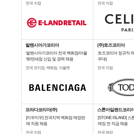
전국 지점
전국 지점
발렌시아가코리아
(주)토즈코리아
발렌시아가코리아 전국 백화점/아울
토즈코리아 정규직 채
렛/면세점 신입 및 경력 채용
우대)
전국 전지점, 백화점, 아울렛
전국 지점
프라다코리아(주)
스톤아일랜드코리
[미우미우] 전국지역 백화점 매장판
[STONE ISLAND]
매 직원 채용
매장 전 직급 채용
전국 지점
전국 매장