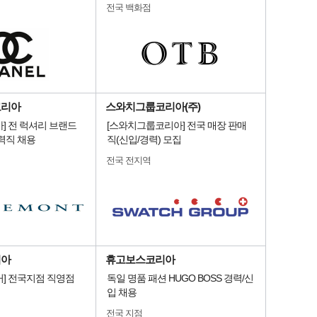
전국 백화점
코리아
스와치그룹코리아(주)
] 전 럭셔리 브랜드
[스와치그룹코리아] 전국 매장 판매
력직 채용
직(신입/경력) 모집
전국 전지역
리아
휴고보스코리아
] 전국지점 직영점
독일 명품 패션 HUGO BOSS 경력/신
입 채용
전국 지점