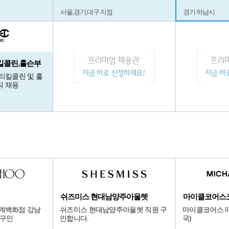
서울,경기,대구 지점
경기 하남시
킬콜린,홀슨부
넬리킬콜린 및 홀
직 채용
쉬즈미스 현대남양주아울렛
마이클코어스
신세계백화점 강남
쉬즈미스 현대남양주아울렛 직원 구
마이클코어스 매
 구인
인합니다.
국)