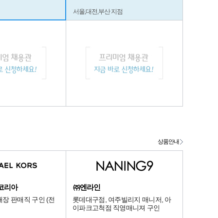
서울,대전,부산 지점
상품안내
코리아
㈜엔라인
장 판매직 구인 (전
롯데대구점, 여주빌리지 매니저, 아
이파크고척점 직영매니져 구인