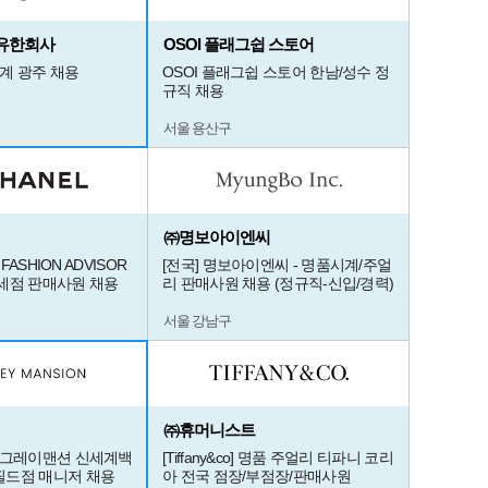
유한회사
OSOI 플래그쉽 스토어
세계 광주 채용
OSOI 플래그쉽 스토어 한남/성수 정
규직 채용
서울 용산구
㈜명보아이엔씨
 FASHION ADVISOR
[전국] 명보아이엔씨 - 명품시계/주얼
세점 판매사원 채용
리 판매사원 채용 (정규직-신입/경력)
서울 강남구
㈜휴머니스트
 그레이맨션 신세계백
[Tiffany&co] 명품 주얼리 티파니 코리
필드점 매니저 채용
아 전국 점장/부점장/판매사원