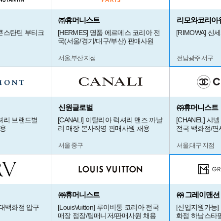
㈜휴머니스트
리모와코리아
 콘스탄틴 부티크
[HERMES] 명품 에르메스 코리아 전
[RIMOWA] 신
국(서울/경기/대구/부산) 판매사원
서울,부산 지점
전남광주 서구
신원글로벌
㈜휴머니스트
셔리 브랜드별
[CANALI] 이탈리아 럭셔리 맨즈 까날
[CHANEL] 샤넬
채용
리 매장 본사직영 판매사원 채용
전국 백화점/면
서울 중구
서울,대구 지점
㈜휴머니스트
㈜ 그레이맨션
현대백화점 압구
[LouisVuitton] 루이비통 코리아 전국
[신입지원가능]
매장 점장/팀매니저/판매사원 채용
화점 하남스타