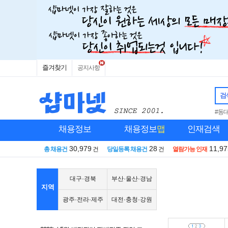
즐겨찾기
공지사항
검
#동
채용정보
채용정보
맵
인재검색
30,979
28
11,97
총 채용건
건
당일등록 채용건
건
열람가능 인재
대구·경북
부산·울산·경남
지역
광주·전라·제주
대전·충청·강원