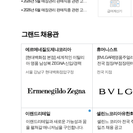
• 2026년 5월 매장관리 판매직종 관련 고용동향
• 2026년 6월 매장관리 판매직종 관련 고용동향
급여계산기
• 2026년 07월 샵토크 게시판 이벤트 당첨자발표
• 2026년 6월 샵마넷 파견 및 채용대행업체 인기순위 TOP 10
그랜드 채용관
• 전문부스채용관 배너 이미지 업데이트 안내
에르메네질도제냐코리아
휴머니스트
[현대백화점 본점] 세계적인 이탈리
[BVLGARI]명품주
아 명품 남성복 ZEGNA 신입/경력
전국 점장/부점장/판
서울 강남구 현대백화점압구정
전국 지점
이랜드리테일
셀린느코리아유한
이랜드리테일과 새로운 가능성과 꿈
셀린느 코리아 전국 
을 펼쳐갈 매니저님을 구인합니다.
일즈 채용 공고