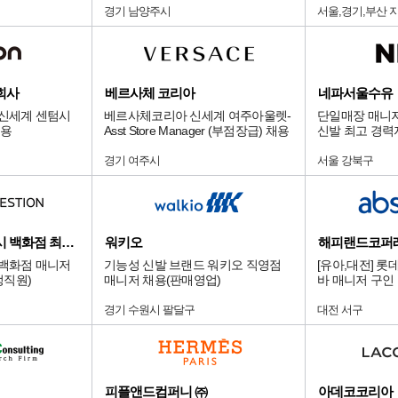
경기 남양주시
서울,경기,부산 
회사
베르사체 코리아
네파서울수유
 신세계 센텀시
베르사체코리아 신세계 여주아울렛-
단일매장 매니저
채용
Asst Store Manager (부점장급) 채용
신발 최고 경력
다.
경기 여주시
서울 강북구
디앤드퀘스천/서울시 백화점 최상급 점
워키오
해피랜드코퍼
 백화점 매니저
기능성 신발 브랜드 워키오 직영점
[유아,대전] 
정직원)
매니저 채용(판매영업)
바 매니저 구인
경기 수원시 팔달구
대전 서구
피플앤드컴퍼니 ㈜
아데코코리아