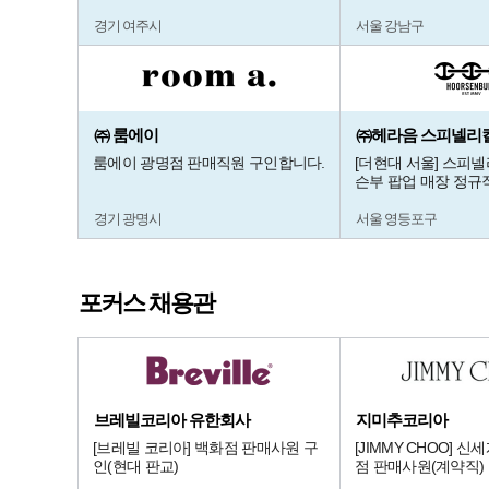
경기 여주시
서울 강남구
㈜ 룸에이
㈜헤라음 스피넬리
룸에이 광명점 판매직원 구인합니다.
[더현대 서울] 스피
슨부 팝업 매장 정규
경기 광명시
서울 영등포구
포커스 채용관
브레빌코리아 유한회사
지미추코리아
[브레빌 코리아] 백화점 판매사원 구
[JIMMY CHOO] 
인(현대 판교)
점 판매사원(계약직)