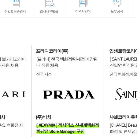
취업활동증명서
입사서류발급
이력서양식
노무상식
프라다코리아(주)
입생로랑코리
얼리 불가리코리아
[프라다] 전국 백화점/면세점 매장판
[ SAINT LAUR
매사원 채용
매 직원 채용
신입/경력직원
전국 지점
전국 백화점,아
회사
(주)비치
샤넬코리아유
주요 백화점 세
[ XEXYMIX ] 젝시믹스 신세계백화점
[CHANEL] Beauty
하남점 Store Manager 구인
화점 및 면세점