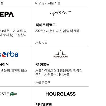
지점
대구,경기,서울 지점
라이프레코드
 (아웃도어 의류 및
2026년 시현하다 신입/경력 채용
자 우대함) 모집합니
서울 지점
레이션
㈜ 한복남
롯데백화점 대전점 압소
서울 ] 한복체험매장영업팀 정규직
구인 - 사원급 ~ 매니저급
서울 종로구
제니엘휴먼