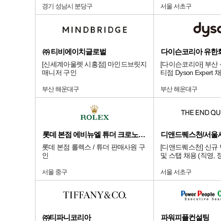
경기 성남시 분당구
서울 서초구
㈜ 티비에이치글로벌
다이슨코리아 유한
[신세계아울렛 시흥점] 마인드브릿지
[다이슨코리아] 부산
매니저 구인
티점 Dyson Expert 
부산 해운대구
부산 해운대구
롯데 본점 에비뉴엘 튜더 크로노다임
롯데 본점 롤렉스 / 튜더 판매사원 구
[디앤드퀘스천] 신규
인
및 스탭 채용 (직영, 
서울 중구
서울 서초구
㈜티파니코리아
파워피플컨설팅