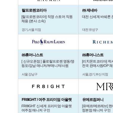
랄프로렌코리아
㈜ 제네바
[랄프로렌코리아] 직영 스토어 직원
대전 신세계 바쉐론
채용 (본사 소속)
경기,서울 지점
대전 유성구
㈜휴머니스트
㈜휴머니스트
[ 신규오픈점 ] 폴로랄프로렌 명동/영
[리치몬트코리아] 럭
등포/강남 매니저/부매니저/사원
전국 판매사원/OP 
서울 강남구
서울,경기,부산 지점
FR8IGHT / 여주 프리미엄 아울렛
유메르컴퍼니
FR8IGHT 신세계 프리미엄 아울렛
[유메르/메르레브] 
여주점 매니저 구인
정본점 매니저 구인