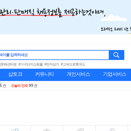
색어를 입력하세요
대문패션타운
#가구단지쇼핑몰
#전자상가
#고속도로휴게소
샵토크
커뮤니티
개인서비스
기업서비스
5
99
건
오늘의 인재
건