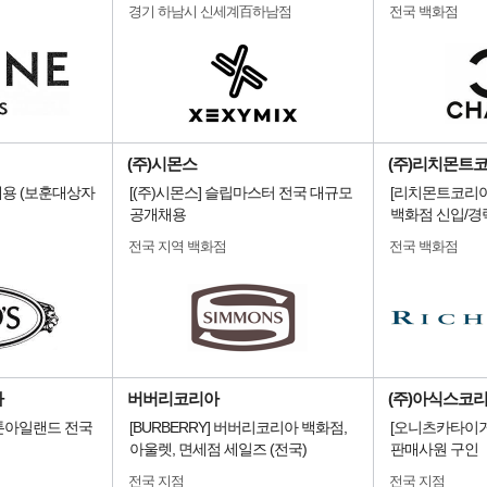
경기 하남시 신세계百하남점
전국 백화점
(주)시몬스
(주)리치몬트
용 (보훈대상자
[(주)시몬스] 슬립마스터 전국 대규모
[리치몬트코리아
공개채용
백화점 신입/경
전국 지역 백화점
전국 백화점
아
버버리코리아
(주)아식스코
 스톤아일랜드 전국
[BURBERRY] 버버리코리아 백화점,
[오니츠카타이거
아울렛, 면세점 세일즈 (전국)
판매사원 구인
전국 지점
전국 지점