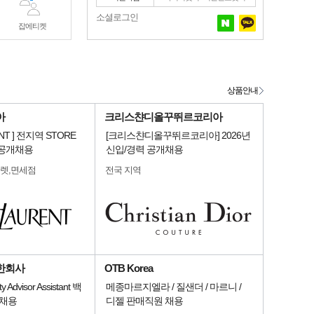
소셜로그인
잡에티켓
상품안내
아
크리스챤디올꾸뛰르코리아
ENT ] 전지역 STORE
[크리스챤디올꾸뛰르코리아] 2026년
 공개채용
신입/경력 공개채용
울렛,면세점
전국 지역
한회사
OTB Korea
 Advisor Assistant 백
메종마르지엘라 / 질샌더 / 마르니 /
 채용
디젤 판매직원 채용