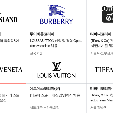
아
루이비통코리아
티파니코리아
역 백화점&아
LOUIS VUITTON 신입 및 경력 Opera
[Tiffany & C
용
tions Associate 채용
저/판매사원 채
전국 지점
서울,대전,부산,
에르메스코리아(유)
티파니코리아
점 불가리 스토
[에르메스코리아] 신입/경력직 채용
[Tiffany & Co.
R 모집
ector/Team Ma
서울,대구,부산 백화점
서울 강남구