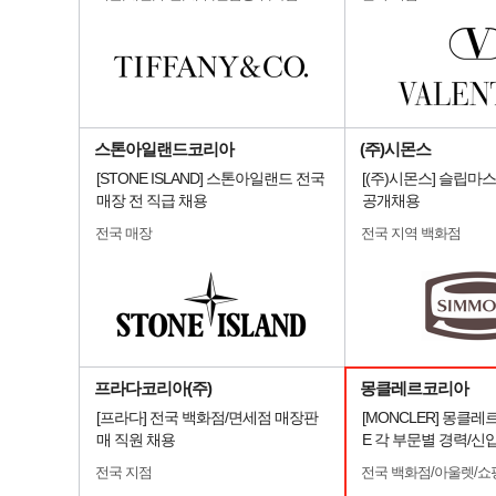
스톤아일랜드코리아
(주)시몬스
[STONE ISLAND] 스톤아일랜드 전국
[(주)시몬스] 슬립마
매장 전 직급 채용
공개채용
전국 매장
전국 지역 백화점
프라다코리아(주)
몽클레르코리아
[프라다] 전국 백화점/면세점 매장판
[MONCLER] 몽클레
매 직원 채용
E 각 부문별 경력/신
전국 지점
전국 백화점/아울렛/쇼