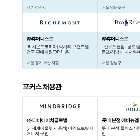
경기 여주시
서울 영등포구
㈜휴머니스트
㈜휴머니스트
[리치몬트코리아] 럭셔리 브랜드별
[ 신규오픈점 ] 폴로
전국 판매사원/OP 채용
등포/강남 매니저/부
서울,경기,부산 지점
서울 강남구
포커스 채용관
㈜ 티비에이치글로벌
[신세계아울렛 시흥점] 마인드브릿지
롯데 본점 롤렉스 / 
매니저 구인
인