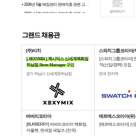
• 2026년 5월 매장관리 판매직종 관련 고용동향
• 2026년 6월 매장관리 판매직종 관련 고용동향
급여계산기
• 2026년 07월 샵토크 게시판 이벤트 당첨자발표
• 2026년 6월 샵마넷 파견 및 채용대행업체 인기순위 TOP 10
그랜드 채용관
• 전문부스채용관 배너 이미지 업데이트 안내
(주)비치
스와치그룹코리아(주
[ XEXYMIX ] 젝시믹스 신세계백화점
[스와치그룹코리아] 
하남점 Store Manager 구인
직(신입/경력) 모집
경기 하남시 신세계百하남점
전국 전지역
버버리코리아
에르메스코리아(유)
[BURBERRY] 버버리코리아 백화점,
[에르메스코리아] 신
아울렛, 면세점 세일즈 (전국)