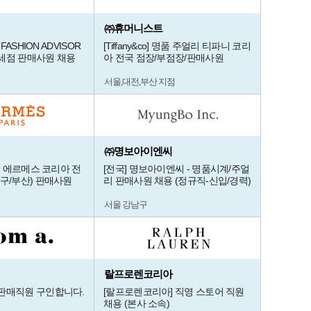
㈜휴머니스트
 FASHION ADVISOR
[Tiffany&co] 명품 주얼리 티파니 코리
세점 판매사원 채용
아 전국 점장/부점장/판매사원
서울,대전,부산 지점
㈜명보아이엔씨
명품 에르메스 코리아 전
[전국] 명보아이엔씨 - 명품시계/주얼
대구/부산) 판매사원
리 판매사원 채용 (정규직-신입/경력)
서울 강남구
랄프로렌코리아
판매직원 구인합니다.
[랄프로렌코리아] 직영 스토어 직원
채용 (본사 소속)