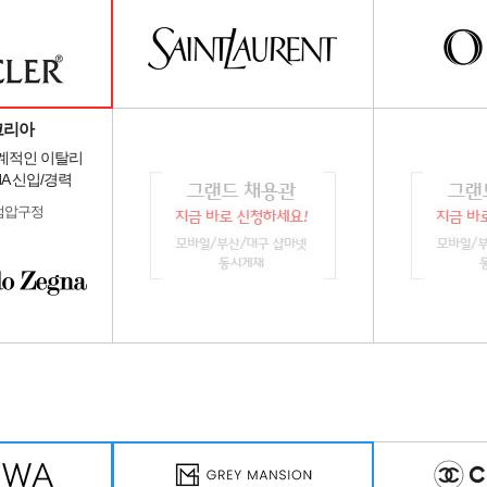
코리아
세계적인 이탈리
NA 신입/경력
점압구정