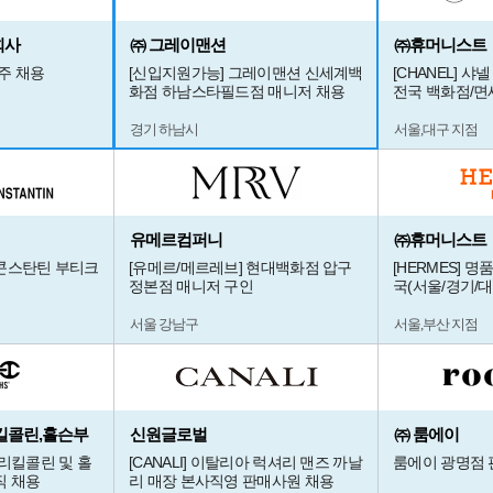
회사
㈜ 그레이맨션
㈜휴머니스트
광주 채용
[신입지원가능] 그레이맨션 신세계백
[CHANEL] 샤넬
화점 하남스타필드점 매니저 채용
전국 백화점/면
경기 하남시
서울,대구 지점
유메르컴퍼니
㈜휴머니스트
 콘스탄틴 부티크
[유메르/메르레브] 현대백화점 압구
[HERMES] 
정본점 매니저 구인
국(서울/경기/
서울 강남구
서울,부산 지점
킬콜린,홀슨부
신원글로벌
㈜ 룸에이
넬리킬콜린 및 홀
[CANALI] 이탈리아 럭셔리 맨즈 까날
룸에이 광명점 
직 채용
리 매장 본사직영 판매사원 채용