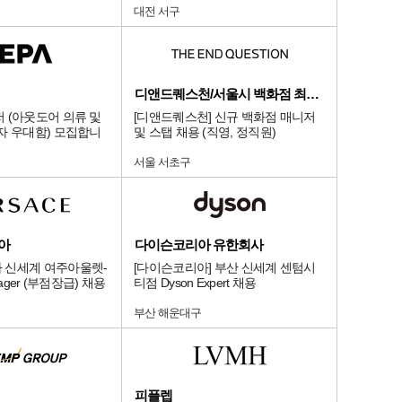
대전 서구
디앤드퀘스천/서울시 백화점 최상급 점
 (아웃도어 의류 및
[디앤드퀘스천] 신규 백화점 매니저
자 우대함) 모집합니
및 스탭 채용 (직영, 정직원)
서울 서초구
아
다이슨코리아 유한회사
 신세계 여주아울렛-
[다이슨코리아] 부산 신세계 센텀시
anager (부점장급) 채용
티점 Dyson Expert 채용
부산 해운대구
피플렙