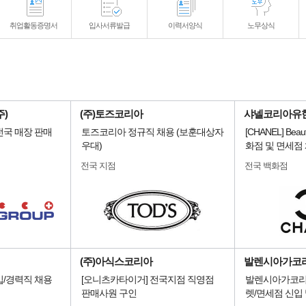
취업활동증명서
입사서류발급
이력서양식
노무상식
)
(주)토즈코리아
샤넬코리아유
전국 매장 판매
토즈코리아 정규직 채용 (보훈대상자
[CHANEL] Beauty
우대)
화점 및 면세점
전국 지점
전국 백화점
(주)아식스코리아
발렌시아가코
입/경력직 채용
[오니츠카타이거] 전국지점 직영점
발렌시아가코리
판매사원 구인
렛/면세점 신입 