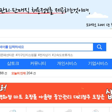
색어를 입력하세요
대문패션타운
#가구단지쇼핑몰
#전자상가
#고속도로휴게소
샵토크
커뮤니티
개인서비스
기업서비스
988
204
건
오늘의 인재
건