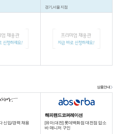
경기,서울 지점
상품안내
해피랜드코퍼레이션
다 신입/경력 채용
[유아,대전] 롯데백화점 대전점 압소
바 매니저 구인