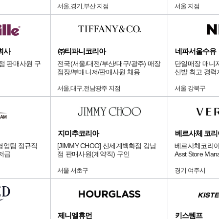
서울,경기,부산 지점
서울 지점
회사
㈜티파니코리아
네파서울수유
화점 판매사원 구
전국(서울/대전/부산/대구/광주) 매장
단일매장 매니저
점장/부매니저/판매사원 채용
신발 최고 경력
다.
서울,대구,전남광주 지점
서울 강북구
지미추코리아
베르사체 코리
영업팀 정규직
[JIMMY CHOO] 신세계백화점 강남
베르사체코리아
니저급
점 판매사원(계약직) 구인
Asst Store M
서울 서초구
경기 여주시
제니엘휴먼
키스템프