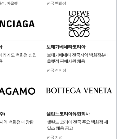
화점, 아울렛
전국 백화점
아
보테가베네타코리아
 페라가모 백화점 신입
보테가베네타 전국지역 백화점&아
용
울렛점 판매사원 채용
전국 전지점
주)
셀린느코리아유한회사
국지역 백화점 매장판
셀린느 코리아 전국 주요 백화점 세
일즈 채용 공고
전국 지점