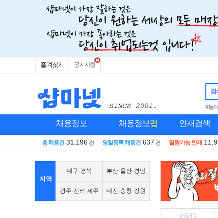
즐겨찾기
공지사항
검
#동
채용정보
채용정보
맵
인재검색
31,196
637
11,
총 채용건
건
당일등록 채용건
건
열람가능 인재
대구·경북
부산·울산·경남
지역
광주·전라·제주
대전·충청·강원