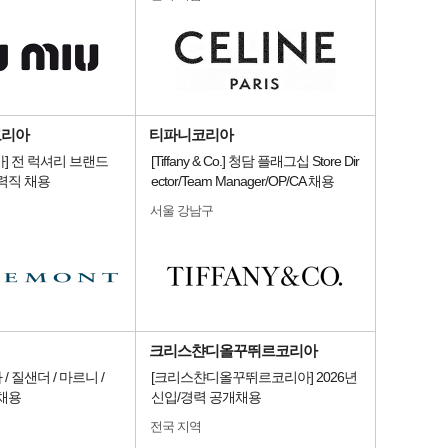
코리아
티파니코리아
] 전 럭셔리 브랜드
[Tiffany & Co.] 청담 플래그십 Store Dir
력직 채용
ector/Team Manager/OP/CA 채용
서울 강남구
크리스챤디올꾸뛰르코리아
 질샌더 / 마르니 /
[크리스챤디올꾸뛰르코리아] 2026년
채용
신입/경력 공개채용
전국 지역