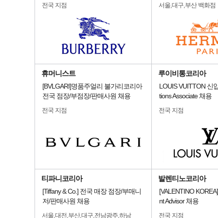
전국 지점
서울,대구,부산 백화점
휴머니스트
루이비통코리아
[BVLGARI]명품주얼리 불가리코리아
LOUIS VUITTON 신
전국 점장/부점장/판매사원 채용
tions Associate 채용
전국 지점
전국 지점
티파니코리아
발렌티노코리아
[Tiffany & Co.] 전국 매장 점장/부매니
[VALENTINO KOREA
저/판매사원 채용
nt Advisor 채용
서울,대전,부산,대구,전남광주,하남
전국 지점