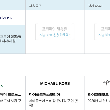
서울 중구
경기 광명시
랄프로렌 명동/영
매니저/사원
롯데 본점 에비뉴엘 튜더 크로노다임
마이클코어스코리아
라이프레코드
튜더 판매사원 구
마이클코어스 매장 판매직 구인 (전
2026년 시현하
국)