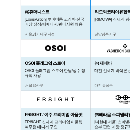
㈜휴머니스트
리모와코리아유한
[LouisVuitton] 루이비통 코리아 전국
[RIMOWA] 신세계 
매장 점장/팀매니저/판매사원 채용
서울,경기,대구 지점
전남광주 서구
OSOI 플래그쉽 스토어
㈜ 제네바
OSOI 플래그쉽 스토어 한남/성수 정
대전 신세계 바쉐론
규직 채용
서울 용산구
대전 유성구
FR8IGHT / 여주 프리미엄 아울렛
㈜헤라음 스피넬리
FR8IGHT 신세계 프리미엄 아울렛
[더현대 서울] 스피
여주점 매니저 구인
슨부 팝업 매장 정규