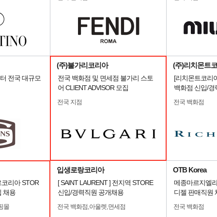
(주)불가리코리아
(주)리치몬트
스터 전국 대규모
전국 백화점 및 면세점 불가리 스토
[리치몬트코리아
어 CLIENT ADVISOR 모집
백화점 신입/경
전국 지점
전국 백화점
입생로랑코리아
OTB Korea
르코리아 STOR
[ SAINT LAURENT ] 전지역 STORE
메종마르지엘라 /
입 채용
신입/경력직원 공개채용
디젤 판매직원 
핑몰
전국 백화점,아울렛,면세점
전국 백화점