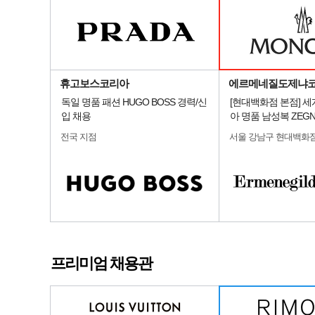
휴고보스코리아
에르메네질도제냐
독일 명품 패션 HUGO BOSS 경력/신
[현대백화점 본점] 
입 채용
아 명품 남성복 ZEG
전국 지점
서울 강남구 현대백화
프리미엄 채용관