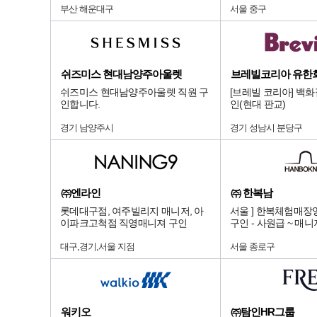
부산 해운대구
서울 중구
쉬즈미스 현대남양주아울렛
브레빌코리아 유한
쉬즈미스 현대남양주아울렛 직원 구
[브레빌 코리아] 백
인합니다.
인(현대 판교)
경기 남양주시
경기 성남시 분당구
㈜엔라인
㈜ 한복남
롯데대구점, 여주빌리지 매니저, 아
서울 ] 한복체험매장
이파크고척점 직영매니져 구인
구인 - 사원급 ~ 매
대구,경기,서울 지점
서울 종로구
워키오
㈜탐인HR그룹