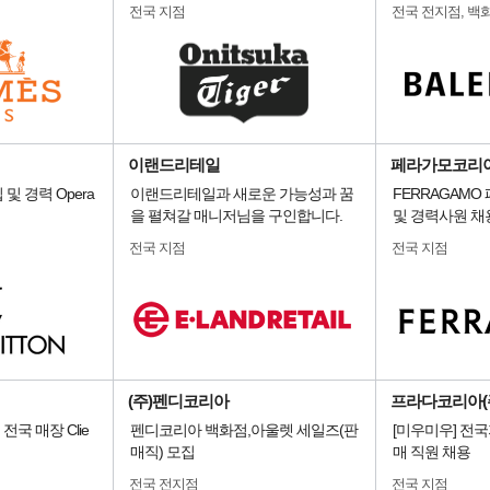
전국 지점
전국 전지점, 백
이랜드리테일
페라가모코리
입 및 경력 Opera
이랜드리테일과 새로운 가능성과 꿈
FERRAGAMO
을 펼쳐갈 매니저님을 구인합니다.
및 경력사원 채
전국 지점
전국 지점
(주)펜디코리아
프라다코리아(
] 전국 매장 Clie
펜디코리아 백화점,아울렛 세일즈(판
[미우미우] 전
매직) 모집
매 직원 채용
전국 전지점
전국 지점