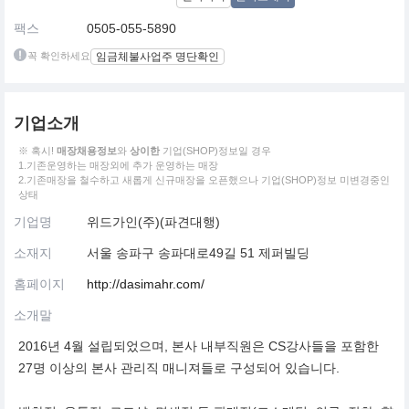
팩스
0505-055-5890
꼭 확인하세요
임금체불사업주 명단확인
기업소개
※ 혹시!
매장채용정보
와
상이한
기업(SHOP)정보일 경우
1.기존운영하는 매장외에 추가 운영하는 매장
2.기존매장을 철수하고 새롭게 신규매장을 오픈했으나 기업(SHOP)정보 미변경중인
상태
기업명
위드가인(주)(파견대행)
소재지
서울 송파구 송파대로49길 51 제퍼빌딩
홈페이지
http://dasimahr.com/
소개말
2016년 4월 설립되었으며, 본사 내부직원은 CS강사들을 포함한
27명 이상의 본사 관리직 매니져들로 구성되어 있습니다.