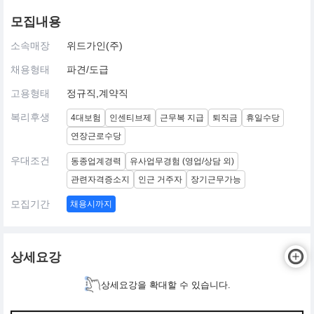
모집내용
소속매장
위드가인(주)
채용형태
파견/도급
고용형태
정규직,계약직
복리후생
4대보험
인센티브제
근무복 지급
퇴직금
휴일수당
연장근로수당
우대조건
동종업계경력
유사업무경험 (영업/상담 외)
관련자격증소지
인근 거주자
장기근무가능
모집기간
채용시까지
상세요강
상세요강을 확대할 수 있습니다.