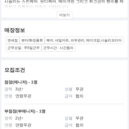
시슬리는 스킨케어, 보디케어, 메이크업 그리고 최고급의 향수를 제
작하고 유통하는 프랑스 기업입니다.
더보기
창업자인 도르나노 가족은 3 대에 걸쳐 화장품을 전문적으로 개발하
였으며, 세계적으로 유명한 여러 브랜드의 개발에도 참여하였습니
다.
매장정보
위베르 도르나노 백작이 시슬리를 창립한 1976년만 하여도, 유럽인
면세점
뷰티/화장품류
헤어, 네일아트, 피부관리, 메이크업,시슬리코리아
들에게 아로마테라피와 휘또테라피는 생소한 것이었습니다. 식물성
활성 성분과 에센셜 오일을 화장품에 사용하는 것은 그 자체만으로
근무요일 : 주5일근무
근무시간 : 시간협의
어려운 시도이면서 굉장히 독창적인 발상이었습니다.
위베르 도르나노 백작은 숨을 쉬고, 먹고, 치유하는 인간의 삶이 식
물에 밀접히 연관되어 있음을 깨닫게 되었습니다. 또한 식물학 연구
모집조건
분야가 매우 광범위하기에(지구에 서식하는 식물은 약 800,000개에
이름) 식물의 치유 효과 또한 다양하고 효과적인 것을 알게 됩니다.
점장(매니저) - 1명
경력
3년↑
성별
무관
그는 화장품 업계에서 진정한 개척자로서, 자신의 노하우와 식물화
장품학 연구를 발전시키기 위해 전문적 지식에 엄격한 연구법을 접
연령
연령무관
급여
협의
목시킵니다
부점장(부매니저) - 1명
경력
2년↑
성별
무관
연령
연령무관
급여
협의