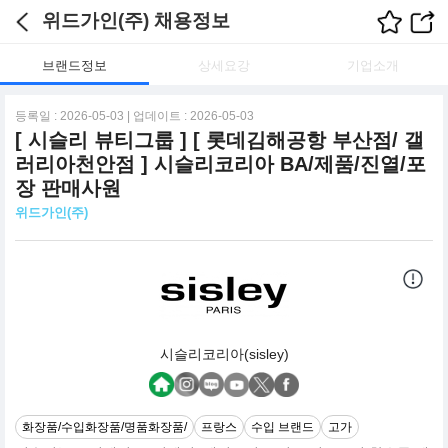
위드가인(주) 채용정보
브랜드정보
상세요강
기업소개
등록일 : 2026-05-03 | 업데이트 : 2026-05-03
[ 시슬리 뷰티그룹 ] [ 롯데김해공항 부산점/ 갤
러리아천안점 ] 시슬리코리아 BA/제품/진열/포
장 판매사원
위드가인(주)
시슬리코리아(sisley)
화장품/수입화장품/명품화장품/
프랑스
수입 브랜드
고가