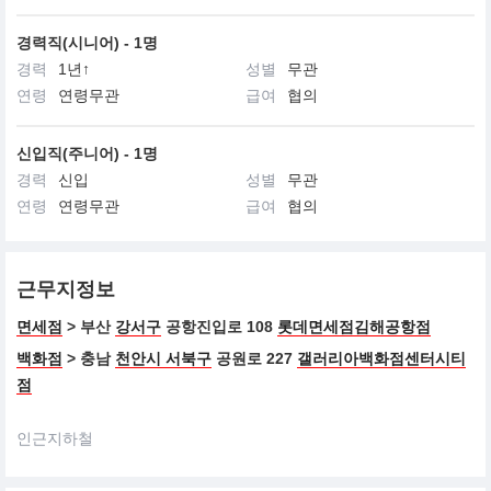
경력직(시니어) - 1명
경력
1년↑
성별
무관
연령
연령무관
급여
협의
신입직(주니어) - 1명
경력
신입
성별
무관
연령
연령무관
급여
협의
근무지정보
면세점
> 부산
강서구
공항진입로 108
롯데면세점김해공항점
백화점
> 충남
천안시 서북구
공원로 227
갤러리아백화점센터시티
점
인근지하철