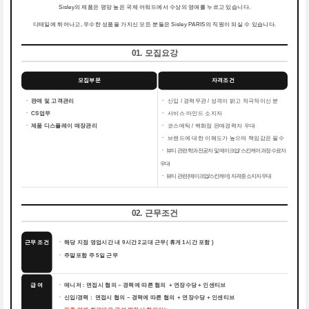
Sisley의 제품은 명망 높은 국제 어워드에서 수상의 영애를 누르고 있습니다.
디테일에 뛰어나고, 우수한 성품을 가지신 모든 분들은 Sisley PARIS의 직원이 되실 수 있습니다.
01. 모집요강
모집부문
자격조건
ㆍ 판매 및 고객관리
ㆍ
신입 / 경력무관 / 성격이 밝고 적극적이신 분
ㆍ CS업무
ㆍ
서비스 마인드 소지자
ㆍ 제품 디스플레이 매장관리
ㆍ
코스메틱 / 백화점 판매경력자 우대
ㆍ
브랜드에 대한 이해도가 높으며 책임감은 필수
ㆍ
뷰티 관련 학과 전공자 및 메이크업/ 스킨케어 과정 수료자
우대
ㆍ
뷰티 관련 (메이크업/스킨케어) 자격증 소지자 우대
02. 근무조건
근무 조건
ㆍ 해당 지점 영업시간 내 9시간 2교대 근무( 휴게 1시간 포함 )
ㆍ 주말포함 주 5일 근무
급 여
ㆍ 매니저 : 면접시 협의 ~ 경력에 따른 협의 + 연장수당 + 인센티브
ㆍ 신입/경력 : 면접시 협의 ~ 경력에 따른 협의 + 연장수당 + 인센티브