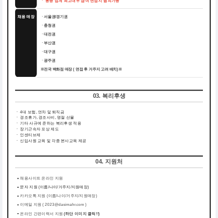
ㆍ 동종 업계 최고대우 급여 면접시 협의가능
채용 매장
ㆍ서울권/경기권
ㆍ충청권
ㆍ대전권
ㆍ부산권
ㆍ대구권
ㆍ광주권
※전국 백화점 매장 ( 면접 후 거주지 고려 배치)※
03. 복리후생
ㆍ
4대 보험, 연차 및 퇴직금
ㆍ
경조휴가, 경조사비, 명절 선물
ㆍ
기타 사규에 준하는 복리후생 적용
ㆍ
장기근속자 포상 제도
ㆍ
인센티브제
ㆍ
신입사원 교육 및 각종 본사교육 제공
04. 지원처
채용사이트 온라인 지원
문자 지원 (이름/나이/거주지/지원매장)
카카오톡 지원 (이름/나이/거주지/지원매장)
이메일 지원 ( 2023@dasimahr.com )
온라인 간편이력서 지원
(하단 이미지 클릭!!)