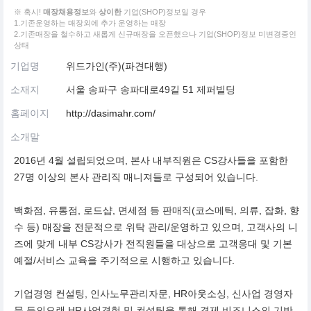
※ 혹시!
매장채용정보
와
상이한
기업(SHOP)정보일 경우
1.기존운영하는 매장외에 추가 운영하는 매장
2.기존매장을 철수하고 새롭게 신규매장을 오픈했으나 기업(SHOP)정보 미변경중인
상태
기업명
위드가인(주)(파견대행)
소재지
서울 송파구 송파대로49길 51 제퍼빌딩
홈페이지
http://dasimahr.com/
소개말
2016년 4월 설립되었으며, 본사 내부직원은 CS강사들을 포함한
27명 이상의 본사 관리직 매니져들로 구성되어 있습니다.
백화점, 유통점, 로드샵, 면세점 등 판매직(코스메틱, 의류, 잡화, 향
수 등) 매장을 전문적으로 위탁 관리/운영하고 있으며, 고객사의 니
즈에 맞게 내부 CS강사가 전직원들을 대상으로 고객응대 및 기본
예절/서비스 교육을 주기적으로 시행하고 있습니다.
기업경영 컨설팅, 인사노무관리자문, HR아웃소싱, 신사업 경영자
문 등의오랜 HR사업경험 및 컨설팅을 통해 경제 비즈니스의 기반