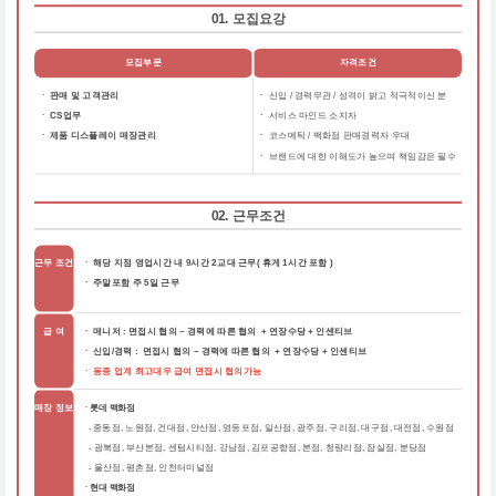
01. 모집요강
모집부문
자격조건
ㆍ 판매 및 고객관리
ㆍ
신입 / 경력무관 / 성격이 밝고 적극적이신 분
ㆍ CS업무
ㆍ
서비스 마인드 소지자
ㆍ 제품 디스플레이 매장관리
ㆍ
코스메틱 / 백화점 판매경력자 우대
ㆍ
브랜드에 대한 이해도가 높으며 책임감은 필수
02. 근무조건
근무 조건
ㆍ 해당 지점 영업시간 내 9시간 2교대 근무( 휴게 1시간 포함 )
ㆍ 주말포함 주 5일 근무
급 여
ㆍ 매니저 : 면접시 협의 ~ 경력에 따른 협의 + 연장수당 + 인센티브
ㆍ 신입/경력 : 면접시 협의 ~ 경력에 따른 협의 + 연장수당 + 인센티브
ㆍ 동종 업계 최고대우 급여 면접시 협의가능
매장 정보
ㆍ롯데 백화점
중동점, 노원점, 건대점, 안산점, 영등포점, 일산점, 광주점, 구리점, 대구점, 대전점, 수원점
-
-
광복점, 부산본점, 센텀시티점, 강남점, 김포공항점, 본점, 청량리점, 잠실점, 분당점
-
울산점, 평촌점, 인천터미널점
ㆍ현대 백화점