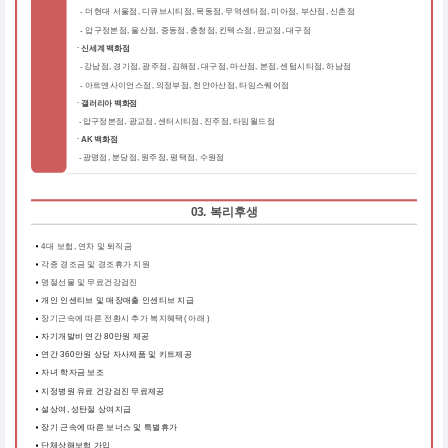
더현대 서울점, 디큐브시티점, 목동점, 무역센터점, 미아점, 부산점, 신촌점
-
-
압구정본점, 울산점, 중동점, 충청점, 킨텍스점, 판교점, 대구점
ㆍ신세계 백화점
강남점, 경기점, 광주점, 김해점, 대구점, 마산점, 본점, 센텀시티점, 하남점
-
-
아트앤사이언스점, 의정부점, 천안아산점, 타임스퀘어점
ㆍ갤러리아 백화점
압구정본점, 광교점, 센터시티점, 진주점, 타임월드점
-
ㆍAK 백화점
광명점, 분당점, 원주점, 평택점, 수원점
-
03. 복리후생
4대 보험, 연차 및 퇴직금
각종 경조금 및 경조휴가 지원
명절선물 및 무료건강검진
개인 인센티브 및 매장매출 인센티브 지급
장기근속에 따른 전환시 추가 복지혜택( 아래 )
자기개발비 연간 80만원 제공
연간 360만원 상당 자사제품 및 키트제공
자녀 학자금 보조
지정병원 유료 건강검진 무료제공
설상여, 성탄절 상여지급
장기 근속에 따른 보너스 및 특별휴가
단체상해보험 가입