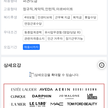
채용형태
파견/도급
고용형태
정규직,계약직,인턴직,아르바이트
복리후생
4대보험
인센티브제
근무복 지급
퇴직금
휴일수당
연장근로수당
우대조건
동종업계경력
유사업무경험 (영업/상담 외)
관련자격증소지
인근 거주자
장기근무가능
모집기간
채용시까지
상세요강
상세요강을 확대할 수 있습니다.