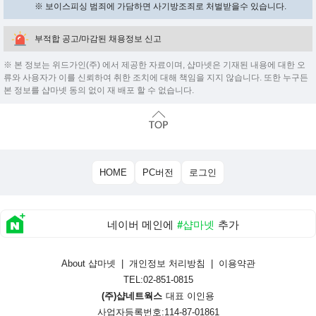
※ 보이스피싱 범죄에 가담하면 사기방조죄로 처벌받을수 있습니다.
부적합 공고/마감된 채용정보 신고
※ 본 정보는 위드가인(주) 에서 제공한 자료이며, 샵마넷은 기재된 내용에 대한 오
류와 사용자가 이를 신뢰하여 취한 조치에 대해 책임을 지지 않습니다. 또한 누구든
본 정보를 샵마넷 동의 없이 재 배포 할 수 없습니다.
HOME
PC버전
로그인
네이버 메인에
#샵마넷
추가
About 샵마넷
|
개인정보 처리방침
|
이용약관
TEL:02-851-0815
(주)샵네트웍스
대표 이인용
사업자등록번호:114-87-01861