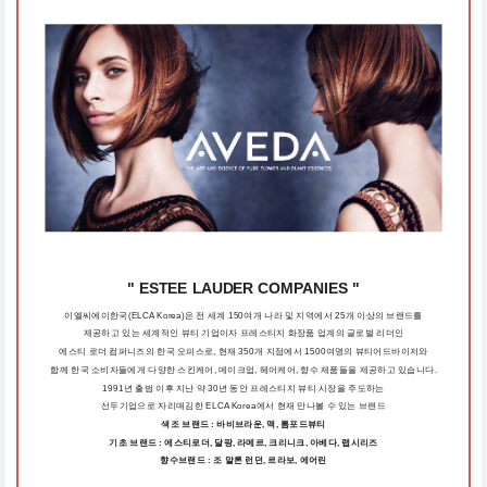
" ESTEE LAUDER COMPANIES "
이엘씨에이한국(ELCA Korea)은 전 세계 150여개 나라 및 지역에서 25개 이상의 브랜드를
제공하고 있는 세계적인 뷰티 기업이자 프레스티지 화장품 업계의 글로벌 리더인
에스티 로더 컴퍼니즈의 한국 오피스로, 현재 350개 지점에서 1500여명의 뷰티어드바이저와
함께 한국 소비자들에게 다양한 스킨케어, 메이크업, 헤어케어, 향수 제품들을 제공하고 있습니다.
1991년 출범 이후 지난 약 30년 동안 프레스티지 뷰티 시장을 주도하는
선두기업으로 자리매김한 ELCA Korea에서 현재 만나볼 수 있는 브랜드
색조 브랜드 : 바비브라운, 맥, 톰포드뷰티
기초 브랜드 : 에스티로더, 달팡, 라메르, 크리니크, 아베다, 랩시리즈
향수브랜드 : 조 말론 런던, 르라보, 에어린