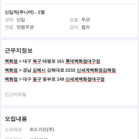
신입직(주니어) - 1명
경력
신입
성별
무관
연령
연령무관
급여
협의
근무지정보
백화점
> 대구
북구
태평로 161
롯데백화점대구점
백화점
> 경남
김해시
김해대로 2232
신세계백화점김해점
백화점
> 대구
동구
동부로 149
신세계백화점대구점
인근지하철
모집내용
소속매장
위드가인(주)