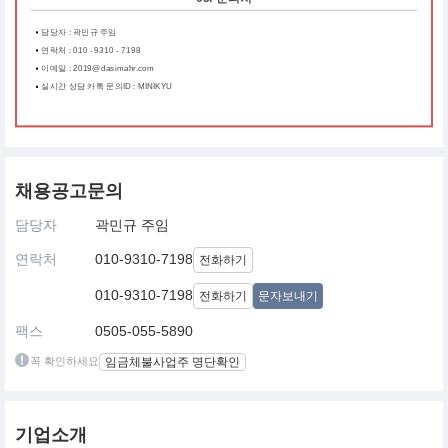
담당자 : 곽민규 주임
연락처 : 010 - 9310 - 7198
이메일 : 2019@dasimahr.com
실시간 상담 카톡 문의ID : MINIKYU
채용공고문의
담당자
곽민규 주임
연락처
010-9310-7198
전화하기
010-9310-7198
전화하기
문자보내기
팩스
0505-055-5890
꼭 확인하세요
임금체불사업주 명단확인
기업소개