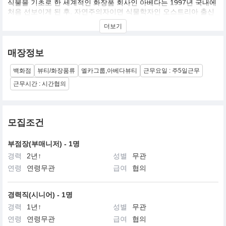
식물을 기초로 한 세계적인 화장품 회사인 아베다는 1997년 국내에
처음 선보이게 된 후. 자연주의자이면 식물학자인 오스트리아 출신
호스트 레켈바커의 창업정신을 바탕으로 우리가 살고 있는 이 세계
더보기
를 보호한다라는 아베다의 미션을 실천하기 위해, 아베다가 생산하
는 제품들로부터 사회에 환원하는 여러 봉사 활동들까지 다양한 방
법을 통해 사업을 펼쳐 나가고 있으며, 미의 영역에서 뿐만이 아닌
매장정보
모든 면에서 환경에 대한 책임을 다하는 기업의 본보기를 세우기 위
해 노력하고 있습니다.
백화점
뷰티/화장품류
엘카그룹,아베다뷰티
근무요일 : 주5일근무
근무시간 : 시간협의
모집조건
부점장(부매니저) - 1명
경력
2년↑
성별
무관
연령
연령무관
급여
협의
경력직(시니어) - 1명
경력
1년↑
성별
무관
연령
연령무관
급여
협의