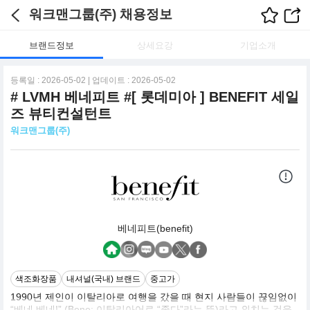
워크맨그룹(주) 채용정보
브랜드정보
상세요강
기업소개
등록일 : 2026-05-02 | 업데이트 : 2026-05-02
# LVMH 베네피트 #[ 롯데미아 ] BENEFIT 세일
즈 뷰티컨설턴트
워크맨그룹(주)
베네피트(benefit)
색조화장품
내셔널(국내) 브랜드
중고가
1990년 제인이 이탈리아로 여행을 갔을 때 현지 사람들이 끊임없이
“베네 베네!” (Bene: 이탈리아어로 “좋다”라는 뜻)라고 외치는 것을