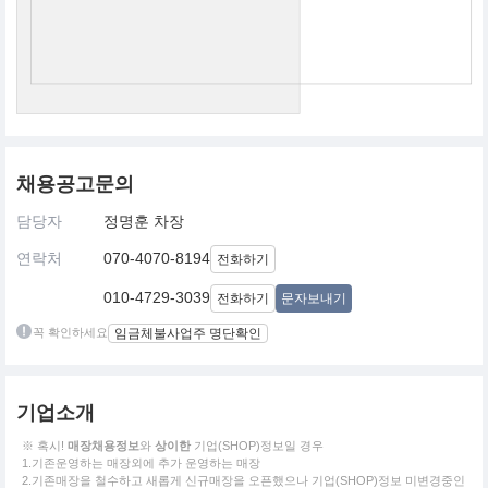
채용공고문의
담당자
정명훈 차장
연락처
070-4070-8194
전화하기
010-4729-3039
전화하기
문자보내기
꼭 확인하세요
임금체불사업주 명단확인
기업소개
※ 혹시!
매장채용정보
와
상이한
기업(SHOP)정보일 경우
1.기존운영하는 매장외에 추가 운영하는 매장
2.기존매장을 철수하고 새롭게 신규매장을 오픈했으나 기업(SHOP)정보 미변경중인