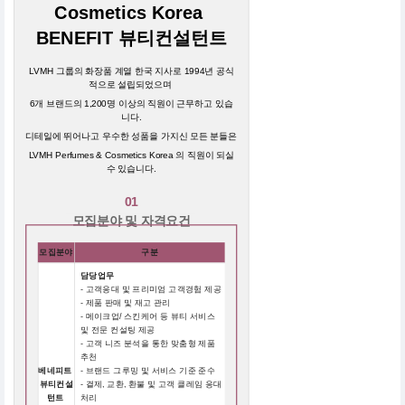
Cosmetics Korea
BENEFIT 뷰티컨설턴트
LVMH 그룹의 화장품 계열 한국 지사로 1994년 공식
적으로 설립되었으며
6개 브랜드의 1,200명 이상의 직원이 근무하고 있습
니다.
디테일에 뛰어나고 우수한 성품을 가지신 모든 분들은
LVMH Perfumes & Cosmetics Korea 의 직원이 되실
수 있습니다.
01
모집분야 및 자격요건
모집분야
구분
담당업무
- 고객응대 및 프리미엄 고객경험 제공
- 제품 판매 및 재고 관리
- 메이크업/ 스킨케어 등 뷰티 서비스
및 전문 컨설팅 제공
- 고객 니즈 분석을 통한 맞춤형 제품
추천
베네피트
- 브랜드 그루밍 및 서비스 기준 준수
뷰티컨설
- 결제, 교환, 환불 및 고객 클레임 응대
턴트
처리