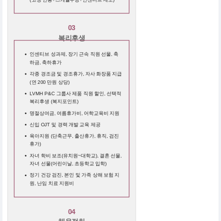
03
복리후생
인센티브 성과제, 장기 근속 직원 선물, 축
하금, 축하휴가
각종 경조금 및 경조휴가, 자사 화장품 지급
(연 200 만원 상당)
LVMH P&C 그룹사 제품 직원 할인, 선택적
복리후생 (복지포인트)
명절상여금, 여름휴가비, 어학교육비 지원
신입 OJT 및 경력 개발 교육 제공
육아지원 (단축근무, 출산휴가, 휴직, 검진
휴가)
자녀 학비 보조(유치원~대학교), 결혼 선물,
자녀 선물(어린이날, 초등학교 입학)
정기 건강 검진, 본인 및 가족 상해 보험 지
원, 난임 치료 지원비
04