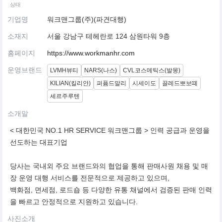
상태
기업명
워크맨그룹(주)(파견대행)
소재지
서울 강남구 테헤란로 124 삼원타워 9층
홈페이지
https://www.workmanhr.com
운영브랜드
LVMH뷰티
NARS(나스)
CVL코스메틱스(발몽)
KILIAN(킬리안)
퍼퓸드말리
시세이도
끌레드뽀보떼
세르주루텐
소개말
< 대한민국 NO.1 HR SERVICE 워크맨그룹 > 인력 공급과 운영을
선도하는 대표기업
당사는 국내외 주요 브랜드와의 협업을 통해 판매사원 채용 및 매
장 운영 대행 서비스를 전문적으로 제공하고 있으며,
백화점, 면세점, 로드숍 등 다양한 유통 채널에서 검증된 판매 인력
을 빠르고 안정적으로 지원하고 있습니다.
사진소개