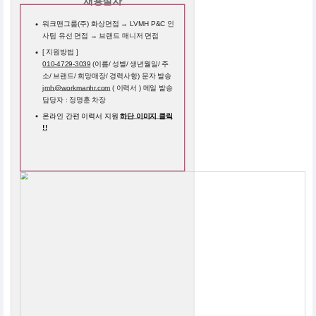
채용절차
워크맨그룹(주) 화상면접 → LVMH P&C 인
사팀 유선 면접 → 브랜드 매니저 면접
[ 지원방법 ]
010-4729-3039
(이름/ 성별/ 생년월일/ 주
소/ 브랜드/ 희망매장/ 경력사항) 문자 발송
jmh@workmanhr.com
( 이력서 ) 메일 발송
담당자 : 정명훈 차장
온라인 간편 이력서 지원
하단 이미지 클릭
!!