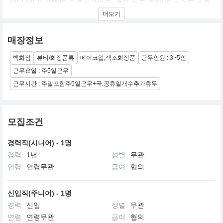
들었고 여행에서 돌아온 후 진과 제인은 “베네”와 딱 어울릴만한 단
더보기
어를 밤새 찾아 드디어
“베네피트(Benefit)” 브랜드가 탄생하게 되었습니다. 쌍둥이의 유쾌
한 기업 문화와 타기업과 비교할 수 없는 뛰어난 제품들로 샌프란시
매장정보
스코에만 있던 부띠끄가 그 후 전국적으로 널리 퍼진 헨리 벤델
(Henri Bendel)과 메이시즈(Macy’s)와 같은 백화점에 입점하게 되었
백화점
뷰티/화장품류
메이크업,색조화장품
근무인원 : 3~5인
습니다. 베네피트는 뷰티 산업에 없어서는 안될 존재이자 유행을 창
조하는 기업으로 자리잡았으며, 이러한 명성은 1999년 베네피트가
근무요일 : 주5일근무
세계적으로 유명한 럭셔리 브랜드 기업인 LVMH와 손을 잡게 되는
근무시간 : 주말포함주5일근무+국.공휴일개수추가휴무
데 크게 기여하게 됩니다.
국내에는 배우 전지현이 장미빛 입술과 볼을 위해 사용한다는, 일명
전지현표 틴트인 베네틴트를 통해 온라인에서 엄청난 화제를 모으
모집조건
며 알려지게 되었습니다. 놀라운 입소문으로 베네피트 매니아를 형
성하면서, 2004년 3월 아시아 최초로 국내에 베네피트 1호 매장을
선보였습니다. 이후, 트렌디한 고객들과 셀레브리티들의 인기에 힘
경력직(시니어) - 1명
입어 현재 15개의 국내 유명 백화점과 국내 Big 3 백화점 온라인 몰
경력
1년↑
성별
무관
에 입점하여 명품 화장품계에서 주목 받는 브랜드로 각광을 받고 있
연령
연령무관
급여
협의
습니다.
신입직(주니어) - 1명
경력
신입
성별
무관
연령
연령무관
급여
협의