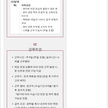
(신입/경
력)
자격요건
- 뷰티에 대한 관심과 열정이 많은 분
- 뷰티 관련 학과 전공자 및 교육과정
이수자
- 백화점/ 세일즈/ 서비스 업무 경험자
우대
- 뷰티 관련 자격증 소지자 우대
- 스케쥴 근무 가능자 (주말 포함)
02
근무조건
근무시간 : 주 5일 (주말 포함), 일 8시간 / 스
케쥴 근무형태
매장 운영 상황에 따라 연장 근무 발생 시,
분 단위로 연장 수당 지급
근무지 : 전국 백화점 매장 (면접 후 거주지
고려 배치)
근무 형태 : 정규직 (수습기간 4개월 / 평가
후 정규직 전환)
*평가에 따라 수습기간 연장 및 계약 종료
가능성 있음
급여 조건 : 경력별 회사 내규에 따라 책정
(고정 연봉+스케쥴수당+인센티브 제도)