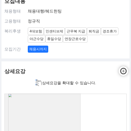
모집내용
채용형태
채용대행/헤드헌팅
고용형태
정규직
복리후생
4대보험
인센티브제
근무복 지급
퇴직금
경조휴가
야근수당
휴일수당
연장근로수당
모집기간
채용시까지
상세요강
상세요강을 확대할 수 있습니다.