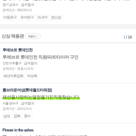
십니다.
경기 김포시
급여협의
경력2년↑ 08/23까지
아동완구
유아완구
피규어
장난감
신상 채용관
더보기
1
/ 14
루에브르 롯데인천
루에브르 롯데인천 직원/파트타이머 구인
인천 미추홀구
급여협의
경력2년↑ 채용시까지
패션의류잡화
여성복
톰브라운여성(롯데월드타워점)
패션을사랑하는열정을가진직원찾습니다.
서울 송파구
급여협의
경력7년↑ 10/31까지
남성
잡화
향수
Flower in the ashes