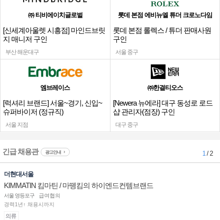
㈜ 티비에이치글로벌
롯데 본점 에비뉴엘 튜더 크로노다임
[신세계아울렛 시흥점] 마인드브릿
롯데 본점 롤렉스 / 튜더 판매사원
지 매니저 구인
구인
부산 해운대구
서울 중구
엠브레이스
㈜한결티오스
[럭셔리 브랜드] 서울~경기, 신입~
[Newera 뉴에라] 대구 동성로 로드
슈퍼바이저 (정규직)
샵 관리자(점장) 구인
서울 지점
대구 중구
긴급 채용관
광고안내
1
/ 2
더현대서울
KIMMATIN 킴마틴 / 마뗑킴의 하이엔드컨템브랜드
서울 영등포구
급여협의
경력1년↑ 채용시까지
의류