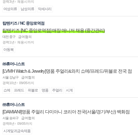
경력3년↑ 채용시까지
여성의류
남성의류
악세사리
탑텐키즈 / NC 중앙로역점
탑텐키즈 [NC 중앙로역점] 매장 매니저 채용 (중간관리)
대전 중구
급여협의
경력1년↑ 채용시까지
아동복
㈜휴머니스트
[LVMH Watch & Jewelry]명품 주얼리&와치 쇼메/프레드/위블로 전국 점
장/부점장/판매사원 채용
서울 강남구
급여협의
경력10년↑ 09/05까지
쇼메
프레드
위블로
명품
주얼리
시계
㈜휴머니스트
[DAMIANI]명품 주얼리 다미아니 코리아 전국(서울/경기/부산) 백화점
부점장/판매사원 채용
서울 송파구
급여협의
경력8년↑ 09/05까지
시계및귀금속제품