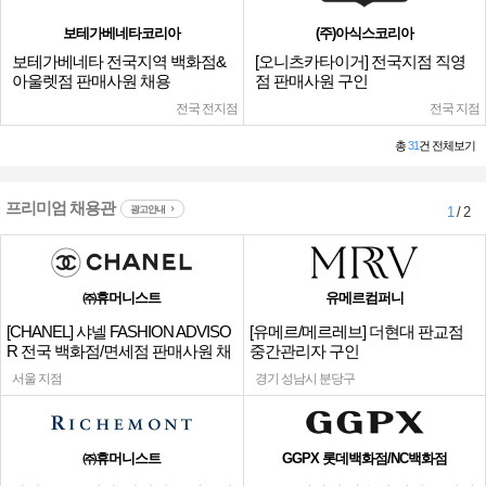
보테가베네타코리아
(주)아식스코리아
보테가베네타 전국지역 백화점&
[오니츠카타이거] 전국지점 직영
아울렛점 판매사원 채용
점 판매사원 구인
전국 전지점
전국 지점
총
31
건 전체보기
프리미엄 채용관
광고안내
1
/ 2
㈜휴머니스트
유메르컴퍼니
[CHANEL] 샤넬 FASHION ADVISO
[유메르/메르레브] 더현대 판교점
R 전국 백화점/면세점 판매사원 채
중간관리자 구인
용
서울 지점
경기 성남시 분당구
㈜휴머니스트
GGPX 롯데백화점/NC백화점