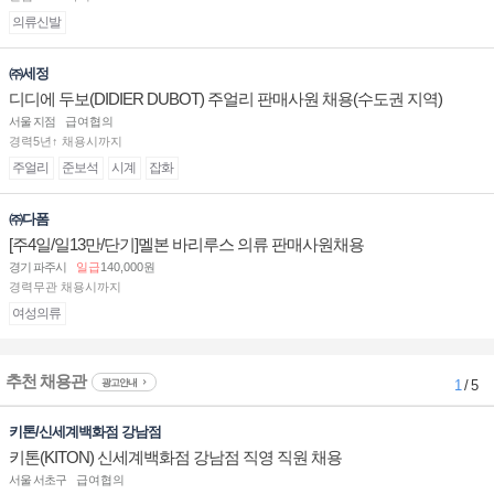
의류신발
㈜세정
디디에 두보(DIDIER DUBOT) 주얼리 판매사원 채용(수도권 지역)
서울 지점
급여협의
경력5년↑ 채용시까지
주얼리
준보석
시계
잡화
㈜다폼
[주4일/일13만/단기]멜본 바리루스 의류 판매사원채용
경기 파주시
일급
140,000원
경력무관 채용시까지
여성의류
추천 채용관
광고안내
1
/ 5
키톤/신세계백화점 강남점
키톤(KITON) 신세계백화점 강남점 직영 직원 채용
서울 서초구
급여협의