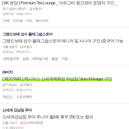
[ AK 분당 ] Premium Tea Lounge _ 아르고티 중간관리 운영자 구인 _
경기 성남시 분당구
급여협의
경력3년↑ 채용시까지
카페
티카페
커피
베이커리
그랭드보떼 성수 플래그쉽스토어
그랭드보떼 성수 플래그쉽스토어 매니저 및 시니어 구인 (중국어 가능
자)
서울 성동구
급여협의
경력3년↑ 08/20까지
캐쥬얼의류
잡화
캐쥬얼가방
볼캡
가방
㈜비치
[ XEXYMIX ] 젝시믹스 신세계백화점 하남점 Store Manager 구인
경기 하남시
급여협의
경력3년↑ 채용시까지
레깅스
스포츠웨어
신세계 강남점 푸마
신세계강남점 푸마 주니어 월6회 휴무 250 또는 협의
서울 서초구
월급
2,500,000원
신입 08/21까지