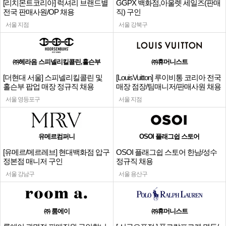
[리치몬트코리아] 럭셔리 브랜드별
GGPX 백화점,아울렛 세일즈(판매
전국 판매사원/OP 채용
직) 구인
서울 지점
서울 강북구
㈜헤라음 스피넬리킬콜린,홀슨부
㈜휴머니스트
[더현대 서울] 스피넬리킬콜린 및
[LouisVuitton] 루이비통 코리아 전국
홀슨부 팝업 매장 정규직 채용
매장 점장/팀매니저/판매사원 채용
서울 영등포구
서울 지점
유메르컴퍼니
OSOI 플래그쉽 스토어
[유메르/메르레브] 현대백화점 압구
OSOI 플래그쉽 스토어 한남/성수
정본점 매니저 구인
정규직 채용
서울 강남구
서울 용산구
㈜ 룸에이
㈜휴머니스트