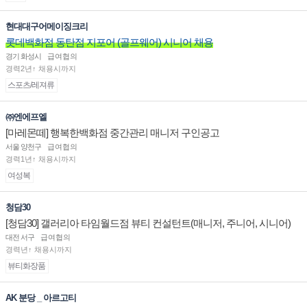
현대대구어메이징크리
롯데백화점 동탄점 지포어 (골프웨어) 시니어 채용
경기 화성시
급여협의
경력2년↑ 채용시까지
스포츠/레져류
㈜엔에프엘
[마레몬떼] 행복한백화점 중간관리 매니저 구인공고
서울 양천구
급여협의
경력1년↑ 채용시까지
여성복
청담30
[청담30] 갤러리아 타임월드점 뷰티 컨설턴트(매니저, 주니어, 시니어)
채용
대전 서구
급여협의
경력년↑ 채용시까지
뷰티화장품
AK 분당 _ 아르고티