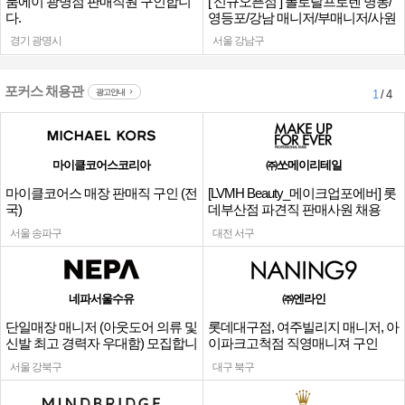
룸에이 광명점 판매직원 구인합니
[ 신규오픈점 ] 폴로랄프로렌 명동/
다.
영등포/강남 매니저/부매니저/사원
경기 광명시
서울 강남구
포커스 채용관
광고안내
1
/ 4
마이클코어스코리아
㈜쏘메이리테일
마이클코어스 매장 판매직 구인 (전
[LVMH Beauty_메이크업포에버] 롯
국)
데부산점 파견직 판매사원 채용
서울 송파구
대전 서구
네파서울수유
㈜엔라인
단일매장 매니저 (아웃도어 의류 및
롯데대구점, 여주빌리지 매니저, 아
신발 최고 경력자 우대함) 모집합니
이파크고척점 직영매니져 구인
다.
서울 강북구
대구 북구