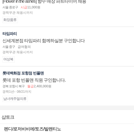
[Flower in the ashes] 향수 매장 파트타이머 채용
서울 종로구
시급
11,000원
경력무관 채용시까지
화장품류
타임파리
신세계본점 타임파리 함께하실분 구인합니다
서울 중구
급여협의
경력무관 채용시까지
여성복
롯데백화점 포항점 빈폴맨
롯데 포항 빈폴맨 직원 구인합니다.
경북 포항시 북구
월급
2,400,000원
경력1년↑ 08/21까지
남녀캐주얼의류
샵토크
펜디/로저비비에/토즈/발렌티노