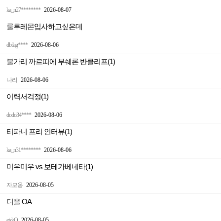
ka_n27********
2026-08-07
룰루레몬입사하고싶은데
dbtlag****
2026-08-06
불가리 까르띠에 부쉐론 반클리프(1)
나리
2026-08-06
이력서걱정(1)
dodo34****
2026-08-06
티파니 프리 인터뷰(1)
ka_n31********
2026-08-06
미우미우 vs 보테가베네타(1)
자모옹
2026-08-05
디올 OA
ejzkQ
2026-08-05