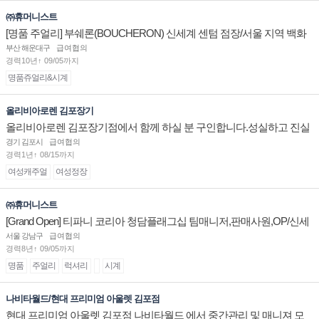
㈜휴머니스트
[명품 주얼리] 부쉐론(BOUCHERON) 신세계 센텀 점장/서울 지역 백화
점 판매사원 채용
부산 해운대구
급여협의
경력10년↑ 09/05까지
명품쥬얼리&시계
올리비아로렌 김포장기
올리비아로렌 김포장기점에서 함께 하실 분 구인합니다.성실하고 진실
된 마음 하나면 됩니다.
경기 김포시
급여협의
경력1년↑ 08/15까지
여성캐주얼
여성정장
㈜휴머니스트
[Grand Open] 티파니 코리아 청담플래그십 팀매니저,판매사원,OP/신세
계대전 판매사원 채용
서울 강남구
급여협의
경력8년↑ 09/05까지
명품
주얼리
럭셔리
시계
나비타월드/현대 프리미엄 아울렛 김포점
현대 프리미엄 아울렛 김포점 나비타월드 에서 중간관리 및 매니져 모