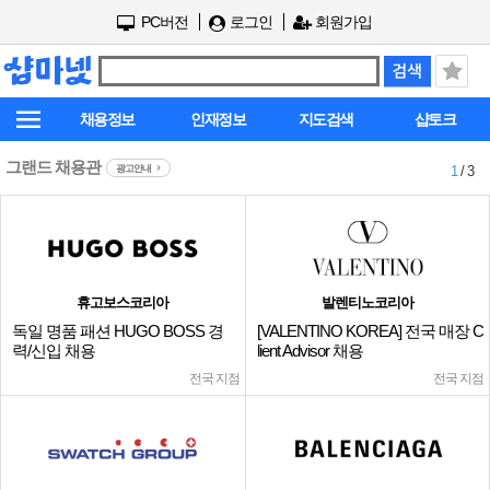
PC버전
로그인
회원가입
채용정보
인재정보
지도검색
샵토크
그랜드 채용관
광고안내
1
/ 3
휴고보스코리아
발렌티노코리아
독일 명품 패션 HUGO BOSS 경
[VALENTINO KOREA] 전국 매장 C
력/신입 채용
lient Advisor 채용
전국 지점
전국 지점