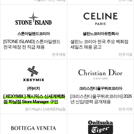
스톤아일랜드코리아
셀린느코리아유한회사
[STONE ISLAND] 스톤아일랜드
셀린느 코리아 전국 주요 백화점
전국 매장 전 직급 채용
세일즈 채용 공고
전국 매장
전국 지점
(주)비치
크리스챤디올꾸뛰르코리아
[ XEXYMIX ] 젝시믹스 신세계백화
[크리스챤디올꾸뛰르코리아] 2026
점 하남점 Store Manager 구인
년 신입/경력 공개채용
경기 하남시 신세계百하남점
전국 지역