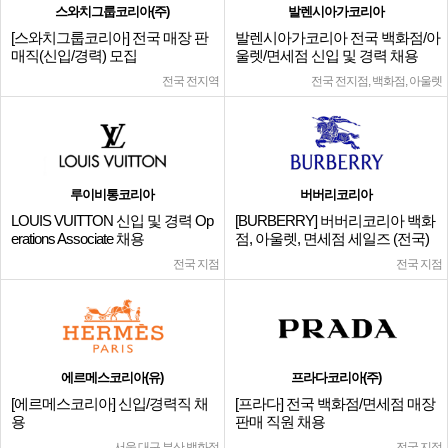
스와치그룹코리아(주)
발렌시아가코리아
[스와치그룹코리아] 전국 매장 판
발렌시아가코리아 전국 백화점/아
매직(신입/경력) 모집
울렛/면세점 신입 및 경력 채용
전국 전지역
전국 전지점, 백화점, 아울렛
루이비통코리아
버버리코리아
LOUIS VUITTON 신입 및 경력 Op
[BURBERRY] 버버리코리아 백화
erations Associate 채용
점, 아울렛, 면세점 세일즈 (전국)
전국 지점
전국 지점
에르메스코리아(유)
프라다코리아(주)
[에르메스코리아] 신입/경력직 채
[프라다] 전국 백화점/면세점 매장
용
판매 직원 채용
서울,대구,부산 백화점
전국 지점