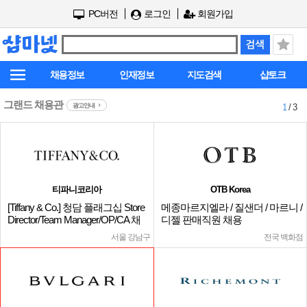
PC버전
로그인
회원가입
채용정보
인재정보
지도검색
샵토크
그랜드 채용관
광고안내
1
/ 3
티파니코리아
OTB Korea
[Tiffany & Co.] 청담 플래그십 Store
메종마르지엘라 / 질샌더 / 마르니 /
Director/Team Manager/OP/CA 채
디젤 판매직원 채용
용
서울 강남구
전국 백화점