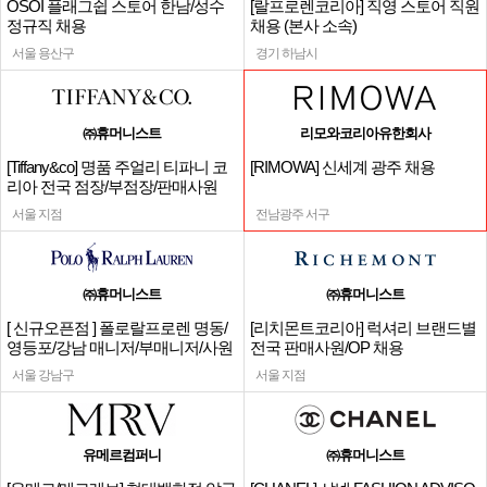
OSOI 플래그쉽 스토어 한남/성수
[랄프로렌코리아] 직영 스토어 직원
정규직 채용
채용 (본사 소속)
서울 용산구
경기 하남시
㈜휴머니스트
리모와코리아유한회사
[Tiffany&co] 명품 주얼리 티파니 코
[RIMOWA] 신세계 광주 채용
리아 전국 점장/부점장/판매사원
서울 지점
전남광주 서구
㈜휴머니스트
㈜휴머니스트
[ 신규오픈점 ] 폴로랄프로렌 명동/
[리치몬트코리아] 럭셔리 브랜드별
영등포/강남 매니저/부매니저/사원
전국 판매사원/OP 채용
서울 강남구
서울 지점
유메르컴퍼니
㈜휴머니스트