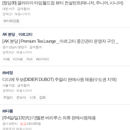
[청담30] 갤러리아 타임월드점 뷰티 컨설턴트(매니저, 주니어, 시니어)
채용
대전 서구
급여협의
경력년↑ 채용시까지
뷰티화장품
AK 분당 _ 아르고티
[ AK 분당 ] Premium Tea Lounge _ 아르고티 중간관리 운영자 구인 _
경기 성남시 분당구
급여협의
경력3년↑ 채용시까지
카페
티카페
커피
베이커리
㈜세정
디디에 두보(DIDIER DUBOT) 주얼리 판매사원 채용(수도권 지역)
서울 지점
급여협의
경력5년↑ 채용시까지
주얼리
준보석
시계
잡화
㈜다폼
[주4일/일13만/단기]멜본 바리루스 의류 판매사원채용
경기 파주시
일급
140,000원
경력무관 채용시까지