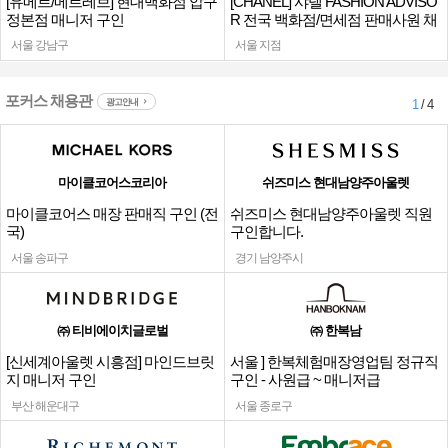
[유메르/메르레브] 현대백화점 압구
[CHANEL] 샤넬 FASHION ADVISO
정본점 매니저 구인
R 전국 백화점/면세점 판매사원 채
용
서울 강남구
서울 지점
포커스 채용관
광고안내
1
/ 4
마이클코어스코리아
쉬즈미스 현대남양주아울렛
마이클코어스 매장 판매직 구인 (전
쉬즈미스 현대남양주아울렛 직원
국)
구인합니다.
서울 송파구
경기 남양주시
㈜ 티비에이치글로벌
㈜ 한복남
[신세계아울렛 시흥점] 마인드브릿
서울 ] 한복체험매장영업팀 정규직
지 매니저 구인
구인 - 사원급 ~ 매니저급
부산 해운대구
서울 종로구