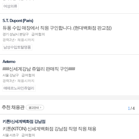
여성의류
S.T. Dupont (Paris)
듀퐁 수입 매장에서 직원 구인합니다. (현대백화점 판교점)
경기 성남시 분당구
급여협의
경력2년↑ 채용시까지
남성수입토탈명품
Aeterno
###신세계강남 쥬얼리 판매직 구인###
서울 강남구
급여협의
경력3년↑ 채용시까지
에떼르노파인쥬얼리
추천 채용관
광고안내
1
/ 4
키톤/신세계백화점 강남점
키톤(KITON) 신세계백화점 강남점 직영 직원 채용
서울 서초구
급여협의