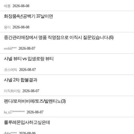
메롱
2026-08-08
화장품4년공백기 37살이면
융이
2026-08-08
중간관리매장에서 명품 직영점으로 이직시 질문있습니다.(6)
eovkfd***
2026-08-07
샤넬 뷰티 vs 입생로랑 뷰티
코스메틱
2026-08-07
샤넬 2차 합불결과
이직화이팅
2026-08-07
펜디/로저비비에/토즈/발렌티노(3)
ka_n27********
2026-08-07
룰루레몬입사하고싶은데
dbtlag****
2026-08-06