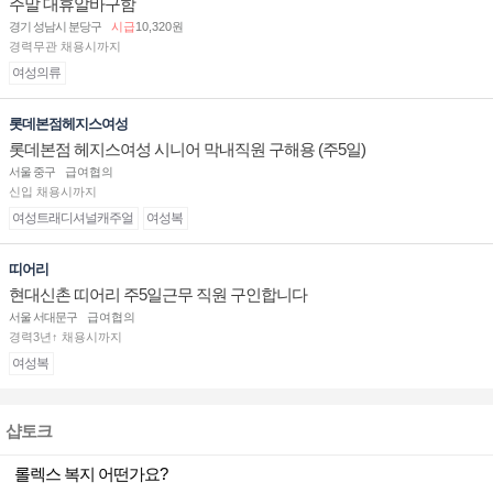
주말 대휴알바구함
경기 성남시 분당구
시급
10,320원
경력무관 채용시까지
여성의류
롯데본점헤지스여성
롯데본점 헤지스여성 시니어 막내직원 구해용 (주5일)
서울 중구
급여협의
신입 채용시까지
여성트래디셔널캐주얼
여성복
띠어리
현대신촌 띠어리 주5일근무 직원 구인합니다
서울 서대문구
급여협의
경력3년↑ 채용시까지
여성복
샵토크
롤렉스 복지 어떤가요?