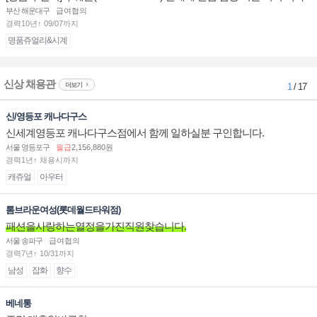
점 판매사원 채용
부산 해운대구
급여협의
경력10년↑ 09/07까지
명품쥬얼리&시계
신상 채용관
더보기
1
/ 17
신/영등포 캐나다구스
신세계영등포 캐나다구스점에서 함께 일하실분 구인합니다.
서울 영등포구
월급
2,156,880원
경력1년↑ 채용시까지
캐쥬얼
아우터
톰브라운여성(롯데월드타워점)
패션을사랑하는열정을가진직원찾습니다.
서울 송파구
급여협의
경력7년↑ 10/31까지
남성
잡화
향수
베네통