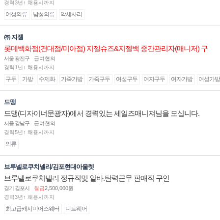
경력3년↑ 채용시까지
여성의류
남성의류
악세사리
㈜ 지젤
롯데백화점(건대점/미아점) 지젤슈즈&지젤백 중간관리자(매니저) 구
인합니다
서울 광진구
급여협의
경력1년↑ 채용시까지
구두
가방
수제화
가죽가방
가죽구두
여성구두
여자구두
여자가방
여성가방
드맹
드맹(디자이너문광자)에서 경력있는 세일즈매니져님을 모십니다.
서울 강남구
급여협의
경력5년↑ 채용시까지
의류
브루넬로쿠치넬리/김포현대아울렛
브루넬로쿠치넬리 정규직및 알바.탄력근무 판매직 구인
경기 김포시
월급
2,500,000원
경력3년↑ 채용시까지
최고급캐시미어스웨터
니트웨어