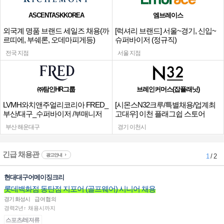
ASCENTASKKOREA
엠브레이스
외국계 명품 브랜드 세일즈 채용(까
[럭셔리 브랜드] 서울~경기, 신입~
르띠에, 부쉐론, 오데마피게등)
슈퍼바이저 (정규직)
전국 지점
서울 지점
㈜탐인HR그룹
브레인커머스(잡플래닛)
LVMH와치앤주얼리코리아 FRED_
[시몬스N32크루/특별채용/업계최
부산/대구_수퍼바이저 /부매니저
고대우] 이천 플래그쉽 스토어
채용
부산 해운대구
경기 이천시
긴급 채용관
광고안내
1
/ 2
현대대구어메이징크리
롯데백화점 동탄점 지포어 (골프웨어) 시니어 채용
경기 화성시
급여협의
경력2년↑ 채용시까지
스포츠/레져류