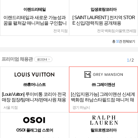
이랜드리테일
입생로랑코리아
이랜드리테일과 새로운 가능성과
[ SAINT LAURENT ] 전지역 STOR
꿈을 펼쳐갈 매니저님을 구인합니
E 신입/경력직원 공개채용
다.
전국 지점
전국 백화점,아울렛,면세점
총
32
건 전체보기
프리미엄 채용관
광고안내
1
/ 2
㈜휴머니스트
㈜ 그레이맨션
[LouisVuitton] 루이비통 코리아 전국
[신입지원가능] 그레이맨션 신세계
매장 점장/팀매니저/판매사원 채용
백화점 하남스타필드점 매니저 채
용
서울 지점
경기 하남시
OSOI 플래그쉽 스토어
랄프로렌코리아