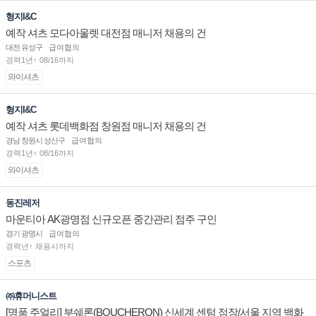
형지I&C
예작 셔츠 모다아울렛 대전점 매니저 채용의 건
대전 유성구
급여협의
경력1년↑ 08/16까지
와이셔츠
형지I&C
예작 셔츠 롯데백화점 창원점 매니저 채용의 건
경남 창원시 성산구
급여협의
경력1년↑ 08/16까지
와이셔츠
동진레저
마운티아 AK광명점 신규오픈 중간관리 점주 구인
경기 광명시
급여협의
경력년↑ 채용시까지
스포츠
㈜휴머니스트
[명품 주얼리] 부쉐론(BOUCHERON) 신세계 센텀 점장/서울 지역 백화