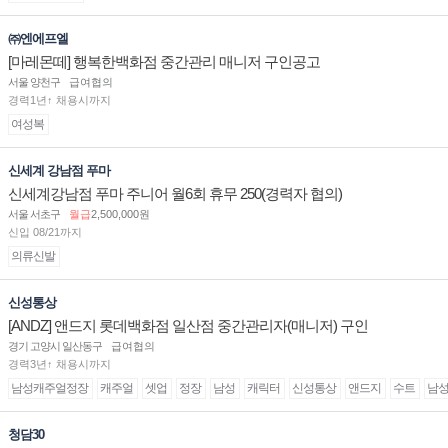
㈜엔에프엘
[마레몬떼] 행복한백화점 중간관리 매니저 구인공고
서울 양천구
급여협의
경력1년↑ 채용시까지
여성복
신세계 강남점 푸마
신세계강남점 푸마 주니어 월6회 휴무 250(경력자 협의)
서울 서초구
월급
2,500,000원
신입 08/21까지
의류신발
신성통상
[ANDZ] 앤드지 롯데백화점 일산점 중간관리자(매니저) 구인
경기 고양시 일산동구
급여협의
경력3년↑ 채용시까지
남성캐주얼정장
캐주얼
셋업
정장
남성
캐릭터
신성통상
앤드지
수트
남
청담30