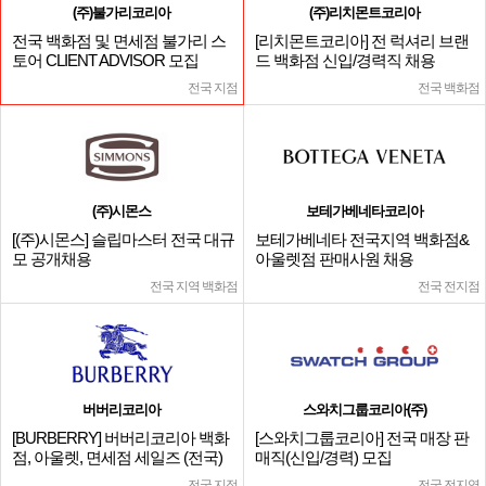
(주)불가리코리아
(주)리치몬트코리아
전국 백화점 및 면세점 불가리 스
[리치몬트코리아] 전 럭셔리 브랜
토어 CLIENT ADVISOR 모집
드 백화점 신입/경력직 채용
전국 지점
전국 백화점
(주)시몬스
보테가베네타코리아
[(주)시몬스] 슬립마스터 전국 대규
보테가베네타 전국지역 백화점&
모 공개채용
아울렛점 판매사원 채용
전국 지역 백화점
전국 전지점
버버리코리아
스와치그룹코리아(주)
[BURBERRY] 버버리코리아 백화
[스와치그룹코리아] 전국 매장 판
점, 아울렛, 면세점 세일즈 (전국)
매직(신입/경력) 모집
전국 지점
전국 전지역