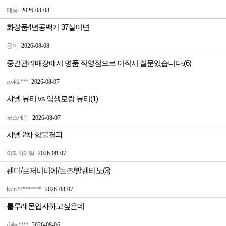
메롱
2026-08-08
화장품4년공백기 37살이면
융이
2026-08-08
중간관리매장에서 명품 직영점으로 이직시 질문있습니다.(6)
eovkfd***
2026-08-07
샤넬 뷰티 vs 입생로랑 뷰티(1)
코스메틱
2026-08-07
샤넬 2차 합불결과
이직화이팅
2026-08-07
펜디/로저비비에/토즈/발렌티노(3)
ka_n27********
2026-08-07
룰루레몬입사하고싶은데
dbtlag****
2026-08-06