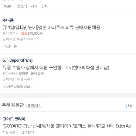
주얼리
준보석
시계
잡화
㈜다폼
[주4일/일13만/단기]멜본 바리루스 의류 판매사원채용
경기 파주시
일급
140,000원
경력무관 채용시까지
여성의류
S.T. Dupont (Paris)
듀퐁 수입 매장에서 직원 구인합니다. (현대백화점 판교점)
경기 성남시 분당구
급여협의
경력2년↑ 채용시까지
남성수입토탈명품
추천 채용관
광고안내
1
/ 4
고야드 코리아
[GOYARD] 강남 신세계/서울 갤러리아/코엑스 현대/판교 현대 Sales As
sociate 채용
서울 서초구
급여협의