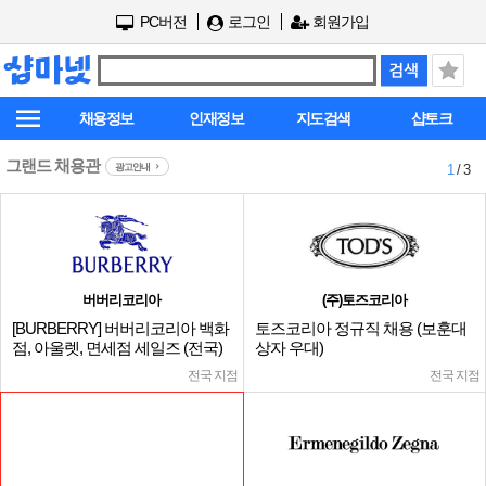
PC버전
로그인
회원가입
채용정보
인재정보
지도검색
샵토크
그랜드 채용관
광고안내
1
/ 3
버버리코리아
(주)토즈코리아
[BURBERRY] 버버리코리아 백화
토즈코리아 정규직 채용 (보훈대
점, 아울렛, 면세점 세일즈 (전국)
상자 우대)
전국 지점
전국 지점