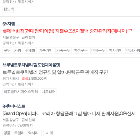
경력1년↑ 채용시까지
핸드백
㈜ 지젤
롯데백화점(건대점/미아점) 지젤슈즈&지젤백 중간관리자(매니저) 구
인합니다
서울 광진구
급여협의
경력1년↑ 채용시까지
구두
가방
수제화
가죽가방
가죽구두
여성구두
여자구두
여자가방
여성가방
브루넬로쿠치넬리/김포현대아울렛
브루넬로쿠치넬리 정규직및 알바.탄력근무 판매직 구인
경기 김포시
월급
2,500,000원
경력3년↑ 채용시까지
최고급캐시미어스웨터
니트웨어
㈜휴머니스트
[Grand Open] 티파니 코리아 청담플래그십 팀매니저,판매사원,OP/신세
계대전 판매사원 채용
서울 강남구
급여협의
경력8년↑ 09/08까지
명품
주얼리
럭셔리
시계