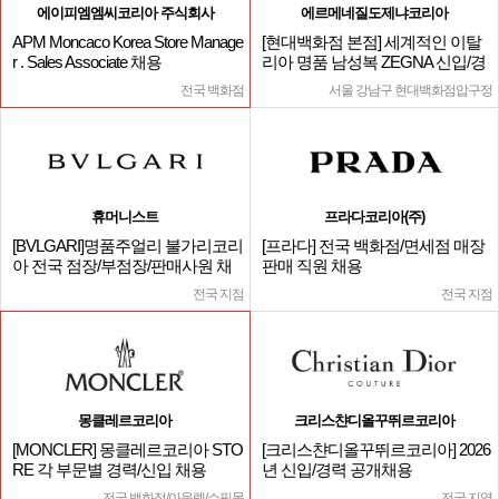
에이피엠엠씨코리아 주식회사
에르메네질도제냐코리아
APM Moncaco Korea Store Manage
[현대백화점 본점] 세계적인 이탈
r . Sales Associate 채용
리아 명품 남성복 ZEGNA 신입/경
력
전국 백화점
서울 강남구 현대백화점압구정
휴머니스트
프라다코리아(주)
[BVLGARI]명품주얼리 불가리코리
[프라다] 전국 백화점/면세점 매장
아 전국 점장/부점장/판매사원 채
판매 직원 채용
용
전국 지점
전국 지점
몽클레르코리아
크리스챤디올꾸뛰르코리아
[MONCLER] 몽클레르코리아 STO
[크리스챤디올꾸뛰르코리아] 2026
RE 각 부문별 경력/신입 채용
년 신입/경력 공개채용
전국 백화점/아울렛/쇼핑몰
전국 지역