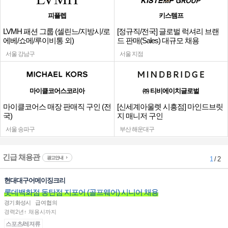
피플렙
키스템프
LVMH 패션 그룹 (셀린느/지방시/로
[정규직/전국] 글로벌 럭셔리 브랜
에베/쇼메/루이비통 외)
드 판매(Sales) 대규모 채용
서울 강남구
서울 지점
마이클코어스코리아
㈜ 티비에이치글로벌
마이클코어스 매장 판매직 구인 (전
[신세계아울렛 시흥점] 마인드브릿
국)
지 매니저 구인
서울 송파구
부산 해운대구
긴급 채용관
광고안내
1
/ 2
현대대구어메이징크리
롯데백화점 동탄점 지포어 (골프웨어) 시니어 채용
경기 화성시
급여협의
경력2년↑ 채용시까지
스포츠/레져류