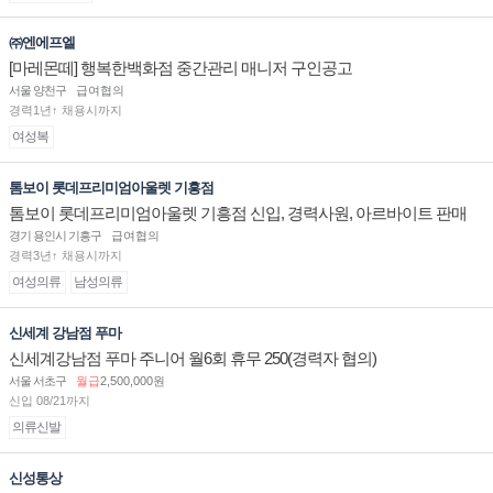
㈜엔에프엘
[마레몬떼] 행복한백화점 중간관리 매니저 구인공고
서울 양천구
급여협의
경력1년↑ 채용시까지
여성복
톰보이 롯데프리미엄아울렛 기흥점
톰보이 롯데프리미엄아울렛 기흥점 신입, 경력사원, 아르바이트 판매
직 구인합니다.
경기 용인시 기흥구
급여협의
경력3년↑ 채용시까지
여성의류
남성의류
신세계 강남점 푸마
신세계강남점 푸마 주니어 월6회 휴무 250(경력자 협의)
서울 서초구
월급
2,500,000원
신입 08/21까지
의류신발
신성통상