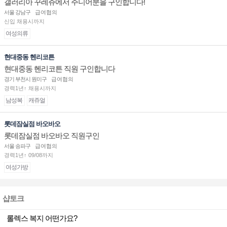
갤러리아 꾸레쥬에서 주니어분을 구인합니다!
서울 강남구
급여협의
신입 채용시까지
여성의류
현대중동 헨리코튼
현대중동 헨리코튼 직원 구인합니다
경기 부천시 원미구
급여협의
경력1년↑ 채용시까지
남성복
캐쥬얼
롯데잠실점 바오바오
롯데잠실점 바오바오 직원구인
서울 송파구
급여협의
경력1년↑ 09/08까지
여성가방
샵토크
롤렉스 복지 어떤가요?