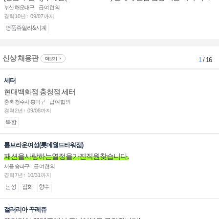
점 판매사원 채용
부산 해운대구
급여협의
경력10년↑ 09/07까지
명품쥬얼리&시계
신상 채용관
더보기
1
/ 16
세터
현대백화점 충청점 세터
충북 청주시 흥덕구
급여협의
경력2년↑ 09/08까지
복합
톰브라운여성(롯데월드타워점)
패션을사랑하는열정을가진직원찾습니다.
서울 송파구
급여협의
경력7년↑ 10/31까지
남성
잡화
향수
갤러리아 꾸레쥬