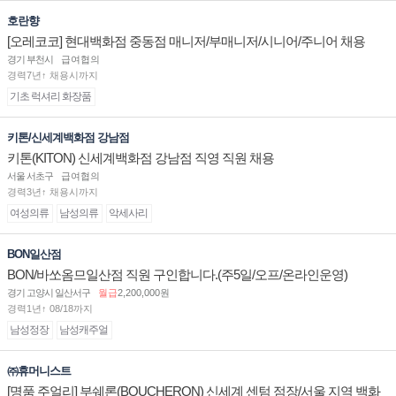
호란향
[오레코코] 현대백화점 중동점 매니저/부매니저/시니어/주니어 채용
경기 부천시
급여협의
경력7년↑ 채용시까지
기초 럭셔리 화장품
키톤/신세계백화점 강남점
키톤(KITON) 신세계백화점 강남점 직영 직원 채용
서울 서초구
급여협의
경력3년↑ 채용시까지
여성의류
남성의류
악세사리
BON일산점
BON/바쏘옴므일산점 직원 구인합니다.(주5일/오프/온라인운영)
경기 고양시 일산서구
월급
2,200,000원
경력1년↑ 08/18까지
남성정장
남성캐주얼
㈜휴머니스트
[명품 주얼리] 부쉐론(BOUCHERON) 신세계 센텀 점장/서울 지역 백화