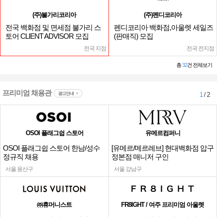
(주)불가리코리아
(주)펜디코리아
전국 백화점 및 면세점 불가리 스
펜디코리아 백화점,아울렛 세일즈
토어 CLIENT ADVISOR 모집
(판매직) 모집
전국 지점
전국 전지점
총
32
건 전체보기
프리미엄 채용관
광고안내
1
/ 2
OSOI 플래그쉽 스토어
유메르컴퍼니
OSOI 플래그쉽 스토어 한남/성수
[유메르/메르레브] 현대백화점 압구
정규직 채용
정본점 매니저 구인
서울 용산구
서울 강남구
㈜휴머니스트
FR8IGHT / 여주 프리미엄 아울렛