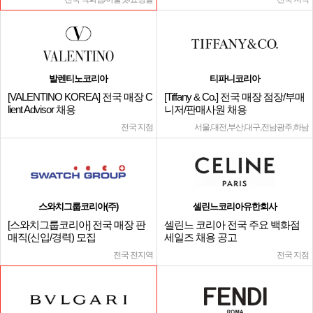
발렌티노코리아
티파니코리아
[VALENTINO KOREA] 전국 매장 C
[Tiffany & Co.] 전국 매장 점장/부매
lient Advisor 채용
니저/판매사원 채용
전국 지점
서울,대전,부산,대구,전남광주,하남
스와치그룹코리아(주)
셀린느코리아유한회사
[스와치그룹코리아] 전국 매장 판
셀린느 코리아 전국 주요 백화점
매직(신입/경력) 모집
세일즈 채용 공고
전국 전지역
전국 지점