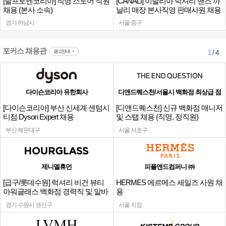
[랄프로렌코리아] 직영 스토어 직원
[CANALI] 이탈리아 럭셔리 맨즈 까
채용 (본사 소속)
날리 매장 본사직영 판매사원 채용
경기 하남시
서울 중구
포커스 채용관
광고안내
1
/ 4
다이슨코리아 유한회사
디앤드퀘스천/서울시 백화점 최상급 점
[다이슨코리아] 부산 신세계 센텀시
[디앤드퀘스천] 신규 백화점 매니저
티점 Dyson Expert 채용
및 스탭 채용 (직영, 정직원)
부산 해운대구
서울 서초구
제니엘휴먼
피플앤드컴퍼니 ㈜
[급구/롯데수원] 럭셔리 비건 뷰티
HERMES 에르메스 세일즈 사원 채
아워글래스 백화점 경력직 및 알바
용
채용
경기 수원시 권선구
서울 지점