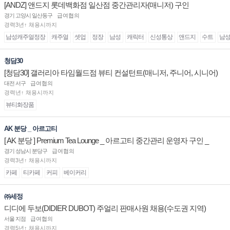
[ANDZ] 앤드지 롯데백화점 일산점 중간관리자(매니저) 구인
경기 고양시 일산동구
급여협의
경력3년↑ 채용시까지
남성캐주얼정장
캐주얼
셋업
정장
남성
캐릭터
신성통상
앤드지
수트
남
청담30
[청담30] 갤러리아 타임월드점 뷰티 컨설턴트(매니저, 주니어, 시니어)
채용
대전 서구
급여협의
경력년↑ 채용시까지
뷰티화장품
AK 분당 _ 아르고티
[ AK 분당 ] Premium Tea Lounge _ 아르고티 중간관리 운영자 구인 _
경기 성남시 분당구
급여협의
경력3년↑ 채용시까지
카페
티카페
커피
베이커리
㈜세정
디디에 두보(DIDIER DUBOT) 주얼리 판매사원 채용(수도권 지역)
서울 지점
급여협의
경력5년↑ 채용시까지