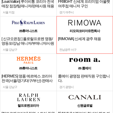
[LouisVuitton] 루이비통 코리아 전국
FR8IGHT 신세계 프리미엄 아울렛
매장 점장/팀매니저/판매사원 채용
여주점 매니저 구인
서울 지점
경기 여주시
㈜휴머니스트
리모와코리아유한회사
[ 신규오픈점 ] 폴로랄프로렌 명동/
[RIMOWA] 신세계 광주 채용
영등포/강남 매니저/부매니저/사원
서울 강남구
전남광주 서구
㈜휴머니스트
㈜ 룸에이
[HERMES] 명품 에르메스 코리아
룸에이 광명점 판매직원 구인합니
전국(서울/경기/대구/부산) 판매사
다.
원
서울 강남구
경기 광명시
랄프로렌코리아
신원글로벌