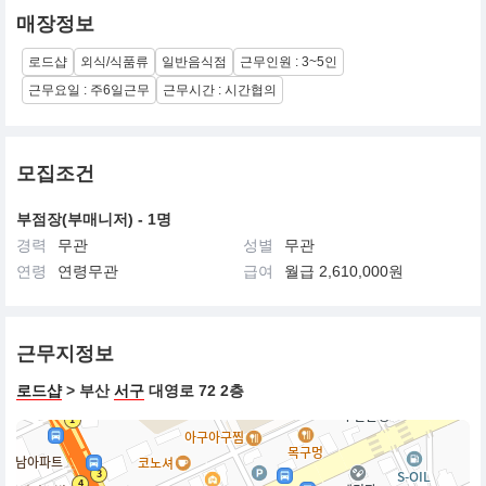
매장정보
로드샵
외식/식품류
일반음식점
근무인원 : 3~5인
근무요일 : 주6일근무
근무시간 : 시간협의
모집조건
부점장(부매니저) - 1명
경력
무관
성별
무관
연령
연령무관
급여
월급 2,610,000원
근무지정보
로드샵
> 부산
서구
대영로 72 2층