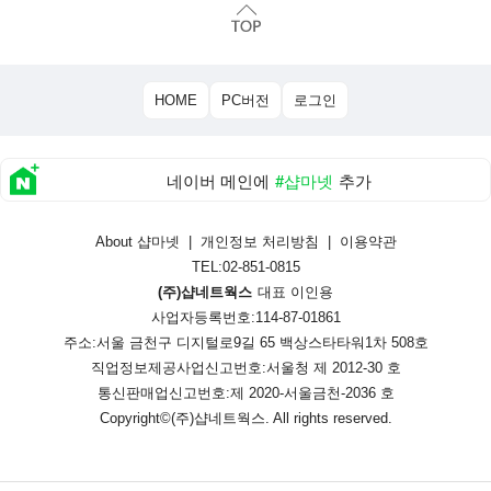
HOME
PC버전
로그인
네이버 메인에
#샵마넷
추가
About 샵마넷
|
개인정보 처리방침
|
이용약관
TEL:02-851-0815
(주)샵네트웍스
대표 이인용
사업자등록번호:114-87-01861
주소:서울 금천구 디지털로9길 65 백상스타타워1차 508호
직업정보제공사업신고번호:
서울청 제 2012-30 호
통신판매업신고번호:
제 2020-서울금천-2036 호
Copyright©
(주)샵네트웍스
. All rights reserved.