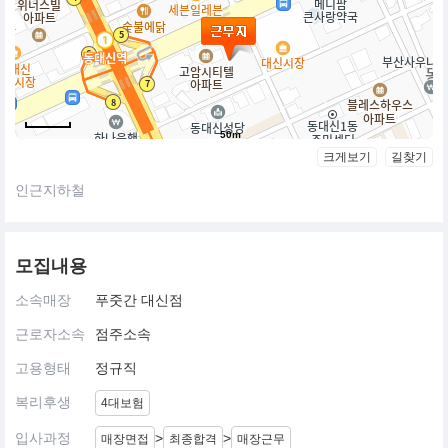
50m
크게보기
길찾기
인근지하철
모집내용
소속매장
푸줏간 대신점
근로자소속
점주소속
고용형태
정규직
복리후생
4대보험
입사과정
>
>
매장면접
최종합격
매장근무