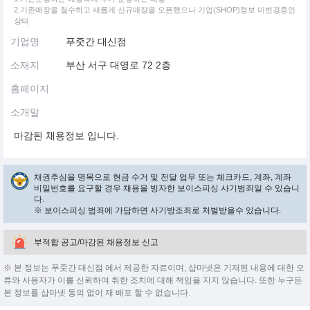
2.기존매장을 철수하고 새롭게 신규매장을 오픈했으나 기업(SHOP)정보 미변경중인
상태
기업명
푸줏간 대신점
소재지
부산 서구 대영로 72 2층
홈페이지
소개말
마감된 채용정보 입니다.
채권추심을 명목으로 현금 수거 및 전달 업무 또는 체크카드, 계좌, 계좌
비밀번호를 요구할 경우 채용을 빙자한 보이스피싱 사기범죄일 수 있습니
다.
※ 보이스피싱 범죄에 가담하면 사기방조죄로 처벌받을수 있습니다.
부적합 공고/마감된 채용정보 신고
※ 본 정보는 푸줏간 대신점 에서 제공한 자료이며, 샵마넷은 기재된 내용에 대한 오
류와 사용자가 이를 신뢰하여 취한 조치에 대해 책임을 지지 않습니다. 또한 누구든
본 정보를 샵마넷 동의 없이 재 배포 할 수 없습니다.