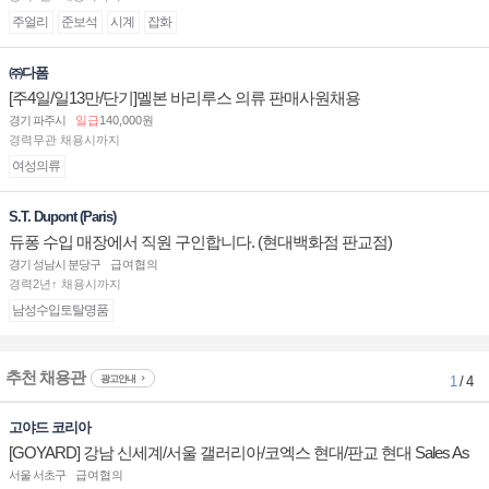
주얼리
준보석
시계
잡화
㈜다폼
[주4일/일13만/단기]멜본 바리루스 의류 판매사원채용
경기 파주시
일급
140,000원
경력무관 채용시까지
여성의류
S.T. Dupont (Paris)
듀퐁 수입 매장에서 직원 구인합니다. (현대백화점 판교점)
경기 성남시 분당구
급여협의
경력2년↑ 채용시까지
남성수입토탈명품
추천 채용관
광고안내
1
/ 4
고야드 코리아
[GOYARD] 강남 신세계/서울 갤러리아/코엑스 현대/판교 현대 Sales As
sociate 채용
서울 서초구
급여협의