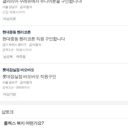
갤러리아 꾸레쥬에서 주니어분을 구인합니다!
서울 강남구
급여협의
신입 채용시까지
여성의류
현대중동 헨리코튼
현대중동 헨리코튼 직원 구인합니다
경기 부천시 원미구
급여협의
경력1년↑ 채용시까지
남성복
캐쥬얼
롯데잠실점 바오바오
롯데잠실점 바오바오 직원구인
서울 송파구
급여협의
경력1년↑ 09/08까지
여성가방
샵토크
롤렉스 복지 어떤가요?