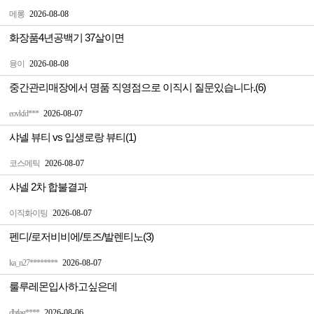
메롱
2026-08-08
화장품4년공백기 37살이면
융이
2026-08-08
중간관리매장에서 명품 직영점으로 이직시 질문있습니다.(6)
eovkfd***
2026-08-07
샤넬 뷰티 vs 입생로랑 뷰티(1)
코스메틱
2026-08-07
샤넬 2차 합불결과
이직화이팅
2026-08-07
펜디/로저비비에/토즈/발렌티노(3)
ka_n27********
2026-08-07
룰루레몬입사하고싶은데
dbtlag****
2026-08-06