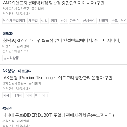
[ANDZ] 앤드지 롯데백화점 일산점 중간관리자(매니저) 구인
경기 고양시 일산동구
급여협의
경력3년↑ 채용시까지
남성캐주얼정장
캐주얼
셋업
정장
남성
캐릭터
신성통상
앤드지
수트
남
청담30
[청담30] 갤러리아 타임월드점 뷰티 컨설턴트(매니저, 주니어, 시니어)
채용
대전 서구
급여협의
경력년↑ 채용시까지
뷰티화장품
AK 분당 _ 아르고티
[ AK 분당 ] Premium Tea Lounge _ 아르고티 중간관리 운영자 구인 _
경기 성남시 분당구
급여협의
경력3년↑ 채용시까지
카페
티카페
커피
베이커리
㈜세정
디디에 두보(DIDIER DUBOT) 주얼리 판매사원 채용(수도권 지역)
서울 지점
급여협의
경력5년↑ 채용시까지