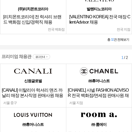
(주)리치몬트코리아
발렌티노코리아
[리치몬트코리아] 전 럭셔리 브랜
[VALENTINO KOREA] 전국 매장 C
드 백화점 신입/경력직 채용
lient Advisor 채용
전국 백화점
전국 지점
총
32
건 전체보기
프리미엄 채용관
광고안내
1
/ 2
신원글로벌
㈜휴머니스트
[CANALI] 이탈리아 럭셔리 맨즈 까
[CHANEL] 샤넬 FASHION ADVISO
날리 매장 본사직영 판매사원 채용
R 전국 백화점/면세점 판매사원 채
용
서울 중구
서울 지점
㈜휴머니스트
㈜ 룸에이