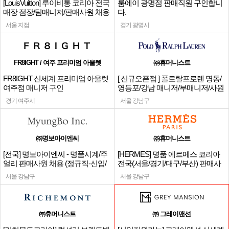
[LouisVuitton] 루이비통 코리아 전국
룸에이 광명점 판매직원 구인합니
매장 점장/팀매니저/판매사원 채용
다.
서울 지점
경기 광명시
FR8IGHT / 여주 프리미엄 아울렛
㈜휴머니스트
FR8IGHT 신세계 프리미엄 아울렛
[ 신규오픈점 ] 폴로랄프로렌 명동/
여주점 매니저 구인
영등포/강남 매니저/부매니저/사원
경기 여주시
서울 강남구
㈜명보아이엔씨
㈜휴머니스트
[전국] 명보아이엔씨 - 명품시계/주
[HERMES] 명품 에르메스 코리아
얼리 판매사원 채용 (정규직-신입/
전국(서울/경기/대구/부산) 판매사
경력)
원
서울 강남구
서울 강남구
㈜휴머니스트
㈜ 그레이맨션