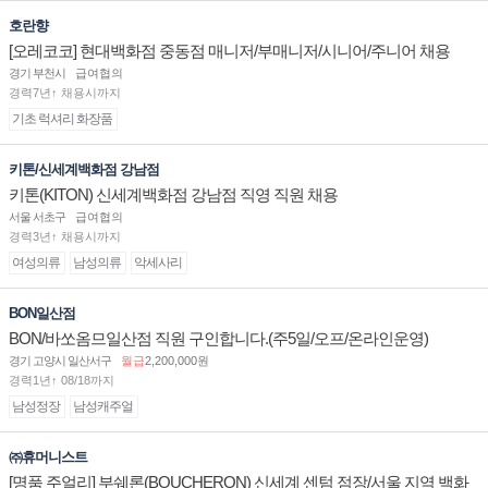
호란향
[오레코코] 현대백화점 중동점 매니저/부매니저/시니어/주니어 채용
경기 부천시
급여협의
경력7년↑ 채용시까지
기초 럭셔리 화장품
키톤/신세계백화점 강남점
키톤(KITON) 신세계백화점 강남점 직영 직원 채용
서울 서초구
급여협의
경력3년↑ 채용시까지
여성의류
남성의류
악세사리
BON일산점
BON/바쏘옴므일산점 직원 구인합니다.(주5일/오프/온라인운영)
경기 고양시 일산서구
월급
2,200,000원
경력1년↑ 08/18까지
남성정장
남성캐주얼
㈜휴머니스트
[명품 주얼리] 부쉐론(BOUCHERON) 신세계 센텀 점장/서울 지역 백화