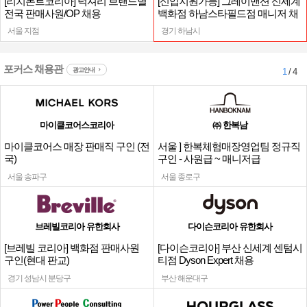
[리치몬트코리아] 럭셔리 브랜드별
[신입지원가능] 그레이맨션 신세계
전국 판매사원/OP 채용
백화점 하남스타필드점 매니저 채
용
서울 지점
경기 하남시
포커스 채용관
광고안내
1
/ 4
마이클코어스코리아
㈜ 한복남
마이클코어스 매장 판매직 구인 (전
서울 ] 한복체험매장영업팀 정규직
국)
구인 - 사원급 ~ 매니저급
서울 송파구
서울 종로구
브레빌코리아 유한회사
다이슨코리아 유한회사
[브레빌 코리아] 백화점 판매사원
[다이슨코리아] 부산 신세계 센텀시
구인(현대 판교)
티점 Dyson Expert 채용
경기 성남시 분당구
부산 해운대구