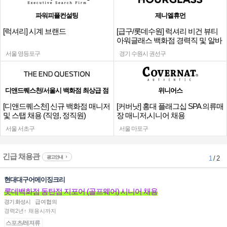
파워피플컨설팅
제니엘휴먼
[럭셔리] 시계 브랜드
[급구/롯데수원] 럭셔리 비건 뷰티
아워글래스 백화점 경력직 및 알바
채용
서울 영등포구
경기 수원시 권선구
디앤드퀘스천/서울시 백화점 최상급 점
위니어스
[디앤드퀘스천] 신규 백화점 매니저
[커버낫] 홍대 플래그십 SPA 의류매
및 스탭 채용 (직영, 정직원)
장 매니저,시니어 채용
서울 서초구
서울 마포구
긴급 채용관
광고안내
1
/ 2
현대대구어메이징크리
롯데백화점 동탄점 지포어 (골프웨어) 시니어 채용
경기 화성시
급여협의
경력2년↑ 채용시까지
스포츠/레져류