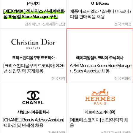
(주)비치
OTB Korea
[ XEXYMIX ] 젝시믹스 신세계백화
메종마르지엘라 / 질샌더 / 마르니 /
점 하남점 Store Manager 구인
디젤 판매직원 채용
경기 하남시 신세계百하남점
전국 백화점
크리스챤디올꾸뛰르코리아
에이피엠엠씨코리아 주식회사
[크리스챤디올꾸뛰르코리아] 2026
APM Moncaco Korea Store Manage
년 신입/경력 공개채용
r . Sales Associate 채용
전국 지역
전국 백화점
샤넬코리아유한회사
에르메스코리아(유)
[CHANEL] Beauty Advisor Assistant
[에르메스코리아] 신입/경력직 채
백화점 및 면세점 채용
용
전국 백화점
서울,대구,부산 백화점