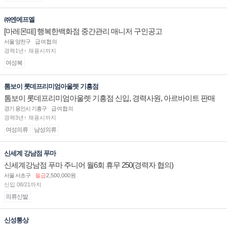
㈜엔에프엘
[마레몬떼] 행복한백화점 중간관리 매니저 구인공고
서울 양천구
급여협의
경력1년↑ 채용시까지
여성복
톰보이 롯데프리미엄아울렛 기흥점
톰보이 롯데프리미엄아울렛 기흥점 신입, 경력사원, 아르바이트 판매
직 구인합니다.
경기 용인시 기흥구
급여협의
경력3년↑ 채용시까지
여성의류
남성의류
신세계 강남점 푸마
신세계강남점 푸마 주니어 월6회 휴무 250(경력자 협의)
서울 서초구
월급
2,500,000원
신입 08/21까지
의류신발
신성통상