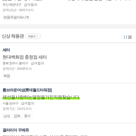
점 판매사원 채용
부산 해운대구
급여협의
경력10년↑ 09/07까지
명품쥬얼리&시계
신상 채용관
더보기
1
/ 16
세터
현대백화점 충청점 세터
충북 청주시 흥덕구
급여협의
경력2년↑ 09/08까지
복합
톰브라운여성(롯데월드타워점)
패션을사랑하는열정을가진직원찾습니다.
서울 송파구
급여협의
경력7년↑ 10/31까지
남성
잡화
향수
갤러리아 꾸레쥬