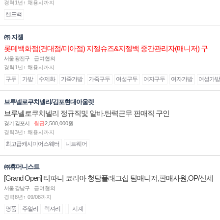
경력1년↑ 채용시까지
핸드백
㈜ 지젤
롯데백화점(건대점/미아점) 지젤슈즈&지젤백 중간관리자(매니저) 구
인합니다
서울 광진구
급여협의
경력1년↑ 채용시까지
구두
가방
수제화
가죽가방
가죽구두
여성구두
여자구두
여자가방
여성가방
브루넬로쿠치넬리/김포현대아울렛
브루넬로쿠치넬리 정규직및 알바.탄력근무 판매직 구인
경기 김포시
월급
2,500,000원
경력3년↑ 채용시까지
최고급캐시미어스웨터
니트웨어
㈜휴머니스트
[Grand Open] 티파니 코리아 청담플래그십 팀매니저,판매사원,OP/신세
계대전 판매사원 채용
서울 강남구
급여협의
경력8년↑ 09/08까지
명품
주얼리
럭셔리
시계