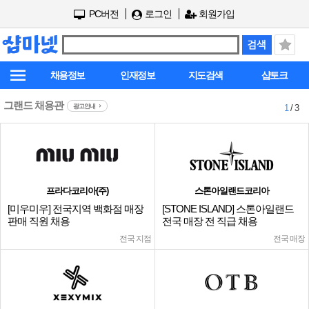
PC버전
로그인
회원가입
채용정보
인재정보
지도검색
샵토크
그랜드 채용관
광고안내
1
/ 3
프라다코리아(주)
스톤아일랜드코리아
[미우미우] 전국지역 백화점 매장
[STONE ISLAND] 스톤아일랜드
판매 직원 채용
전국 매장 전 직급 채용
전국 지점
전국 매장