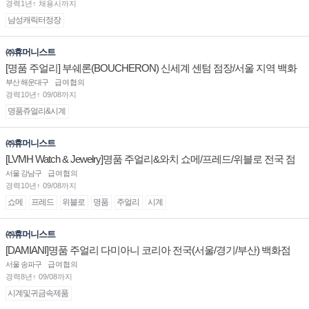
경력1년↑ 채용시까지
남성캐릭터정장
㈜휴머니스트
[명품 주얼리] 부쉐론(BOUCHERON) 신세계 센텀 점장/서울 지역 백화
점 판매사원 채용
부산 해운대구
급여협의
경력10년↑ 09/08까지
명품쥬얼리&시계
㈜휴머니스트
[LVMH Watch & Jewelry]명품 주얼리&와치 쇼메/프레드/위블로 전국 점
장/부점장/판매사원 채용
서울 강남구
급여협의
경력10년↑ 09/08까지
쇼메
프레드
위블로
명품
주얼리
시계
㈜휴머니스트
[DAMIANI]명품 주얼리 다미아니 코리아 전국(서울/경기/부산) 백화점
부점장/판매사원 채용
서울 송파구
급여협의
경력8년↑ 09/08까지
시계및귀금속제품