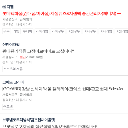
㈜ 지젤
롯데백화점(건대점/미아점) 지젤슈즈&지젤백 중간관리자(매니저) 구
인합니다
서울 광진구
급여협의
경력1년↑ 채용시까지
구두
가방
수제화
가죽가방
가죽구두
여성구두
여자구두
여자가방
여성가방
신한어패럴
판매관리직원 고정아르바이트 모십니다^
서울 송파구
월급
2,400,000원
경력3년↑ 채용시까지
스포츠/레져류
고야드 코리아
[GOYARD] 강남 신세계/서울 갤러리아/코엑스 현대/판교 현대 Sales As
sociate 채용
서울 서초구
급여협의
경력1년↑ 채용시까지
핸드백
브루넬로쿠치넬리/김포현대아울렛
브루넬로쿠치넬리 정규직및 알바.탄력근무 판매직 구인