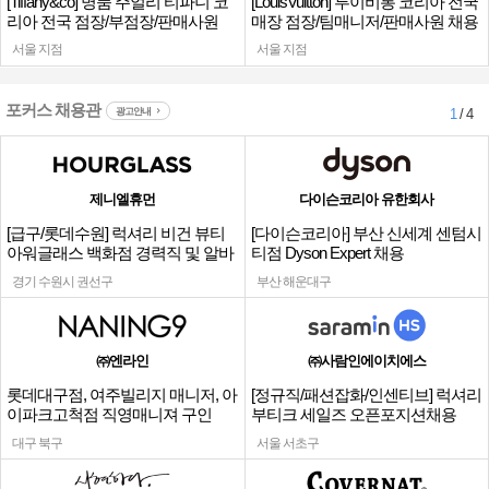
[Tiffany&co] 명품 주얼리 티파니 코
[LouisVuitton] 루이비통 코리아 전국
리아 전국 점장/부점장/판매사원
매장 점장/팀매니저/판매사원 채용
서울 지점
서울 지점
포커스 채용관
광고안내
1
/ 4
제니엘휴먼
다이슨코리아 유한회사
[급구/롯데수원] 럭셔리 비건 뷰티
[다이슨코리아] 부산 신세계 센텀시
아워글래스 백화점 경력직 및 알바
티점 Dyson Expert 채용
채용
경기 수원시 권선구
부산 해운대구
㈜엔라인
㈜사람인에이치에스
롯데대구점, 여주빌리지 매니저, 아
[정규직/패션잡화/인센티브] 럭셔리
이파크고척점 직영매니져 구인
부티크 세일즈 오픈포지션채용
대구 북구
서울 서초구