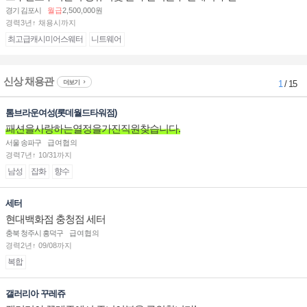
경기 김포시
월급
2,500,000원
경력3년↑ 채용시까지
최고급캐시미어스웨터
니트웨어
신상 채용관
더보기
1
/ 15
톰브라운여성(롯데월드타워점)
패션을사랑하는열정을가진직원찾습니다.
서울 송파구
급여협의
경력7년↑ 10/31까지
남성
잡화
향수
세터
현대백화점 충청점 세터
충북 청주시 흥덕구
급여협의
경력2년↑ 09/08까지
복합
갤러리아 꾸레쥬