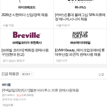
라이프레코드
위니어스
2026년 시현하다 신입/경력 채용
[커버낫] 홍대 플래그십 SPA 의류매
장 매니저,시니어 채용
서울 지점
서울 마포구
브레빌코리아 유한회사
㈜쏘메이리테일
[브레빌 코리아] 백화점 판매사원
[LVMH Beauty_메이크업포에버] 롯
구인(현대 판교)
데부산점 파견직 판매사원 채용
경기 성남시 분당구
대전 서구
긴급 채용관
광고안내
1
/ 2
㈜다폼
[주4일/일13만/단기]멜본 바리루스 의류 판매사원채용
경기 파주시
일급
130,000원
경력무관 채용시까지
여성의류