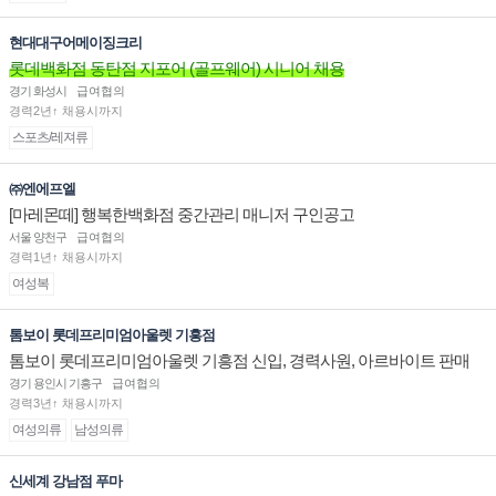
현대대구어메이징크리
롯데백화점 동탄점 지포어 (골프웨어) 시니어 채용
경기 화성시
급여협의
경력2년↑ 채용시까지
스포츠/레져류
㈜엔에프엘
[마레몬떼] 행복한백화점 중간관리 매니저 구인공고
서울 양천구
급여협의
경력1년↑ 채용시까지
여성복
톰보이 롯데프리미엄아울렛 기흥점
톰보이 롯데프리미엄아울렛 기흥점 신입, 경력사원, 아르바이트 판매
직 구인합니다.
경기 용인시 기흥구
급여협의
경력3년↑ 채용시까지
여성의류
남성의류
신세계 강남점 푸마