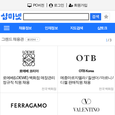
PC버전
로그인
회원가입
채용정보
인재정보
지도검색
샵토크
그랜드 채용관
광고안내
1
/ 3
로에베 코리아
OTB Korea
로에베(LOEWE) 백화점 매장관리
메종마르지엘라 / 질샌더 / 마르니 /
정규직 직원 채용
디젤 판매직원 채용
전국 백화점
전국 백화점