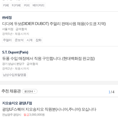
카페
티카페
커피
베이커리
㈜세정
디디에 두보(DIDIER DUBOT) 주얼리 판매사원 채용(수도권 지역)
서울 지점
급여협의
경력5년↑ 채용시까지
주얼리
준보석
시계
잡화
S.T. Dupont (Paris)
듀퐁 수입 매장에서 직원 구인합니다. (현대백화점 판교점)
경기 성남시 분당구
급여협의
경력2년↑ 채용시까지
남성수입토탈명품
추천 채용관
광고안내
1
/ 4
지오송지오 광양LF점
광양LF스퀘어 지오송지오 직원분(시니어,주니어) 모십니다
전남광주 광양시
월급
3,000,000원