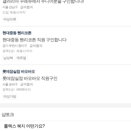
갤러리아 꾸레쥬에서 주니어분을 구인합니다!
서울 강남구
급여협의
신입 채용시까지
여성의류
현대중동 헨리코튼
현대중동 헨리코튼 직원 구인합니다
경기 부천시 원미구
급여협의
경력1년↑ 채용시까지
남성복
캐쥬얼
롯데잠실점 바오바오
롯데잠실점 바오바오 직원구인
서울 송파구
급여협의
경력1년↑ 09/08까지
여성가방
샵토크
롤렉스 복지 어떤가요?