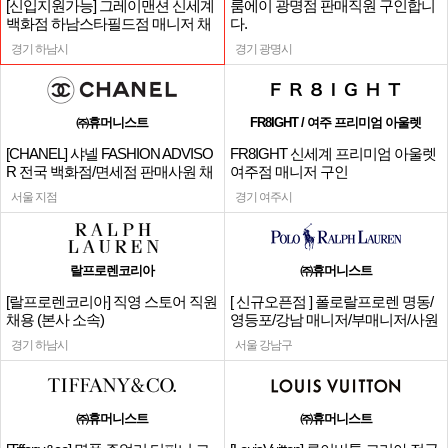
[신입지원가능] 그레이맨션 신세계
룸에이 광명점 판매직원 구인합니
백화점 하남스타필드점 매니저 채
다.
용
경기 하남시
경기 광명시
㈜휴머니스트
FR8IGHT / 여주 프리미엄 아울렛
[CHANEL] 샤넬 FASHION ADVISO
FR8IGHT 신세계 프리미엄 아울렛
R 전국 백화점/면세점 판매사원 채
여주점 매니저 구인
용
서울 지점
경기 여주시
랄프로렌코리아
㈜휴머니스트
[랄프로렌코리아] 직영 스토어 직원
[ 신규오픈점 ] 폴로랄프로렌 명동/
채용 (본사 소속)
영등포/강남 매니저/부매니저/사원
경기 하남시
서울 강남구
㈜휴머니스트
㈜휴머니스트