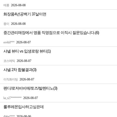
메롱
2026-08-08
화장품4년공백기 37살이면
융이
2026-08-08
중간관리매장에서 명품 직영점으로 이직시 질문있습니다.(6)
eovkfd***
2026-08-07
샤넬 뷰티 vs 입생로랑 뷰티(1)
코스메틱
2026-08-07
샤넬 2차 합불결과(3)
이직화이팅
2026-08-07
펜디/로저비비에/토즈/발렌티노(3)
ka_n27********
2026-08-07
룰루레몬입사하고싶은데
dbtlag****
2026-08-06