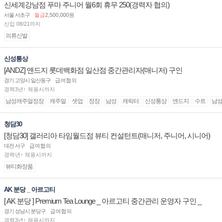
신세계강남점 푸마 주니어 월6회 휴무 250(경력자 협의)
서울 서초구
월급
2,500,000원
신입 08/21까지
의류신발
신성통상
[ANDZ] 앤드지 롯데백화점 일산점 중간관리자(매니저) 구인
경기 고양시 일산동구
급여협의
경력3년↑ 채용시까지
남성캐주얼정장
캐주얼
셋업
정장
남성
캐릭터
신성통상
앤드지
수트
남
청담30
[청담30] 갤러리아 타임월드점 뷰티 컨설턴트(매니저, 주니어, 시니어)
채용
대전 서구
급여협의
경력년↑ 채용시까지
뷰티화장품
AK 분당 _ 아르고티
[ AK 분당 ] Premium Tea Lounge _ 아르고티 중간관리 운영자 구인 _
경기 성남시 분당구
급여협의
경력3년↑ 채용시까지