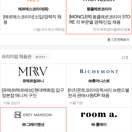
에르메스코리아(유)
몽클레르코리아
[에르메스코리아] 신입/경력직 채
[MONCLER] 몽클레르코리아 STO
용
RE 각 부문별 경력/신입 채용
서울,대구,부산 백화점
전국 백화점/아울렛/쇼핑몰
총
32
건 전체보기
프리미엄 채용관
광고안내
1
/ 2
유메르컴퍼니
㈜휴머니스트
[유메르/메르레브] 현대백화점 압구
[리치몬트코리아] 럭셔리 브랜드별
정본점 매니저 구인
전국 판매사원/OP 채용
서울 강남구
서울 지점
㈜ 그레이맨션
㈜ 룸에이