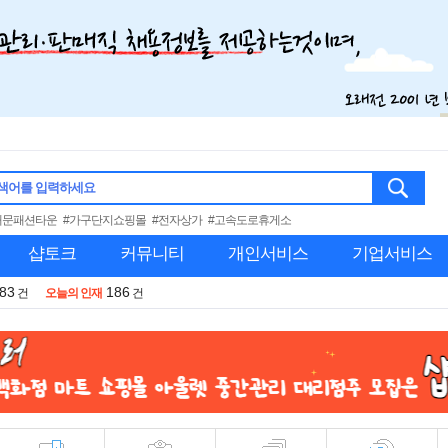
색어를 입력하세요
대문패션타운
#가구단지쇼핑몰
#전자상가
#고속도로휴게소
샵토크
커뮤니티
개인서비스
기업서비스
983
186
건
오늘의 인재
건