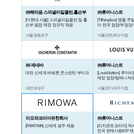
㈜헤라음 스피넬리킬콜린,홀슨부
㈜휴머니스트
[더현대 서울] 스피넬리킬콜린 및 홀
[Tiffany&co] 명품
슨부 팝업 매장 정규직 채용
아 전국 점장/부점장
서울 영등포구
서울,대전,부산 지점
㈜ 제네바
㈜휴머니스트
대전 신세계 바쉐론 콘스탄틴 부티크
[LouisVuitton] 
매장 점장/팀매니저/
대전 유성구
서울,경기,대구 지점
리모와코리아유한회사
㈜휴머니스트
[RIMOWA] 신세계 광주 채용
[리치몬트코리아] 럭
전국 판매사원/OP 