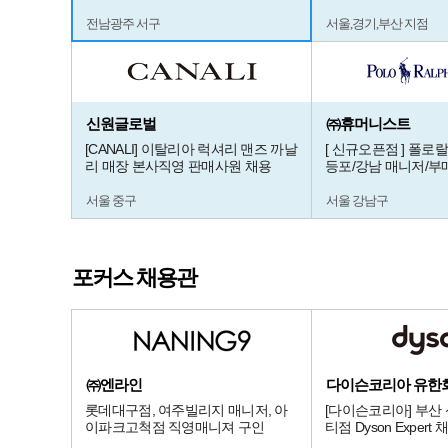
전남광주 서구
서울,경기,부산 지점
신원글로벌
㈜휴머니스트
[CANALI] 이탈리아 럭셔리 맨즈 까날
[ 신규오픈점 ] 폴로
리 매장 본사직영 판매사원 채용
등포/강남 매니저/부
서울 중구
서울 강남구
포커스 채용관
㈜엔라인
다이슨코리아 유한
롯데대구점, 여주빌리지 매니저, 아
[다이슨코리아] 부산
이파크고척점 직영매니져 구인
티점 Dyson Expert 