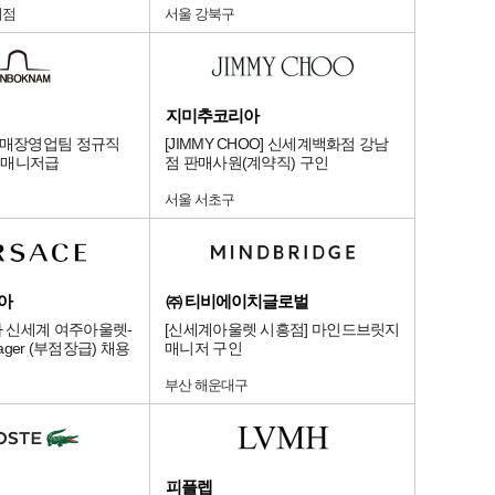
지점
서울 강북구
지미추코리아
험매장영업팀 정규직
[JIMMY CHOO] 신세계백화점 강남
~ 매니저급
점 판매사원(계약직) 구인
서울 서초구
아
㈜ 티비에이치글로벌
 신세계 여주아울렛-
[신세계아울렛 시흥점] 마인드브릿지
anager (부점장급) 채용
매니저 구인
부산 해운대구
피플렙