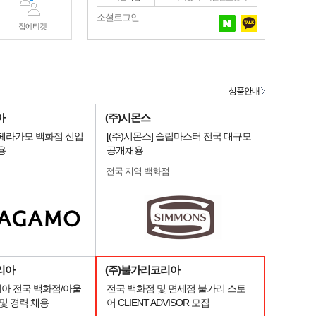
소셜로그인
잡에티켓
상품안내
아
(주)시몬스
 페라가모 백화점 신입
[(주)시몬스] 슬립마스터 전국 대규모
용
공개채용
전국 지역 백화점
리아
(주)불가리코리아
아 전국 백화점/아울
전국 백화점 및 면세점 불가리 스토
및 경력 채용
어 CLIENT ADVISOR 모집