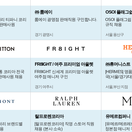
㈜ 룸에이
OSOI 플래그
 주얼리 티파니 코리
룸에이 광명점 판매직원 구인합니다.
OSOI 플래그쉽
/판매사원
규직 채용
경기 광명시
서울 용산구
FR8IGHT / 여주 프리미엄 아울렛
㈜휴머니스트
루이비통 코리아 전국
FR8IGHT 신세계 프리미엄 아울렛
[HERMES] 
판매사원 채용
여주점 매니저 구인
국(서울/경기/
경기 여주시
서울,부산 지점
랄프로렌코리아
유메르컴퍼니
셔리 브랜드별
[랄프로렌코리아] 직영 스토어 직원
[유메르/메르레
채용
채용 (본사 소속)
정본점 매니저 