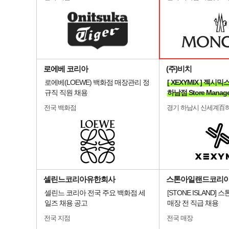
로에베 코리아
(주)비치
로에베(LOEWE) 백화점 매장관리 정
[ XEXYMIX ] 젝
규직 직원 채용
하남점 Store Manag
전국 백화점
경기 하남시 신세계百
셀린느코리아유한회사
스톤아일랜드코리
셀린느 코리아 전국 주요 백화점 세
[STONE ISLAND]
일즈 채용 공고
매장 전 직급 채용
전국 지점
전국 매장