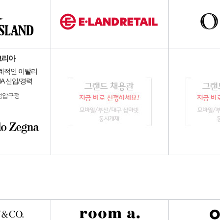
코리아
세계적인 이탈리
NA 신입/경력
점압구정