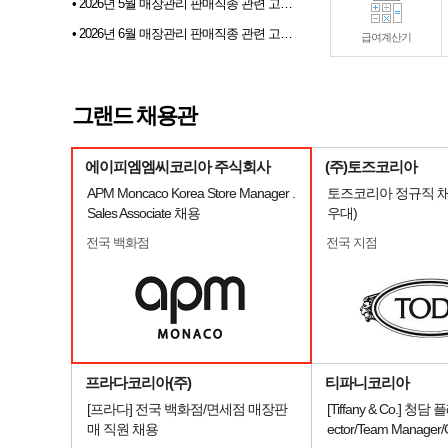
• 2026년 5월 매장관리 판매직종 관련 고용동향
• 2026년 6월 매장관리 판매직종 관련 고용동향
급여계산기
• 2026년 07월 샵토크 게시판 이벤트 당첨자발표
• 2026년 6월 샵마넷 파견 및 채용대행업체 인기순위 TOP 10
그랜드 채용관
• 전문부스채용관 배너 이미지 업데이트 안내
에이피엠엠씨코리아 주식회사
(주)토즈코리아
APM Moncaco Korea Store Manager .
토즈코리아 정규직 채
Sales Associate 채용
우대)
전국 백화점
전국 지점
프라다코리아(주)
티파니코리아
[프라다] 전국 백화점/면세점 매장판
[Tiffany & Co.] 청담 
매 직원 채용
ector/Team Manage