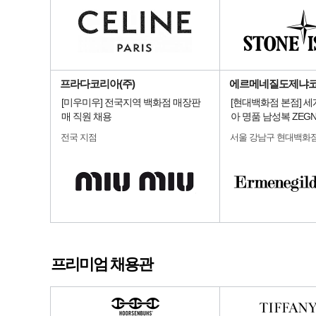
프라다코리아(주)
에르메네질도제냐
[미우미우] 전국지역 백화점 매장판
[현대백화점 본점] 
매 직원 채용
아 명품 남성복 ZEG
전국 지점
서울 강남구 현대백화
프리미엄 채용관