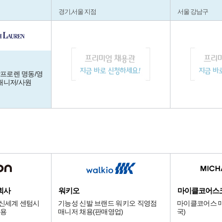
경기,서울 지점
서울 강남구
랄프로렌 명동/영
매니저/사원
회사
워키오
마이클코어스
 신세계 센텀시
기능성 신발 브랜드 워키오 직영점
마이클코어스 매
채용
매니저 채용(판매영업)
국)