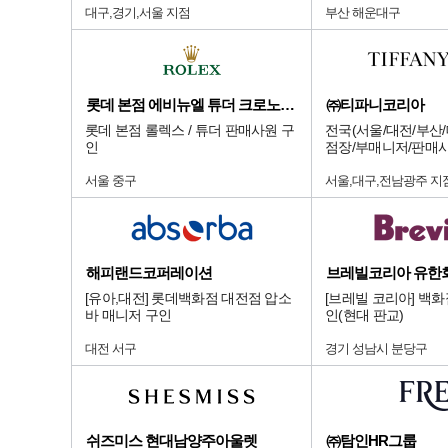
대구,경기,서울 지점
부산 해운대구
롯데 본점 에비뉴엘 튜더 크로노다임
㈜티파니코리아
롯데 본점 롤렉스 / 튜더 판매사원 구
전국(서울/대전/부산/
인
점장/부매니저/판매
서울 중구
서울,대구,전남광주 지
해피랜드코퍼레이션
브레빌코리아 유한
[유아,대전] 롯데백화점 대전점 압소
[브레빌 코리아] 백
바 매니저 구인
인(현대 판교)
대전 서구
경기 성남시 분당구
쉬즈미스 현대남양주아울렛
㈜탐인HR그룹