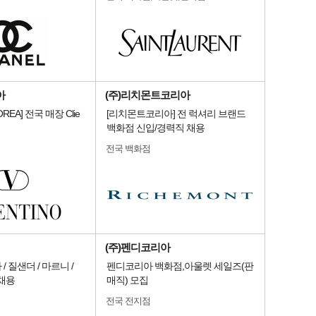
아
(주)리치몬트코리아
OREA] 전국 매장 Clie
[리치몬트코리아] 전 럭셔리 브랜드
백화점 신입/경력직 채용
전국 백화점
(주)펜디코리아
 질샌더 / 마르니 /
펜디코리아 백화점,아울렛 세일즈(판
채용
매직) 모집
전국 전지점