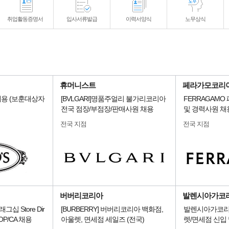
취업활동증명서
입사서류발급
이력서양식
노무상식
휴머니스트
페라가모코리
용 (보훈대상자
[BVLGARI]명품주얼리 불가리코리아
FERRAGAMO
전국 점장/부점장/판매사원 채용
및 경력사원 채
전국 지점
전국 지점
버버리코리아
발렌시아가코
플래그십 Store Dir
[BURBERRY] 버버리코리아 백화점,
발렌시아가코리
r/OP/CA 채용
아울렛, 면세점 세일즈 (전국)
렛/면세점 신입 