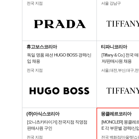
전국 지점
서울 강남구
휴고보스코리아
티파니코리아
독일 명품 패션 HUGO BOSS 경력/신
[Tiffany & Co.] 
입 채용
저/판매사원 채용
전국 지점
서울,대전,부산,대구,
(주)아식스코리아
몽클레르코리아
[오니츠카타이거] 전국지점 직영점
[MONCLER] 몽클레
판매사원 구인
E 각 부문별 경력/신
전국 지점
전국 백화점/아울렛/쇼