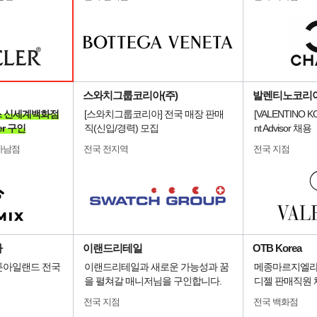
스와치그룹코리아(주)
발렌티노코리
시믹스 신세계백화점
[스와치그룹코리아] 전국 매장 판매
[VALENTINO K
er 구인
직(신입/경력) 모집
nt Advisor 채용
하남점
전국 전지역
전국 지점
아
이랜드리테일
OTB Korea
 스톤아일랜드 전국
이랜드리테일과 새로운 가능성과 꿈
메종마르지엘라 /
을 펼쳐갈 매니저님을 구인합니다.
디젤 판매직원 
전국 지점
전국 백화점