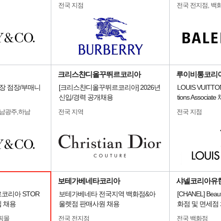
전국 지점
전국 전지점, 백
크리스챤디올꾸뛰르코리아
루이비통코리
전국 매장 점장/부매니
[크리스챤디올꾸뛰르코리아] 2026년
LOUIS VUITT
신입/경력 공개채용
tions Associat
전남광주,하남
전국 지역
전국 지점
보테가베네타코리아
샤넬코리아유
르코리아 STOR
보테가베네타 전국지역 백화점&아
[CHANEL] Beauty
입 채용
울렛점 판매사원 채용
화점 및 면세점
핑몰
전국 전지점
전국 백화점