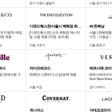
경기 수원시 팔달구
서울,경기,부산 
디앤드퀘스천/서울시 백화점 최상급 점
㈜ 한복남
대구/광주) 매장
[디앤드퀘스천] 신규 백화점 매니저
서울 ] 한복체
사원 채용
및 스탭 채용 (직영, 정직원)
구인 - 사원급 
점
서울 서초구
서울 종로구
회사
라이프레코드
베르사체 코리
화점 판매사원 구
2026년 시현하다 신입/경력 채용
베르사체코리아
Asst Store M
서울 지점
경기 여주시
위니어스
아데코코리아