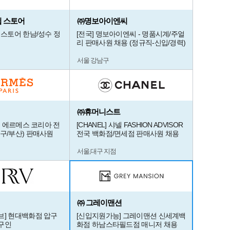
쉽 스토어
㈜명보아이엔씨
 스토어 한남/성수 정
[전국] 명보아이엔씨 - 명품시계/주얼
리 판매사원 채용 (정규직-신입/경력)
서울 강남구
㈜휴머니스트
명품 에르메스 코리아 전
[CHANEL] 샤넬 FASHION ADVISOR
대구/부산) 판매사원
전국 백화점/면세점 판매사원 채용
서울,대구 지점
㈜ 그레이맨션
브] 현대백화점 압구
[신입지원가능] 그레이맨션 신세계백
구인
화점 하남스타필드점 매니저 채용