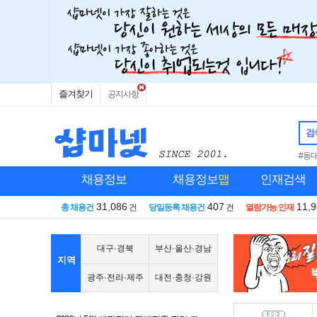
즐겨찾기
공지사항
검
#동
채용정보
채용정보
맵
인재검색
31,086
407
11,
총 채용건
건
당일등록 채용건
건
열람가능 인재
대구·경북
부산·울산·경남
지역
광주·전라·제주
대전·충청·강원