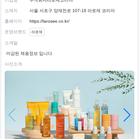
기업명
주식회사라로제코리아
소재지
서울 서초구 양재천로 107-18 라로제 코리아
홈페이지
https://larosee.co.kr/
운영브랜드
라로제
소개말
마감된 채용정보 입니다.
사진소개