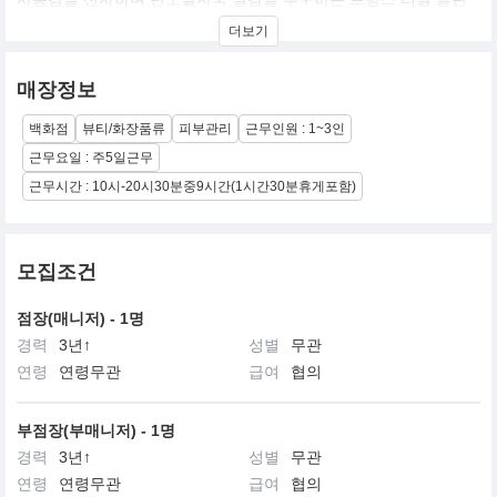
뷰티 브랜드입니다.
더보기
매장정보
백화점
뷰티/화장품류
피부관리
근무인원 : 1~3인
근무요일 : 주5일근무
근무시간 : 10시-20시30분중9시간(1시간30분휴게포함)
모집조건
점장(매니저) - 1명
경력
3년↑
성별
무관
연령
연령무관
급여
협의
부점장(부매니저) - 1명
경력
3년↑
성별
무관
연령
연령무관
급여
협의