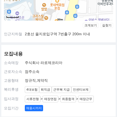
50m
크게보기
길찾기
인근지하철
2호선 을지로입구역 7번출구 200m 이내
모집내용
소속매장
주식회사 라로제코리아
근로자소속
점주소속
고용형태
정규직,계약직
복리후생
4대보험
퇴직금
근무복 지급
인센티브제
입사과정
>
>
>
서류전형
매장면접
최종합격
매장근무
모집기간
채용시까지