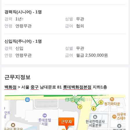
경력직(시니어) - 1명
경력
1년↑
성별
무관
연령
연령무관
급여
협의
신입직(주니어) - 1명
경력
신입
성별
무관
연령
연령무관
급여
월급 2,500,000원
근무지정보
백화점
> 서울
중구
남대문로 81
롯데백화점본점
지하1층