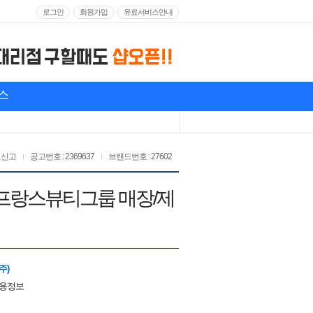
로그인
회원가입
유료서비스안내
스
고신고
공고번호 : 2369637
브랜드번호 : 27602
 프랑스뷰티그룹 매장/제
주)
채용정보