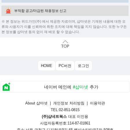
부적합 공고/마감된 채용정보 신고
※ 본 정보는 위드가인(주) 에서 제공한 자료이며, 샵마넷은 기재된 내용에 대한 오
류와 사용자가 이를 신뢰하여 취한 조치에 대해 책임을 지지 않습니다. 또한 누구든
본 정보를 샵마넷 동의 없이 재 배포 할 수 없습니다.
HOME
PC버전
로그인
네이버 메인에
#샵마넷
추가
About 샵마넷
|
개인정보 처리방침
|
이용약관
TEL:02-851-0815
(주)샵네트웍스
대표 이인용
사업자등록번호:114-87-01861
주소:서울 금천구 디지털로9길 65 백상스타타워1차 508호