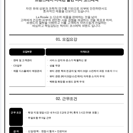
자연 유래 성분과 과학적 연구를 기반으로 피부에 안전하면서도
효과적인 제품을 선보이고 있습니다.
La Rosée 는 단순히 제품을 판매하는 것을 넘어
고객에게 건강한 피부와 편안한 사용 경험을 제공하는 것을 목표로 하며,
브랜드의 철학을 이해하고 이를 고객에게 자연스럽게 전달하는
세심하고 책임감있는 럭셔리 코스메틱 브랜드 입니다.
01. 모집요강
모집부문
자격조건
ㆍ 판매 및 고객관리
ㆍ
서비스 감각과 센스가 탁월하신 분
ㆍ CS업무
ㆍ
성별 무관
ㆍ 제품 디스플레이 매장관리
ㆍ
뷰티 관련 학과 전공자 및 메이크업/ 스킨케어 과정 수료자
우대
ㆍ
뷰티 관련 (메이크업/스킨케어) 자격증 소지자 우대
ㆍ
백화점 화장품 브랜드 경력 우대
02. 근무조건
근무 조건
ㆍ
해당 지점 영업시간 내 9시간 2교대 근무( 휴게 1시간 30분 포함 )
ㆍ
주말포함 주 5일 근무
급 여
ㆍ 신입/경력 : 면접시 협의
+ 인센티브