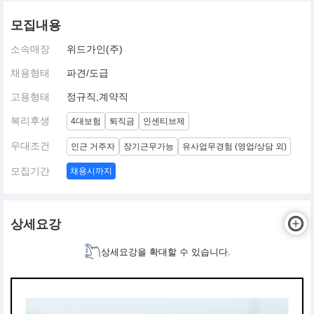
모집내용
소속매장
위드가인(주)
채용형태
파견/도급
고용형태
정규직,계약직
복리후생
4대보험
퇴직금
인센티브제
우대조건
인근 거주자
장기근무가능
유사업무경험 (영업/상담 외)
모집기간
채용시까지
상세요강
상세요강을 확대할 수 있습니다.