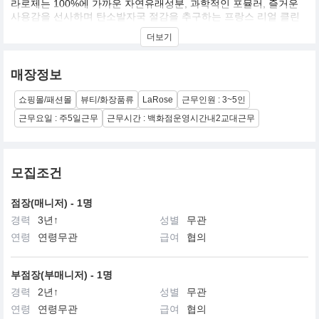
라로제는 100%에 가까운 자연유래성분, 과학적인 포뮬러, 즐거운
사용감을 선사하며 탄소발자국 절감을 추구하는 프랑스 리얼 클린
뷰티 브랜드입니다.
더보기
매장정보
쇼핑몰/패션몰
뷰티/화장품류
LaRose
근무인원 : 3~5인
근무요일 : 주5일근무
근무시간 : 백화점운영시간내2교대근무
모집조건
점장(매니저) - 1명
경력
3년↑
성별
무관
연령
연령무관
급여
협의
부점장(부매니저) - 1명
경력
2년↑
성별
무관
연령
연령무관
급여
협의