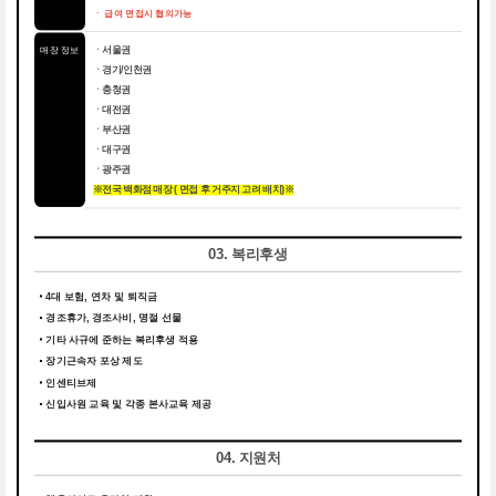
ㆍ 급여 면접시 협의가능
매장 정보
ㆍ서울권
ㆍ경기/인천권
ㆍ충청권
ㆍ대전권
ㆍ부산권
ㆍ대구권
ㆍ광주권
※전국 백화점 매장 ( 면접 후 거주지 고려 배치)※
03. 복리후생
4대 보험, 연차 및 퇴직금
경조휴가, 경조사비, 명절 선물
기타 사규에 준하는 복리후생 적용
장기근속자 포상 제도
인센티브제
신입사원 교육 및 각종 본사교육 제공
04. 지원처