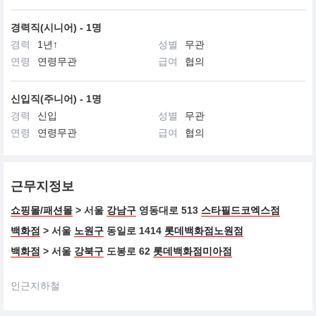
경력직(시니어) - 1명
경력
1년↑
성별
무관
연령
연령무관
급여
협의
신입직(주니어) - 1명
경력
신입
성별
무관
연령
연령무관
급여
협의
근무지정보
쇼핑몰/패션몰
> 서울
강남구
영동대로 513
스타필드코엑스점
백화점
> 서울
노원구
동일로 1414
롯데백화점노원점
백화점
> 서울
강북구
도봉로 62
롯데백화점미아점
인근지하철