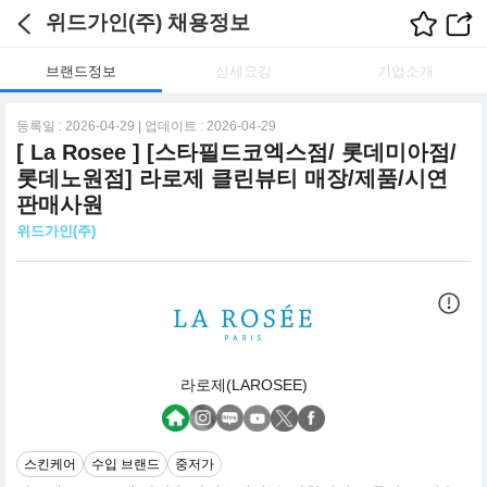
위드가인(주) 채용정보
브랜드정보
상세요강
기업소개
등록일 : 2026-04-29 | 업데이트 : 2026-04-29
[ La Rosee ] [스타필드코엑스점/ 롯데미아점/
롯데노원점] 라로제 클린뷰티 매장/제품/시연
판매사원
위드가인(주)
라로제(LAROSEE)
스킨케어
수입 브랜드
중저가