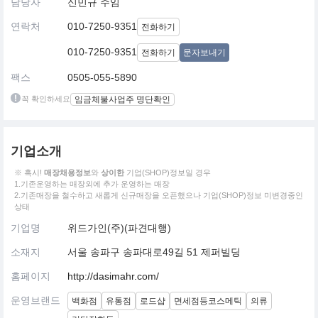
담당자
신민규 주임
연락처
010-7250-9351
전화하기
010-7250-9351
전화하기
문자보내기
팩스
0505-055-5890
꼭 확인하세요
임금체불사업주 명단확인
기업소개
※ 혹시!
매장채용정보
와
상이한
기업(SHOP)정보일 경우
1.기존운영하는 매장외에 추가 운영하는 매장
2.기존매장을 철수하고 새롭게 신규매장을 오픈했으나 기업(SHOP)정보 미변경중인
상태
기업명
위드가인(주)(파견대행)
소재지
서울 송파구 송파대로49길 51 제퍼빌딩
홈페이지
http://dasimahr.com/
운영브랜드
백화점
유통점
로드샵
면세점등코스메틱
의류