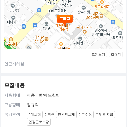
50m
크게보기
길찾기
인근지하철
모집내용
채용형태
채용대행/헤드헌팅
고용형태
정규직
복리후생
4대보험
퇴직금
인센티브제
야근수당
근무복 지급
연장근로수당