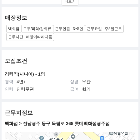
더보기
성을 반영한 하나의 세계라고 할 수 있습니다.
많은 소비자들에게 매력적이면서도 친근한 미우미우 클럽에 속하고
싶은 열망을 불러일으키면서 '트렌드 메이커'라는 수식어가 잘 어울
매장정보
리는 글로벌 브랜드입니다.
백화점
구두/피혁/잡화류
근무인원 : 3~5인
근무요일 : 주5일근무
근무시간 : 매장에따라다름
모집조건
경력직(시니어) - 1명
경력
4년↑
성별
무관
연령
연령무관
급여
협의
근무지정보
백화점
> 전남광주
동구
독립로 268
롯데백화점광주점