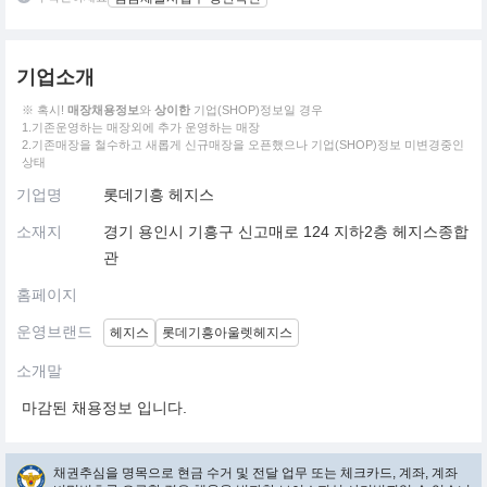
기업소개
※ 혹시!
매장채용정보
와
상이한
기업(SHOP)정보일 경우
1.기존운영하는 매장외에 추가 운영하는 매장
2.기존매장을 철수하고 새롭게 신규매장을 오픈했으나 기업(SHOP)정보 미변경중인
상태
기업명
롯데기흥 헤지스
소재지
경기 용인시 기흥구 신고매로 124 지하2층 헤지스종합
관
홈페이지
운영브랜드
헤지스
롯데기흥아울렛헤지스
소개말
마감된 채용정보 입니다.
채권추심을 명목으로 현금 수거 및 전달 업무 또는 체크카드, 계좌, 계좌