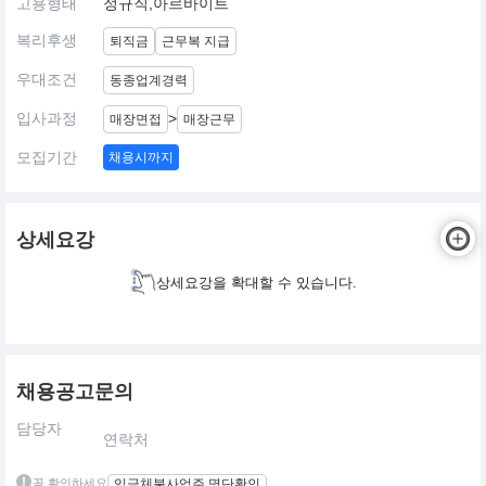
고용형태
정규직,아르바이트
복리후생
퇴직금
근무복 지급
우대조건
동종업계경력
입사과정
>
매장면접
매장근무
모집기간
채용시까지
상세요강
상세요강을 확대할 수 있습니다.
채용공고문의
담당자
연락처
꼭 확인하세요
임금체불사업주 명단확인