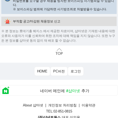
비밀번호를 요구할 경우 채용을 빙자한 보이스피싱 사기범죄일 수 있습니
다.
※ 보이스피싱 범죄에 가담하면 사기방조죄로 처벌받을수 있습니다.
부적합 공고/마감된 채용정보 신고
※ 본 정보는 롯데기흥 헤지스 에서 제공한 자료이며, 샵마넷은 기재된 내용에 대한
오류와 사용자가 이를 신뢰하여 취한 조치에 대해 책임을 지지 않습니다. 또한 누구
든 본 정보를 샵마넷 동의 없이 재 배포 할 수 없습니다.
HOME
PC버전
로그인
네이버 메인에
#샵마넷
추가
About 샵마넷
|
개인정보 처리방침
|
이용약관
TEL:02-851-0815
(주)샵네트웍스
대표 이인용