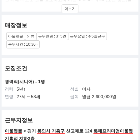
가진 25~35세의 남성을 위한 트래디셔널 캐주얼로 Symbol은 영국
더보기
의 대표적인 명문인 에드워드家의 전통과 명예를 상징해 온 문장인
이 English Pointer의 모습을 'h'자로 형상화란 것이다
매장정보
우리 신체가 편안하게 활동할 수 있는 패턴 위에 고급스럽고 세련된
색감과 디자인을 가미하여 생활 속에서 편하게 입을 수 있는 고품격
아울렛몰
의류
근무인원 : 3~5인
근무요일 : 주5일근무
트래디셔널 캐주얼 이다.
근무시간 : 10:30~
모집조건
경력직(시니어) - 1명
경력
5년↑
성별
여자
연령
27세 ~ 53세
급여
월급 2,600,000원
근무지정보
아울렛몰
> 경기
용인시 기흥구
신고매로 124
롯데프리미엄아울렛
기흥점
지하2층