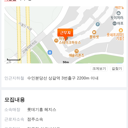
50m
크게보기
길찾기
인근지하철
수인분당선 상갈역 3번출구 2200m 이내
모집내용
소속매장
롯데기흥 헤지스
근로자소속
점주소속