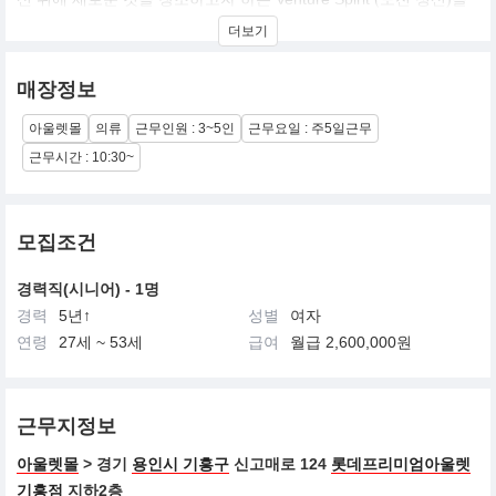
가진 25~35세의 남성을 위한 트래디셔널 캐주얼로 Symbol은 영국
더보기
의 대표적인 명문인 에드워드家의 전통과 명예를 상징해 온 문장인
이 English Pointer의 모습을 'h'자로 형상화란 것이다
매장정보
우리 신체가 편안하게 활동할 수 있는 패턴 위에 고급스럽고 세련된
색감과 디자인을 가미하여 생활 속에서 편하게 입을 수 있는 고품격
아울렛몰
의류
근무인원 : 3~5인
근무요일 : 주5일근무
트래디셔널 캐주얼 이다.
근무시간 : 10:30~
모집조건
경력직(시니어) - 1명
경력
5년↑
성별
여자
연령
27세 ~ 53세
급여
월급 2,600,000원
근무지정보
아울렛몰
> 경기
용인시 기흥구
신고매로 124
롯데프리미엄아울렛
기흥점
지하2층