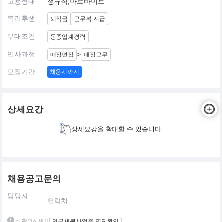
고용형태
정규직,아르바이트
복리후생
퇴직금
근무복 지급
우대조건
동종업계경력
입사과정
>
매장면접
매장근무
모집기간
채용시까지
상세요강
상세요강을 확대할 수 있습니다.
채용공고문의
담당자
연락처
꼭 확인하세요
임금체불사업주 명단확인