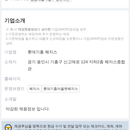
기업소개
※ 혹시!
매장채용정보
와
상이한
기업(SHOP)정보일 경우
1.기존운영하는 매장외에 추가 운영하는 매장
2.기존매장을 철수하고 새롭게 신규매장을 오픈했으나 기업(SHOP)정보 미변경중인
상태
기업명
롯데기흥 헤지스
소재지
경기 용인시 기흥구 신고매로 124 지하2층 헤지스종합
관
홈페이지
운영브랜드
헤지스
롯데기흥아울렛헤지스
소개말
마감된 채용정보 입니다.
채권추심을 명목으로 현금 수거 및 전달 업무 또는 체크카드, 계좌, 계좌