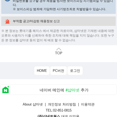
비밀번호를 요구할 경우 채용을 빙자한 보이스피싱 사기범죄일 수 있습니
다.
※ 보이스피싱 범죄에 가담하면 사기방조죄로 처벌받을수 있습니다.
부적합 공고/마감된 채용정보 신고
※ 본 정보는 롯데기흥 헤지스 에서 제공한 자료이며, 샵마넷은 기재된 내용에 대한
오류와 사용자가 이를 신뢰하여 취한 조치에 대해 책임을 지지 않습니다. 또한 누구
든 본 정보를 샵마넷 동의 없이 재 배포 할 수 없습니다.
HOME
PC버전
로그인
네이버 메인에
#샵마넷
추가
About 샵마넷
|
개인정보 처리방침
|
이용약관
TEL:02-851-0815
(주)샵네트웍스
대표 이인용