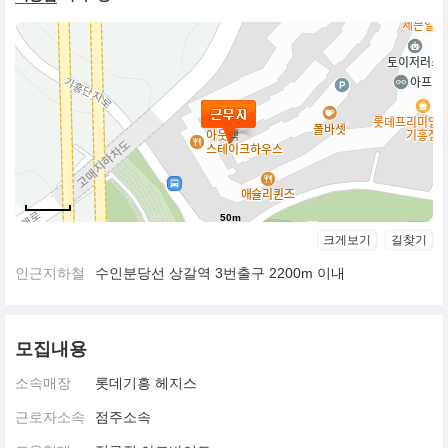
50m
크게보기
길찾기
인근지하철
수인분당선 상갈역 3번출구 2200m 이내
모집내용
소속매장
롯데기흥 헤지스
근로자소속
점주소속