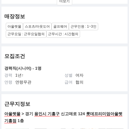
더보기
웨어에서 같이 성장할 적극적인 스탭을 모십니다.
매장정보
아울렛몰
스포츠/아웃도어
골프웨어
근무인원 : 1~3인
근무요일 : 근무요일협의
근무시간 : 시간협의
모집조건
경력직(시니어) - 1명
경력
1년↑
성별
여자
연령
연령무관
급여
협의
근무지정보
아울렛몰
> 경기
용인시 기흥구
신고매로 124
롯데프리미엄아울렛
기흥점
1층