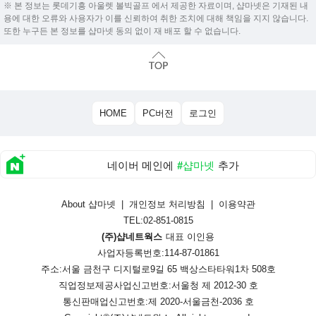
※ 본 정보는 롯데기흥 아울렛 볼빅골프 에서 제공한 자료이며, 샵마넷은 기재된 내
용에 대한 오류와 사용자가 이를 신뢰하여 취한 조치에 대해 책임을 지지 않습니다.
또한 누구든 본 정보를 샵마넷 동의 없이 재 배포 할 수 없습니다.
HOME
PC버전
로그인
네이버 메인에
#샵마넷
추가
About 샵마넷
|
개인정보 처리방침
|
이용약관
TEL:02-851-0815
(주)샵네트웍스
대표 이인용
사업자등록번호:114-87-01861
주소:서울 금천구 디지털로9길 65 백상스타타워1차 508호
직업정보제공사업신고번호:
서울청 제 2012-30 호
통신판매업신고번호:
제 2020-서울금천-2036 호