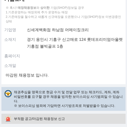
※ 혹시!
매장채용정보
와
상이한
기업(SHOP)정보일 경우
1.기존운영하는 매장외에 추가 운영하는 매장
2.기존매장을 철수하고 새롭게 신규매장을 오픈했으나 기업(SHOP)정보 미변경중인
상태
기업명
신세계백화점 하남점 어메이징크리
소재지
경기 용인시 기흥구 신고매로 124 롯데프리미엄아울렛
기흥점 볼빅골프 1층
홈페이지
소개말
마감된 채용정보 입니다.
채권추심을 명목으로 현금 수거 및 전달 업무 또는 체크카드, 계좌, 계좌
비밀번호를 요구할 경우 채용을 빙자한 보이스피싱 사기범죄일 수 있습니
다.
※ 보이스피싱 범죄에 가담하면 사기방조죄로 처벌받을수 있습니다.
부적합 공고/마감된 채용정보 신고